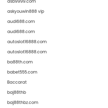
asb9999.com
askyouwin888 vip
audi688.com
audi688.com
autoslot16888.com
autoslot16888.com
ba88th.com
babet555.com
Baccarat
baj88thb
baj88thbz.com