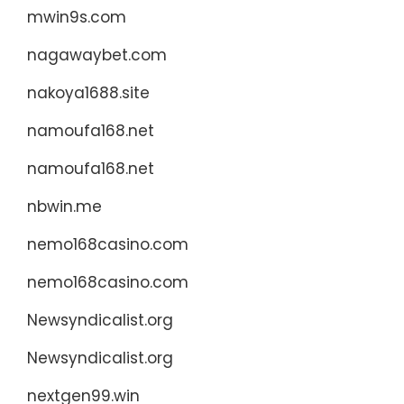
mwin9s.com
nagawaybet.com
nakoya1688.site
namoufa168.net
namoufa168.net
nbwin.me
nemo168casino.com
nemo168casino.com
Newsyndicalist.org
Newsyndicalist.org
nextgen99.win