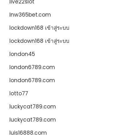
live22slot
lnw365bet.com
lockdown168 เข้าสู่ระบบ
lockdown168 เข้าสู่ระบบ
london45
london6789.com
london6789.com
lotto77
luckycat789.com
luckycat789.com
luis16888.com