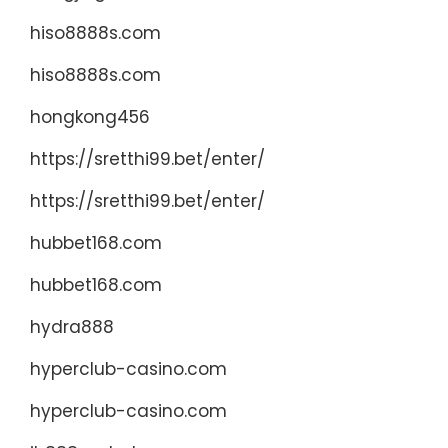
hiso8888s.com
hiso8888s.com
hongkong456
https://sretthi99.bet/enter/
https://sretthi99.bet/enter/
hubbet168.com
hubbet168.com
hydra888
hyperclub-casino.com
hyperclub-casino.com