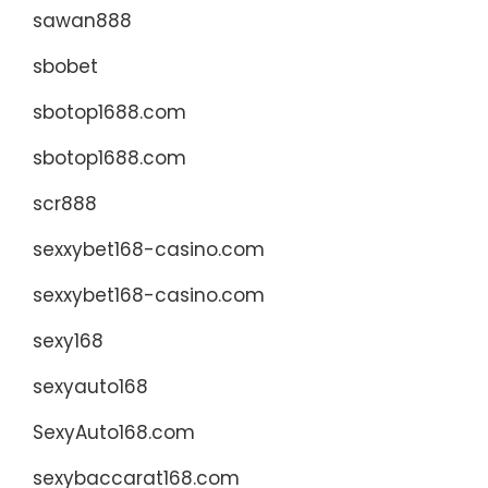
sawan888
sbobet
sbotop1688.com
sbotop1688.com
scr888
sexxybet168-casino.com
sexxybet168-casino.com
sexy168
sexyauto168
SexyAuto168.com
sexybaccarat168.com