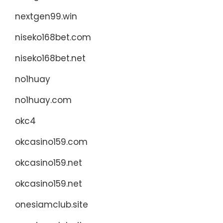
nextgen99.win
niseko168bet.com
niseko168bet.net
no1huay
no1huay.com
okc4
okcasino159.com
okcasino159.net
okcasino159.net
onesiamclub.site