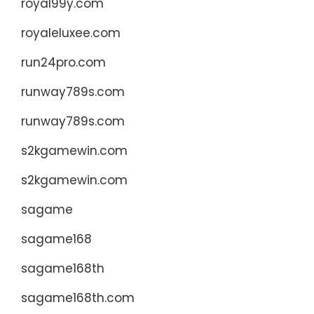
royal99y.com
royaleluxee.com
run24pro.com
runway789s.com
runway789s.com
s2kgamewin.com
s2kgamewin.com
sagame
sagame168
sagame168th
sagame168th.com