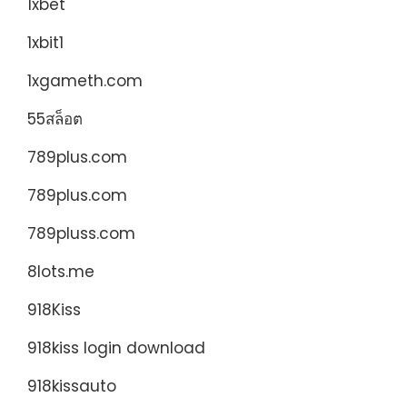
1xbet
1xbit1
1xgameth.com
55สล็อต
789plus.com
789plus.com
789pluss.com
8lots.me
918Kiss
918kiss login download
918kissauto