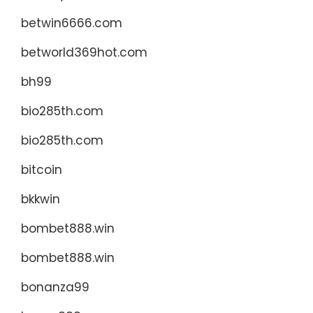
betwin6666.com
betworld369hot.com
bh99
bio285th.com
bio285th.com
bitcoin
bkkwin
bombet888.win
bombet888.win
bonanza99