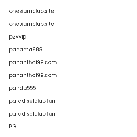
onesiamclub.site
onesiamclub.site
p2vvip
panama888
pananthai99.com
pananthai99.com
panda555
paradise1club.fun
paradise1club.fun
PG