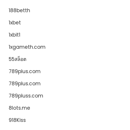
188betth
1xbet
1xbit1
1xgameth.com
55สล็อต
789plus.com
789plus.com
789pluss.com
8lots.me
918Kiss