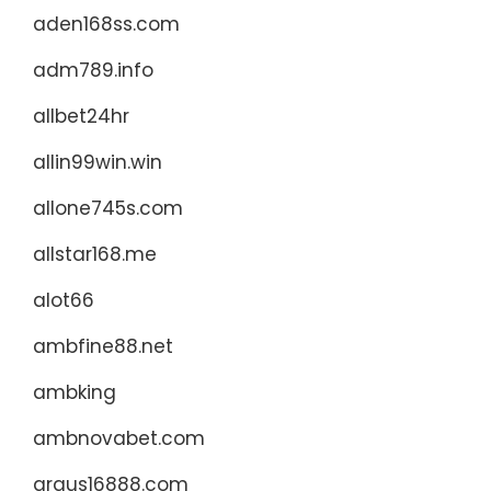
aden168ss.com
adm789.info
allbet24hr
allin99win.win
allone745s.com
allstar168.me
alot66
ambfine88.net
ambking
ambnovabet.com
argus16888.com