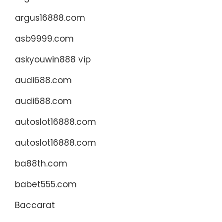
argus16888.com
asb9999.com
askyouwin888 vip
audi688.com
audi688.com
autoslot16888.com
autoslot16888.com
ba88th.com
babet555.com
Baccarat