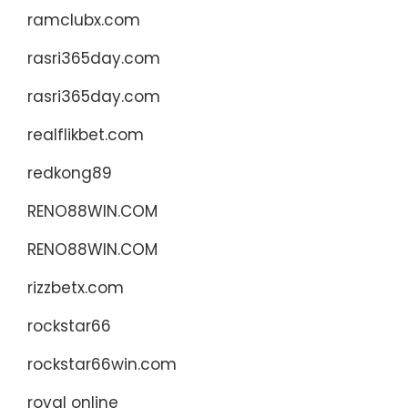
ramclubx.com
rasri365day.com
rasri365day.com
realflikbet.com
redkong89
RENO88WIN.COM
RENO88WIN.COM
rizzbetx.com
rockstar66
rockstar66win.com
royal online