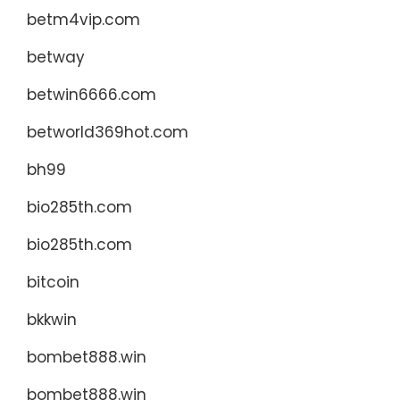
betm4vip.com
betway
betwin6666.com
betworld369hot.com
bh99
bio285th.com
bio285th.com
bitcoin
bkkwin
bombet888.win
bombet888.win