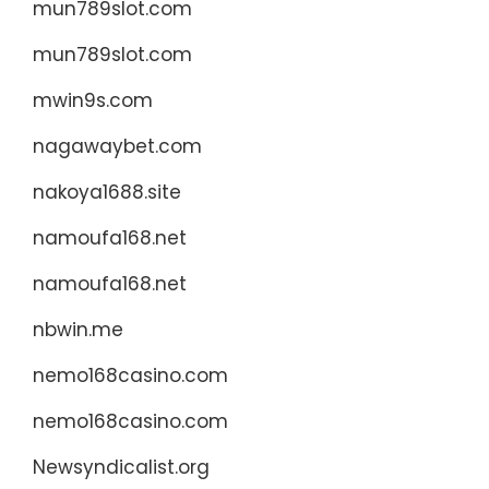
mun789slot.com
mun789slot.com
mwin9s.com
nagawaybet.com
nakoya1688.site
namoufa168.net
namoufa168.net
nbwin.me
nemo168casino.com
nemo168casino.com
Newsyndicalist.org