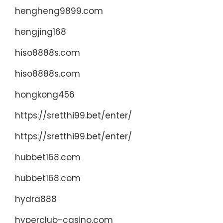
hengheng9899.com
hengjing168
hiso8888s.com
hiso8888s.com
hongkong456
https://sretthi99.bet/enter/
https://sretthi99.bet/enter/
hubbet168.com
hubbet168.com
hydra888
hyperclub-casino.com