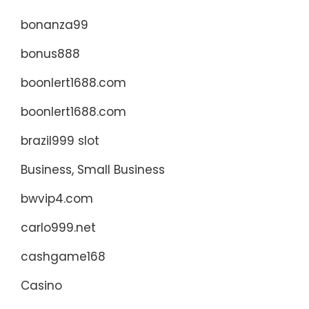
bonanza99
bonus888
boonlert1688.com
boonlert1688.com
brazil999 slot
Business, Small Business
bwvip4.com
carlo999.net
cashgame168
Casino