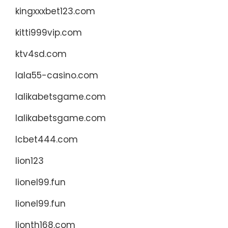
kingxxxbet123.com
kitti999vip.com
ktv4sd.com
lala55-casino.com
lalikabetsgame.com
lalikabetsgame.com
lcbet444.com
lion123
lionel99.fun
lionel99.fun
lionth168.com