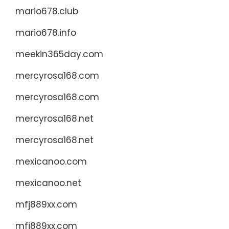
mario678.club
mario678.info
meekin365day.com
mercyrosa168.com
mercyrosa168.com
mercyrosa168.net
mercyrosa168.net
mexicanoo.com
mexicanoo.net
mfj889xx.com
mfj889xx.com