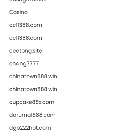
Casino
cc11388.com
cc11388.com
ceetong.site
chang7777
chinatown888.win
chinatown888.win
cupcake88x.com
daruma1688.com
dgb222hot.com