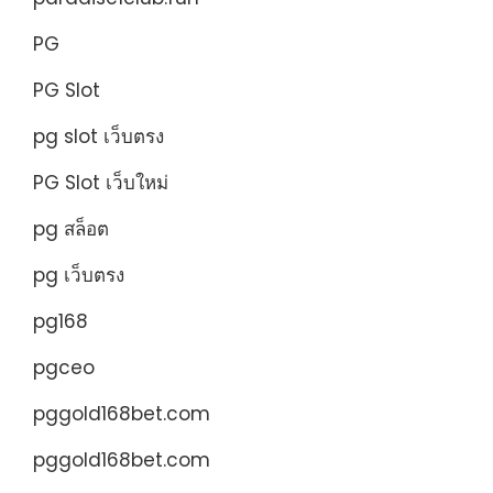
PG
PG Slot
pg slot เว็บตรง
PG Slot เว็บใหม่
pg สล็อต
pg เว็บตรง
pg168
pgceo
pggold168bet.com
pggold168bet.com