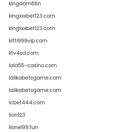
kingdom66n
kingxxxbet123.com
kingxxxbet123.com
kitti999vip.com
ktv4sd.com
lala55-casino.com
lalikabetsgame.com
lalikabetsgame.com
lcbet444.com
lion123
lionel99.fun