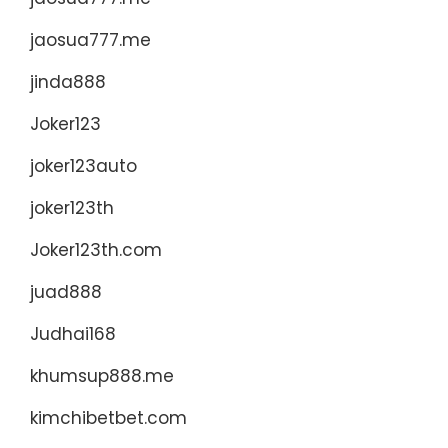
jaosua777.me
jinda888
Joker123
joker123auto
joker123th
Joker123th.com
juad888
Judhai168
khumsup888.me
kimchibetbet.com