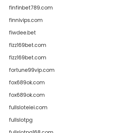
finfinbet789.com
finnivips.com
fiwdee.bet
fizz169bet.com
fizz169bet.com
fortune99vip.com
fox689ok.com
fox689ok.com
fullsloteiei.com
fullslotpg
fullslotpg168.com