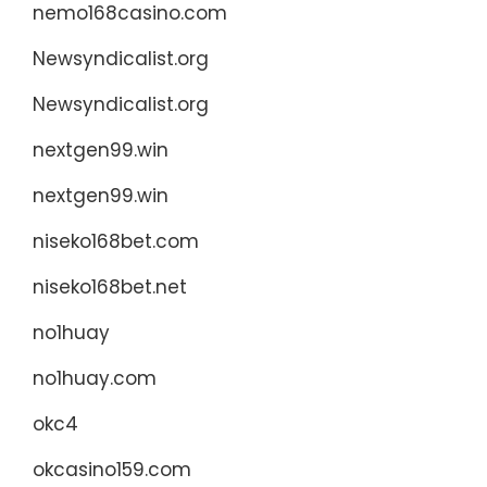
nemo168casino.com
Newsyndicalist.org
Newsyndicalist.org
nextgen99.win
nextgen99.win
niseko168bet.com
niseko168bet.net
no1huay
no1huay.com
okc4
okcasino159.com