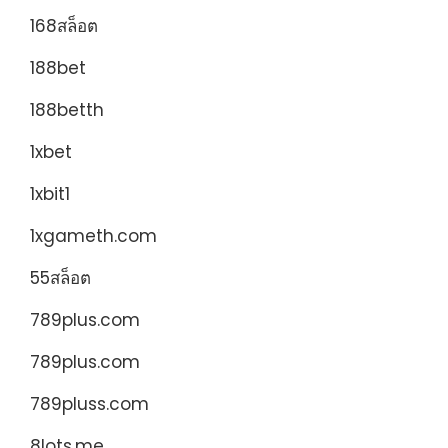
168สล็อต
188bet
188betth
1xbet
1xbit1
1xgameth.com
55สล็อต
789plus.com
789plus.com
789pluss.com
8lots.me