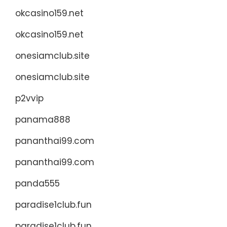
okcasino159.net
okcasino159.net
onesiamclub.site
onesiamclub.site
p2vvip
panama888
pananthai99.com
pananthai99.com
panda555
paradise1club.fun
paradise1club.fun