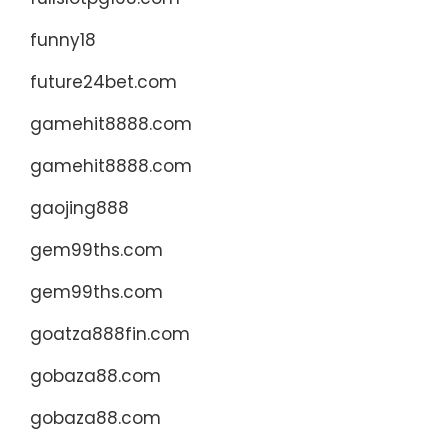
funny18
future24bet.com
gamehit8888.com
gamehit8888.com
gaojing888
gem99ths.com
gem99ths.com
goatza888fin.com
gobaza88.com
gobaza88.com