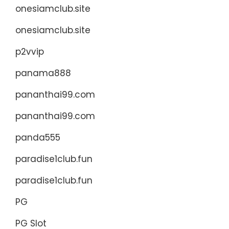
onesiamclub.site
onesiamclub.site
p2vvip
panama888
pananthai99.com
pananthai99.com
panda555
paradise1club.fun
paradise1club.fun
PG
PG Slot