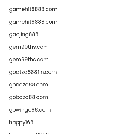
gamehit8888.com
gamehit8888.com
gaojing888
gem99ths.com
gem99ths.com
goatza888fin.com
gobaza88.com
gobaza88.com
gowingo88.com
happy168