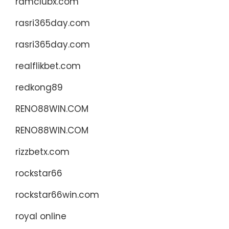
ramclubx.com
rasri365day.com
rasri365day.com
realflikbet.com
redkong89
RENO88WIN.COM
RENO88WIN.COM
rizzbetx.com
rockstar66
rockstar66win.com
royal online