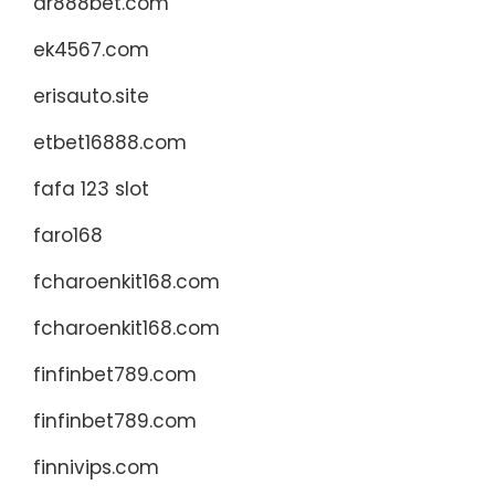
dr888bet.com
ek4567.com
erisauto.site
etbet16888.com
fafa 123 slot
faro168
fcharoenkit168.com
fcharoenkit168.com
finfinbet789.com
finfinbet789.com
finnivips.com