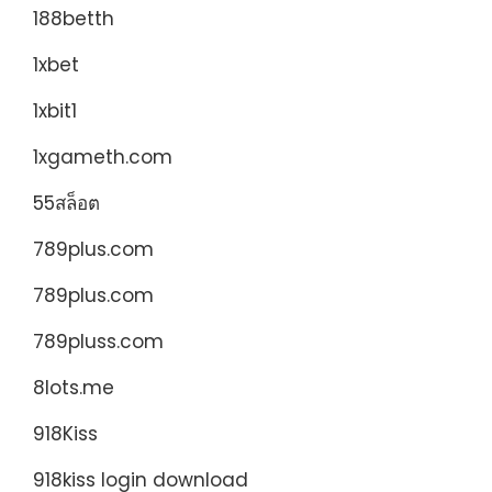
188betth
1xbet
1xbit1
1xgameth.com
55สล็อต
789plus.com
789plus.com
789pluss.com
8lots.me
918Kiss
918kiss login download