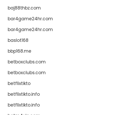
baj88thbz.com
bar4game24hr.com
bar4game24hr.com
baslot168
bbp168.me
betboxclubs.com
betboxclubs.com
betflixtikto
betflixtikto.info
betflixtikto.info