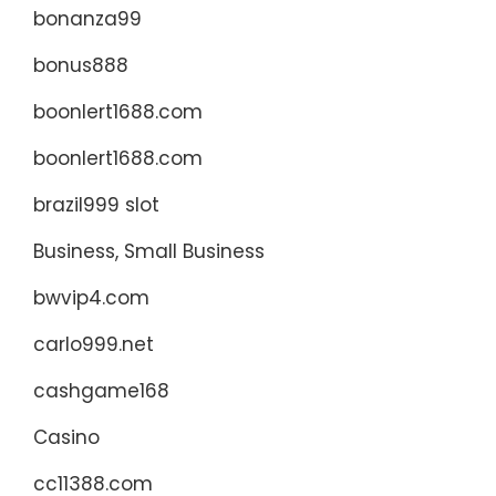
bonanza99
bonus888
boonlert1688.com
boonlert1688.com
brazil999 slot
Business, Small Business
bwvip4.com
carlo999.net
cashgame168
Casino
cc11388.com