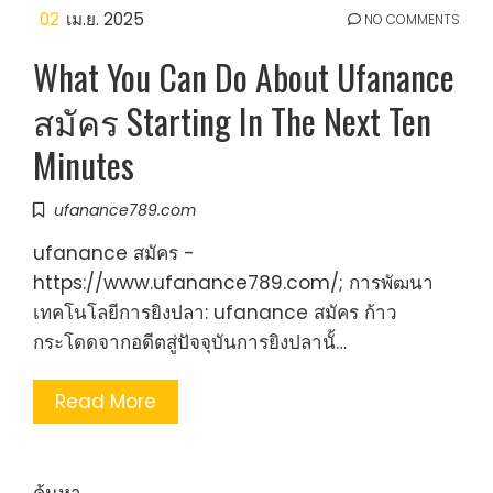
02
เม.ย. 2025
NO COMMENTS
What You Can Do About Ufanance
สมัคร Starting In The Next Ten
Minutes
ufanance789.com
ufanance สมัคร -
https://www.ufanance789.com/; การพัฒนา
เทคโนโลยีการยิงปลา: ufanance สมัคร ก้าว
กระโดดจากอดีตสู่ปัจจุบันการยิงปลานั้…
Read More