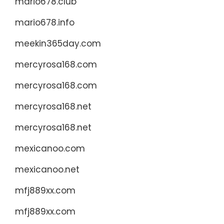
mario678.club
mario678.info
meekin365day.com
mercyrosa168.com
mercyrosa168.com
mercyrosa168.net
mercyrosa168.net
mexicanoo.com
mexicanoo.net
mfj889xx.com
mfj889xx.com