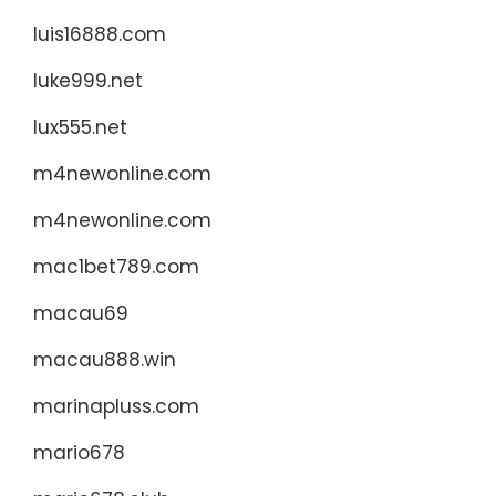
luis16888.com
luke999.net
lux555.net
m4newonline.com
m4newonline.com
mac1bet789.com
macau69
macau888.win
marinapluss.com
mario678