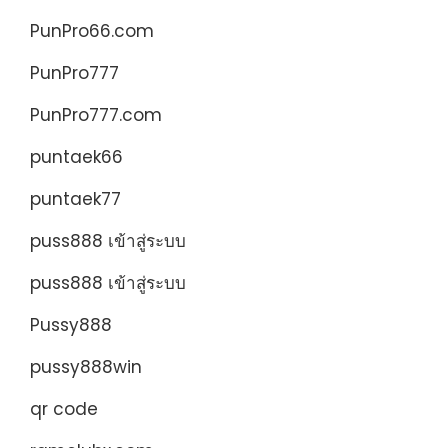
PunPro66.com
PunPro777
PunPro777.com
puntaek66
puntaek77
puss888 เข้าสู่ระบบ
puss888 เข้าสู่ระบบ
Pussy888
pussy888win
qr code