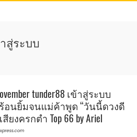
้าสู่ระบบ
ovember tunder88 เข้าสู่ระบบ
้อนยิ้มจนแม่ค้าพูด “วันนี้ดวงดี
สียงครกตำ Top 66 by Ariel
xpress.com