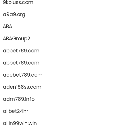
9kpluss.com
a9a9.org
ABA
ABAGroup2
abbet789.com
abbet789.com
acebet789.com
aden168ss.com
adm789.info
allbet24hr
allin99win.win