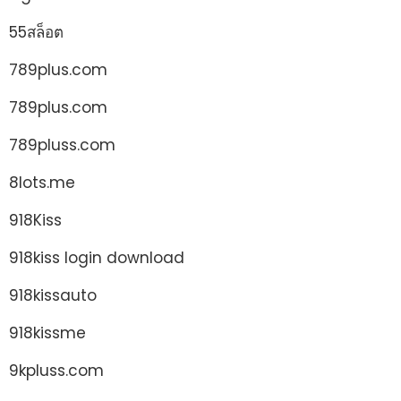
55สล็อต
789plus.com
789plus.com
789pluss.com
8lots.me
918Kiss
918kiss login download
918kissauto
918kissme
9kpluss.com