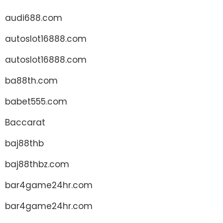
audi688.com
autoslot16888.com
autoslot16888.com
ba88th.com
babet555.com
Baccarat
baj88thb
baj88thbz.com
bar4game24hr.com
bar4game24hr.com