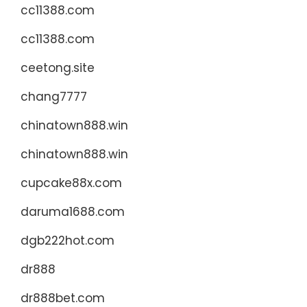
cc11388.com
cc11388.com
ceetong.site
chang7777
chinatown888.win
chinatown888.win
cupcake88x.com
daruma1688.com
dgb222hot.com
dr888
dr888bet.com