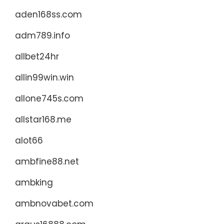
aden168ss.com
adm789.info
allbet24hr
allin99win.win
allone745s.com
allstar168.me
alot66
ambfine88.net
ambking
ambnovabet.com