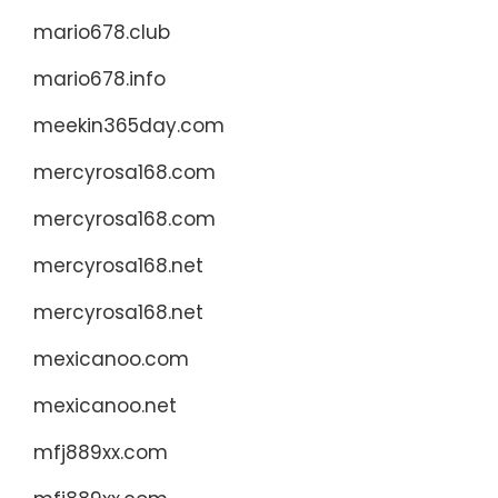
mario678.club
mario678.info
meekin365day.com
mercyrosa168.com
mercyrosa168.com
mercyrosa168.net
mercyrosa168.net
mexicanoo.com
mexicanoo.net
mfj889xx.com