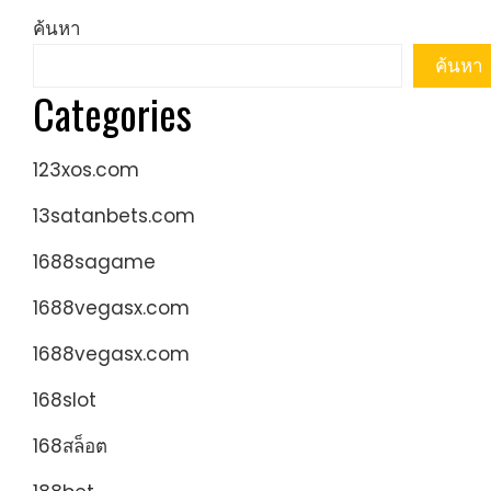
ค้นหา
ค้นหา
Categories
123xos.com
13satanbets.com
1688sagame
1688vegasx.com
1688vegasx.com
168slot
168สล็อต