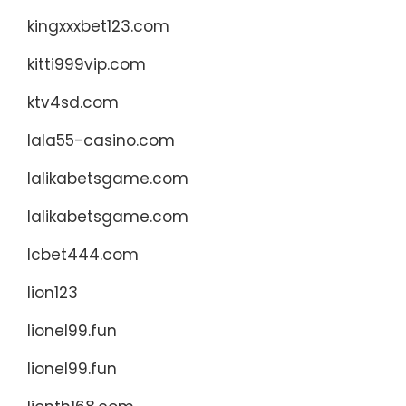
kingxxxbet123.com
kitti999vip.com
ktv4sd.com
lala55-casino.com
lalikabetsgame.com
lalikabetsgame.com
lcbet444.com
lion123
lionel99.fun
lionel99.fun