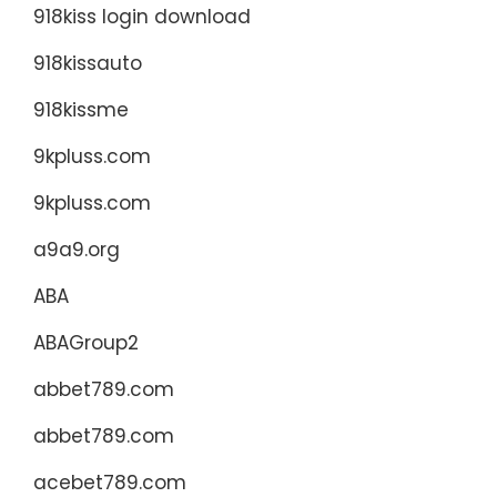
918kiss login download
918kissauto
918kissme
9kpluss.com
9kpluss.com
a9a9.org
ABA
ABAGroup2
abbet789.com
abbet789.com
acebet789.com