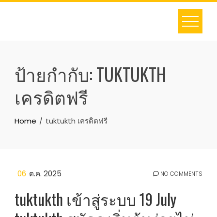
Skip
to
content
ป้ายกำกับ:
TUKTUKTH
เครดิตฟรี
Home
tuktukth เครดิตฟรี
06
ต.ค. 2025
NO COMMENTS
tuktukth เข้าสู่ระบบ 19 July