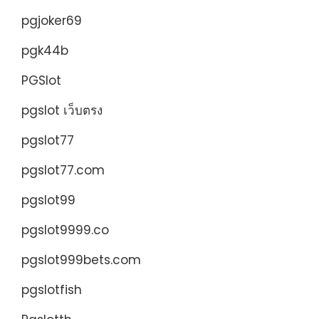
pgjoker69
pgk44b
PGSlot
pgslot เว็บตรง
pgslot77
pgslot77.com
pgslot99
pgslot9999.co
pgslot999bets.com
pgslotfish