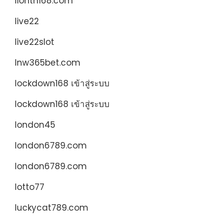
lionth168.com
live22
live22slot
lnw365bet.com
lockdown168 เข้าสู่ระบบ
lockdown168 เข้าสู่ระบบ
london45
london6789.com
london6789.com
lotto77
luckycat789.com