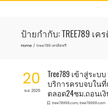
Skip
to
content
ป้ายกำกับ:
TREE789 เคร
Home
tree789 เครดิตฟรี
Tree789 เข้าสู่ระบบ
20
บริการครบจบในที่
ตลอด24ชม.ถอนเงินไ
พ.ย. 2025
tree78999.com
,
tree78999.com