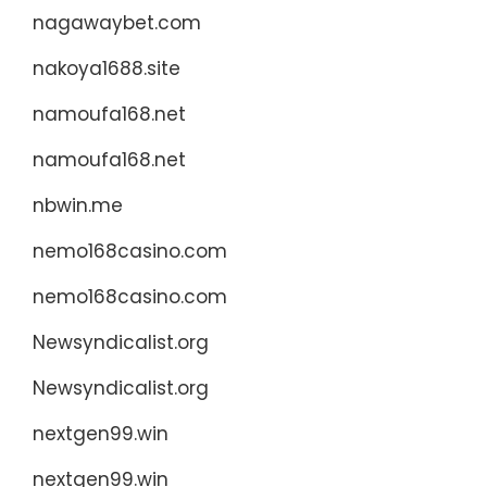
nagawaybet.com
nakoya1688.site
namoufa168.net
namoufa168.net
nbwin.me
nemo168casino.com
nemo168casino.com
Newsyndicalist.org
Newsyndicalist.org
nextgen99.win
nextgen99.win