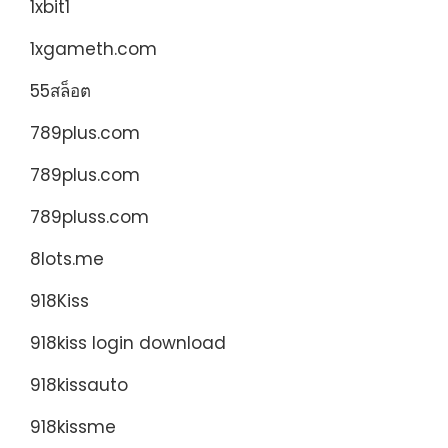
1xbit1
1xgameth.com
55สล็อต
789plus.com
789plus.com
789pluss.com
8lots.me
918Kiss
918kiss login download
918kissauto
918kissme