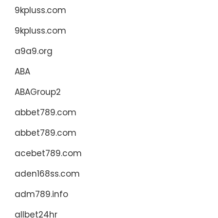
9kpluss.com
9kpluss.com
a9a9.org
ABA
ABAGroup2
abbet789.com
abbet789.com
acebet789.com
aden168ss.com
adm789.info
allbet24hr