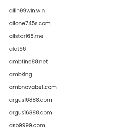
allin99win.win
allone745s.com
allstar168.me
alot66
ambfine88.net
ambking
ambnovabet.com
argus16888.com
argus16888.com
asb9999.com