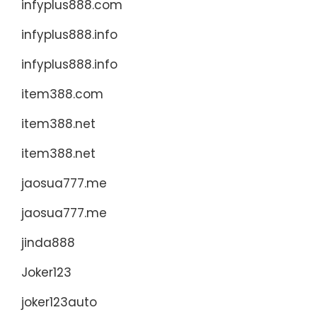
infyplus888.com
infyplus888.info
infyplus888.info
item388.com
item388.net
item388.net
jaosua777.me
jaosua777.me
jinda888
Joker123
joker123auto