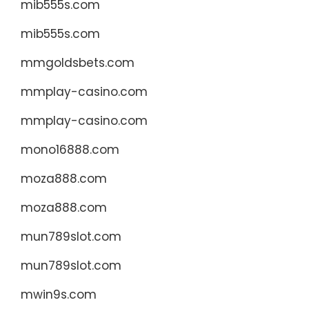
mib555s.com
mib555s.com
mmgoldsbets.com
mmplay-casino.com
mmplay-casino.com
mono16888.com
moza888.com
moza888.com
mun789slot.com
mun789slot.com
mwin9s.com