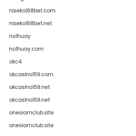
niseko168bet.com
niseko168bet.net
no1huay
no1huay.com
okc4
okcasino159.com
okcasino159.net
okcasino159.net
onesiamclub.site
onesiamclub.site