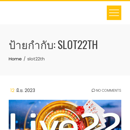
Skip
to
content
ป้ายกำกับ:
SLOT22TH
Home
slot22th
12
มิ.ย. 2023
NO COMMENTS