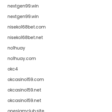
nextgen99.win
nextgen99.win
niseko168bet.com
niseko168bet.net
no1huay
no1huay.com
okc4
okcasino159.com
okcasino159.net
okcasino159.net
onesiamclub.site