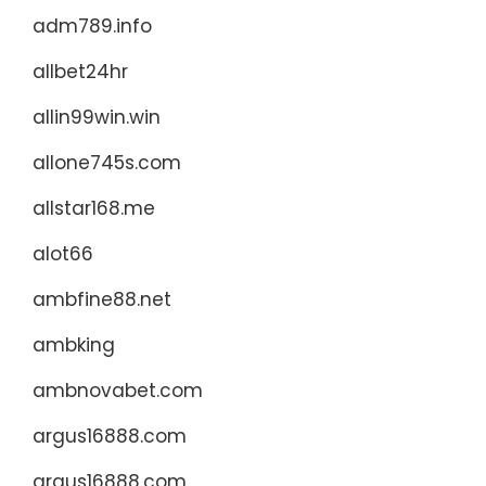
adm789.info
allbet24hr
allin99win.win
allone745s.com
allstar168.me
alot66
ambfine88.net
ambking
ambnovabet.com
argus16888.com
argus16888.com