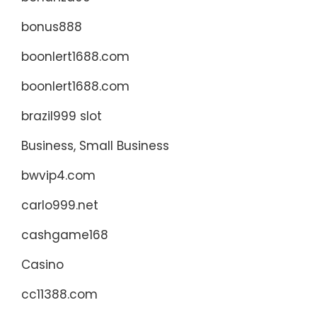
bonus888
boonlert1688.com
boonlert1688.com
brazil999 slot
Business, Small Business
bwvip4.com
carlo999.net
cashgame168
Casino
cc11388.com