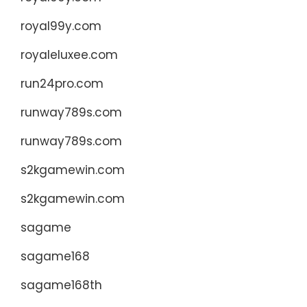
royal99y.com
royaleluxee.com
run24pro.com
runway789s.com
runway789s.com
s2kgamewin.com
s2kgamewin.com
sagame
sagame168
sagame168th