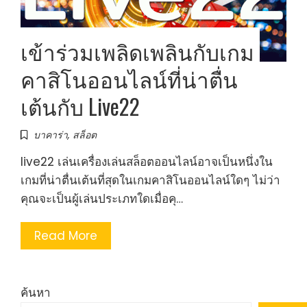
เข้าร่วมเพลิดเพลินกับเกม
คาสิโนออนไลน์ที่น่าตื่น
เต้นกับ Live22
บาคาร่า
,
สล็อต
live22 เล่นเครื่องเล่นสล็อตออนไลน์อาจเป็นหนึ่งใน
เกมที่น่าตื่นเต้นที่สุดในเกมคาสิโนออนไลน์ใดๆ ไม่ว่า
คุณจะเป็นผู้เล่นประเภทใดเมื่อคุ…
Read More
ค้นหา