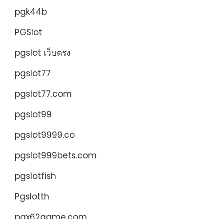
pgk44b
PGSlot
pgslot เว็บตรง
pgslot77
pgslot77.com
pgslot99
pgslot9999.co
pgslot999bets.com
pgslotfish
Pgslotth
pgx62game.com