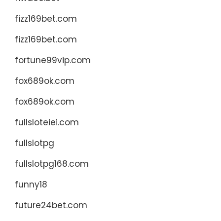
fizz169bet.com
fizz169bet.com
fortune99vip.com
fox689ok.com
fox689ok.com
fullsloteiei.com
fullslotpg
fullslotpg168.com
funny18
future24bet.com