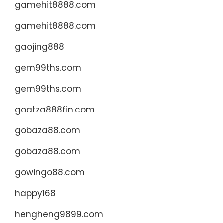
gamehit8888.com
gamehit8888.com
gaojing888
gem99ths.com
gem99ths.com
goatza888fin.com
gobaza88.com
gobaza88.com
gowingo88.com
happy168
hengheng9899.com