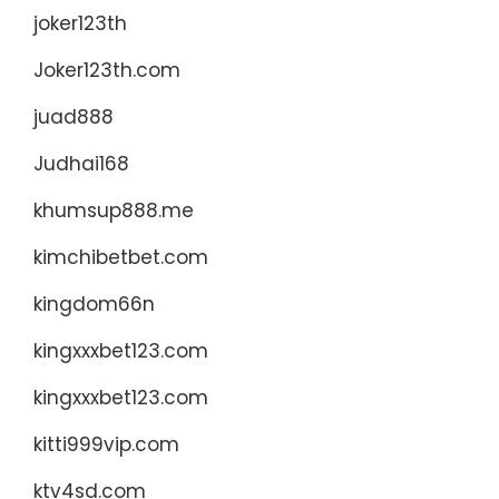
joker123th
Joker123th.com
juad888
Judhai168
khumsup888.me
kimchibetbet.com
kingdom66n
kingxxxbet123.com
kingxxxbet123.com
kitti999vip.com
ktv4sd.com