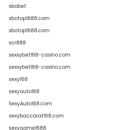
sbobet
sbotop1688.com
sbotop1688.com
scr888
sexxybet168-casino.com
sexxybet168-casino.com
sexy168
sexyauto168
SexyAuto168.com
sexybaccarat168.com
sexygame1688