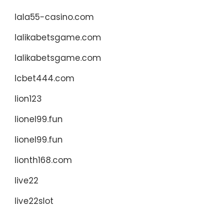
lala55-casino.com
lalikabetsgame.com
lalikabetsgame.com
lcbet444.com
lion123
lionel99.fun
lionel99.fun
lionth168.com
live22
live22slot