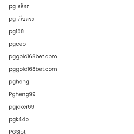
pg สล็อต
pg เว็บตรง
pg168
pgceo
pggold168bet.com
pggold168bet.com
pgheng
Pgheng99
pgjoker69
pgk44b
PGSlot