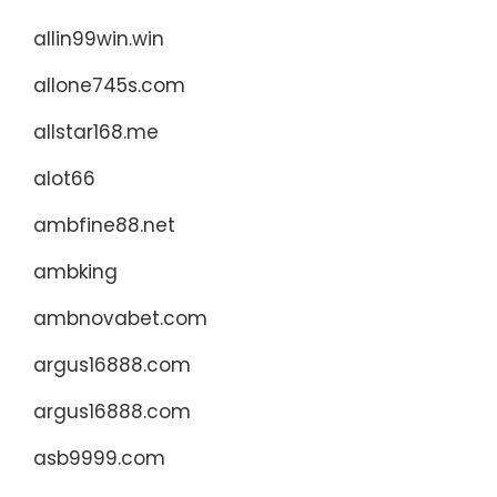
allin99win.win
allone745s.com
allstar168.me
alot66
ambfine88.net
ambking
ambnovabet.com
argus16888.com
argus16888.com
asb9999.com