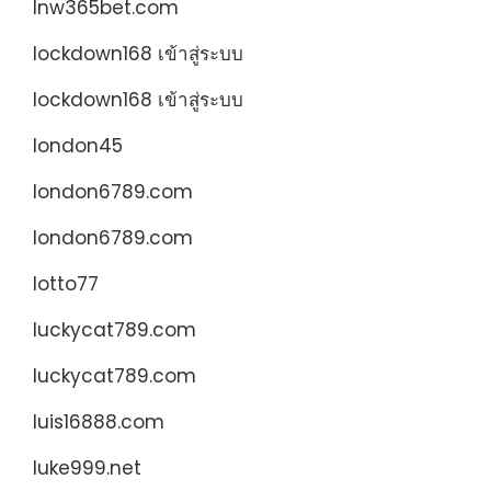
lnw365bet.com
lockdown168 เข้าสู่ระบบ
lockdown168 เข้าสู่ระบบ
london45
london6789.com
london6789.com
lotto77
luckycat789.com
luckycat789.com
luis16888.com
luke999.net