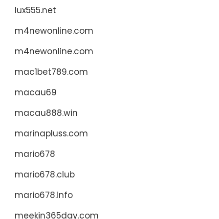
lux555.net
m4newonline.com
m4newonline.com
mac1bet789.com
macau69
macau888.win
marinapluss.com
mario678
mario678.club
mario678.info
meekin365day.com