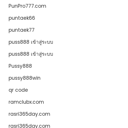
PunPro777.com
puntaek66
puntaek77
puss888 เข้าสู่ระบบ
puss888 เข้าสู่ระบบ
Pussy888
pussy888win
qr code
ramclubx.com
rasri365day.com
rasri365day.com