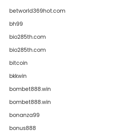
betworld369hot.com
bh99
bio285th.com
bio285th.com
bitcoin
bkkwin
bombet888.win
bombet888.win
bonanza99
bonus888