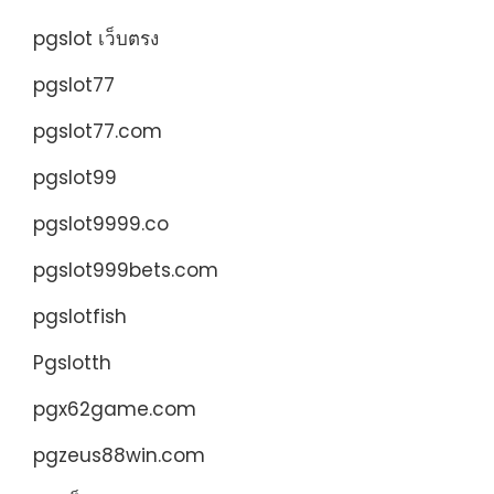
pgslot เว็บตรง
pgslot77
pgslot77.com
pgslot99
pgslot9999.co
pgslot999bets.com
pgslotfish
Pgslotth
pgx62game.com
pgzeus88win.com