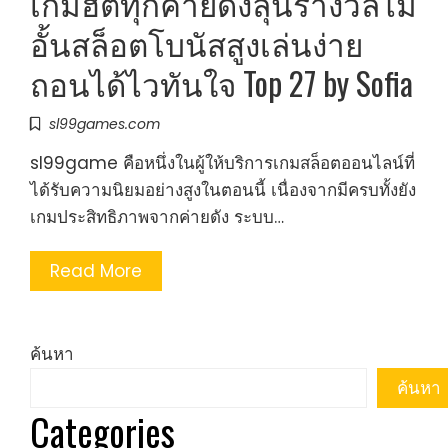
เกมฮิตทุกค่ายดังลุ้นรางวัลไม่
อั้นสล็อตโบนัสสูงเล่นง่าย
ถอนได้ไวทันใจ Top 27 by Sofia
sl99games.com
sl99game คือหนึ่งในผู้ให้บริการเกมสล็อตออนไลน์ที่
ได้รับความนิยมอย่างสูงในตอนนี้ เนื่องจากมีครบทั้งยัง
เกมประสิทธิภาพจากค่ายดัง ระบบ…
Read More
ค้นหา
ค้นหา
Categories