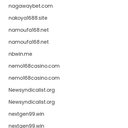
nagawaybet.com
nakoya1688.site
namoufa168.net
namoufa168.net
nbwin.me
nemo168casino.com
nemo168casino.com
Newsyndicalist.org
Newsyndicalist.org
nextgen99.win
nextgen99.win