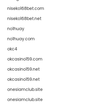
niseko168bet.com
niseko168bet.net
no1huay
no1huay.com
okc4
okcasino159.com
okcasino159.net
okcasino159.net
onesiamclub.site
onesiamclub.site