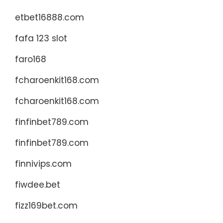
etbet16888.com
fafa 123 slot
faro168
fcharoenkit168.com
fcharoenkit168.com
finfinbet789.com
finfinbet789.com
finnivips.com
fiwdee.bet
fizz169bet.com