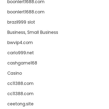
boonlert1688.com
boonlert1688.com
brazil999 slot
Business, Small Business
bwvip4.com
carlo999.net
cashgame168
Casino
cc11388.com
cc11388.com
ceetong.site