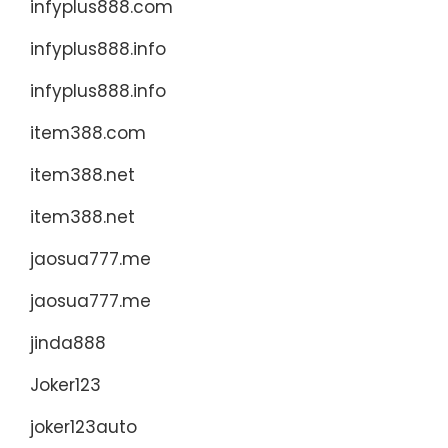
infyplus888.com
infyplus888.info
infyplus888.info
item388.com
item388.net
item388.net
jaosua777.me
jaosua777.me
jinda888
Joker123
joker123auto