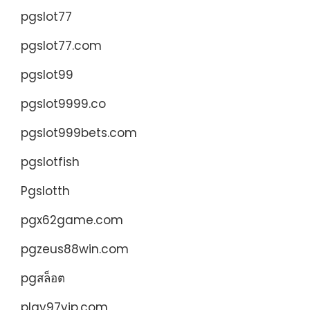
pgslot77
pgslot77.com
pgslot99
pgslot9999.co
pgslot999bets.com
pgslotfish
Pgslotth
pgx62game.com
pgzeus88win.com
pgสล็อต
play97vip.com