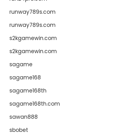
runway789s.com
runway789s.com
s2kgamewin.com
s2kgamewin.com
sagame
sagame168
sagame168th
sagame168th.com
sawan888
sbobet