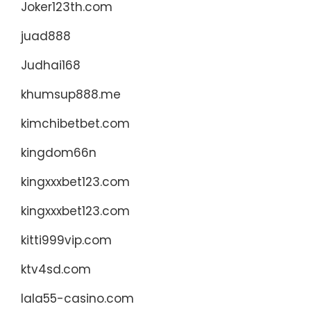
Joker123th.com
juad888
Judhai168
khumsup888.me
kimchibetbet.com
kingdom66n
kingxxxbet123.com
kingxxxbet123.com
kitti999vip.com
ktv4sd.com
lala55-casino.com