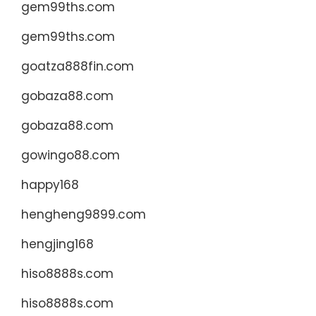
gem99ths.com
gem99ths.com
goatza888fin.com
gobaza88.com
gobaza88.com
gowingo88.com
happy168
hengheng9899.com
hengjing168
hiso8888s.com
hiso8888s.com