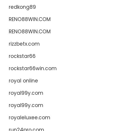
redkong89
RENO88WIN.COM
RENO88WIN.COM
rizzbetx.com
rockstar66
rockstar66win.com
royal online
royal99y.com
royal99y.com
royaleluxee.com
run24pro.com