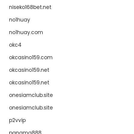
niseko168bet.net
no1huay
no1huay.com
okc4
okcasino159.com
okcasino159.net
okcasino159.net
onesiamclub.site
onesiamclub.site
p2vvip
panama888