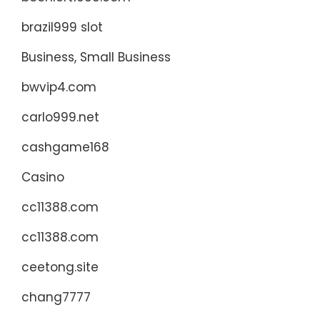
brazil999 slot
Business, Small Business
bwvip4.com
carlo999.net
cashgame168
Casino
cc11388.com
cc11388.com
ceetong.site
chang7777