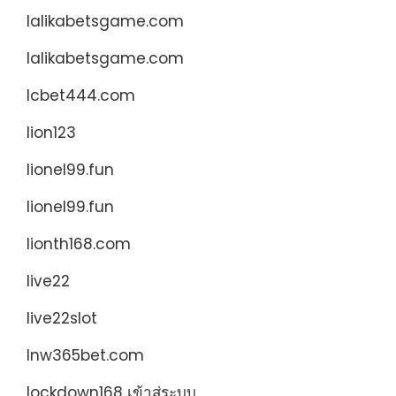
lalikabetsgame.com
lalikabetsgame.com
lcbet444.com
lion123
lionel99.fun
lionel99.fun
lionth168.com
live22
live22slot
lnw365bet.com
lockdown168 เข้าสู่ระบบ