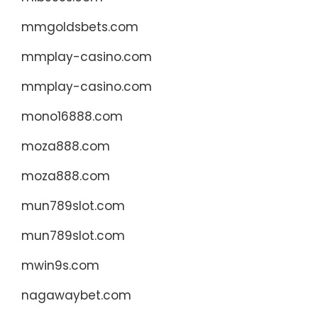
mmgoldsbets.com
mmplay-casino.com
mmplay-casino.com
mono16888.com
moza888.com
moza888.com
mun789slot.com
mun789slot.com
mwin9s.com
nagawaybet.com