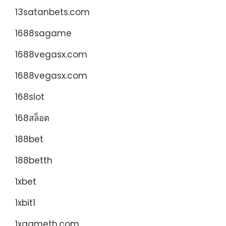
13satanbets.com
1688sagame
1688vegasx.com
1688vegasx.com
168slot
168สล็อต
188bet
188betth
1xbet
1xbit1
1xgameth.com