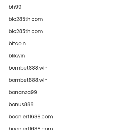
bh99
bio285th.com
bio285th.com
bitcoin
bkkwin
bombet888.win
bombet888.win
bonanza99
bonus888
boonlert1688.com
boonlert1688.com