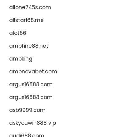
allone745s.com
allstar168.me
alot66
ambfine88.net
ambking
ambnovabet.com
argus16888.com
argus16888.com
asb9999.com
askyouwin888 vip
audi688.com