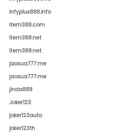
infyplus888.info
item388.com
item388.net
item388.net
jaosua777.me
jaosua777.me
jinda888
Joker123
joker123auto
joker123th