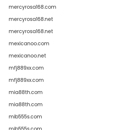
mercyrosa168.com
mercyrosa168.net
mercyrosa168.net
mexicanoo.com
mexicanoo.net
mfj889xx.com
mfj889xx.com
mia88th.com
mia88th.com
mib555s.com
mib555s.com