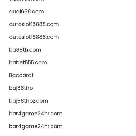
audi688.com
autoslot16888.com
autoslot16888.com
ba88th.com
babet555.com
Baccarat
baj88thb
baj88thbz.com
bar4game24hr.com
bar4game24hr.com