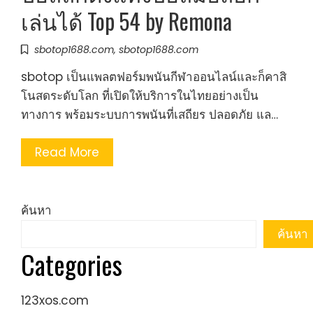
เล่นได้ Top 54 by Remona
sbotop1688.com
,
sbotop1688.com
sbotop เป็นแพลตฟอร์มพนันกีฬาออนไลน์และก็คาสิ
โนสดระดับโลก ที่เปิดให้บริการในไทยอย่างเป็น
ทางการ พร้อมระบบการพนันที่เสถียร ปลอดภัย แล…
Read More
ค้นหา
ค้นหา
Categories
123xos.com