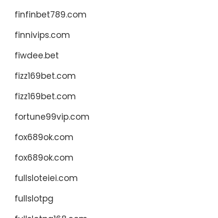
finfinbet789.com
finnivips.com
fiwdee.bet
fizz169bet.com
fizz169bet.com
fortune99vip.com
fox689ok.com
fox689ok.com
fullsloteiei.com
fullslotpg