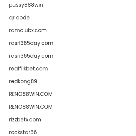
pussy888win
qr code
ramclubx.com
rasri365day.com
rasri365day.com
realflikbet.com
redkong89
RENO88WIN.COM
RENO88WIN.COM
rizzbetx.com
rockstar66