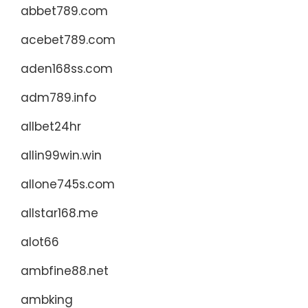
abbet789.com
acebet789.com
aden168ss.com
adm789.info
allbet24hr
allin99win.win
allone745s.com
allstar168.me
alot66
ambfine88.net
ambking