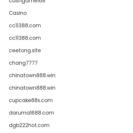
cashgame168
Casino
cc11388.com
cc11388.com
ceetong.site
chang7777
chinatown888.win
chinatown888.win
cupcake88x.com
daruma1688.com
dgb222hot.com