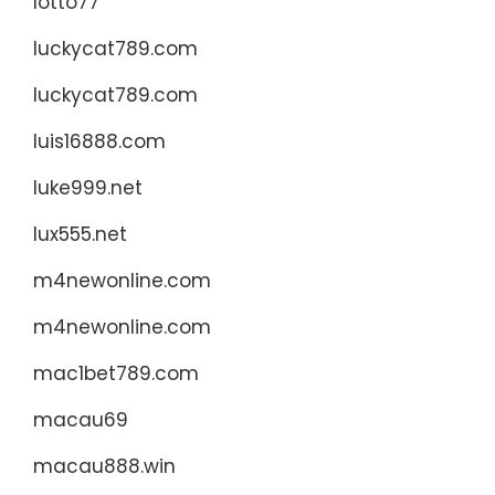
lotto77
luckycat789.com
luckycat789.com
luis16888.com
luke999.net
lux555.net
m4newonline.com
m4newonline.com
mac1bet789.com
macau69
macau888.win