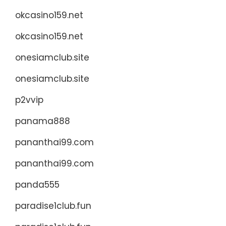
okcasino159.net
okcasino159.net
onesiamclub.site
onesiamclub.site
p2vvip
panama888
pananthai99.com
pananthai99.com
panda555
paradise1club.fun