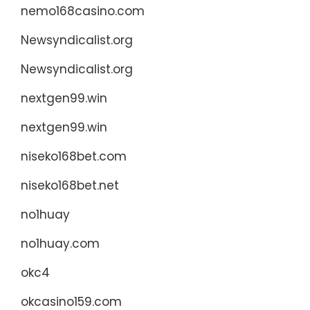
nemo168casino.com
Newsyndicalist.org
Newsyndicalist.org
nextgen99.win
nextgen99.win
niseko168bet.com
niseko168bet.net
no1huay
no1huay.com
okc4
okcasino159.com