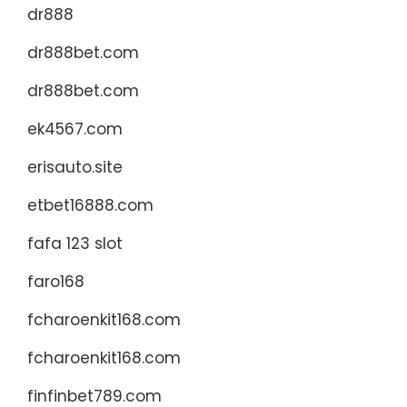
dr888
dr888bet.com
dr888bet.com
ek4567.com
erisauto.site
etbet16888.com
fafa 123 slot
faro168
fcharoenkit168.com
fcharoenkit168.com
finfinbet789.com