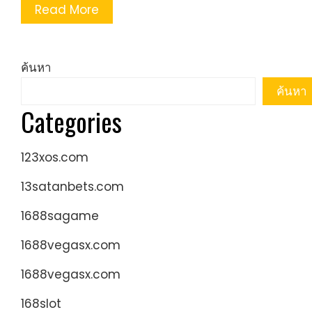
Read More
ค้นหา
ค้นหา
Categories
123xos.com
13satanbets.com
1688sagame
1688vegasx.com
1688vegasx.com
168slot