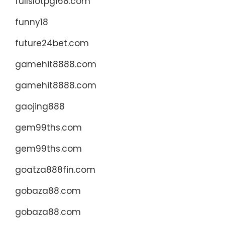
fullslotpg168.com
funny18
future24bet.com
gamehit8888.com
gamehit8888.com
gaojing888
gem99ths.com
gem99ths.com
goatza888fin.com
gobaza88.com
gobaza88.com