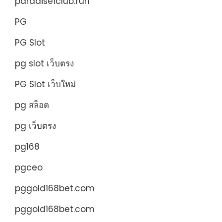
paradise1club.fun
PG
PG Slot
pg slot เว็บตรง
PG Slot เว็บใหม่
pg สล็อต
pg เว็บตรง
pg168
pgceo
pggold168bet.com
pggold168bet.com