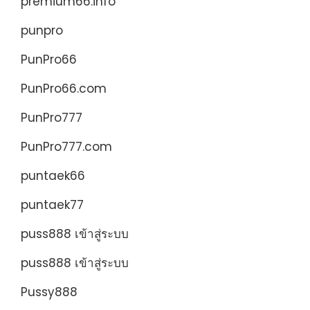
premium66.info
punpro
PunPro66
PunPro66.com
PunPro777
PunPro777.com
puntaek66
puntaek77
puss888 เข้าสู่ระบบ
puss888 เข้าสู่ระบบ
Pussy888