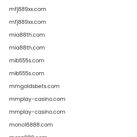
mfj889xx.com
mfj889xx.com
mia88th.com
mia88th.com
mib555s.com
mib555s.com
mmgoldsbets.com
mmplay-casino.com
mmplay-casino.com
mono16888.com