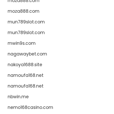
moza888.com
moza888.com
mun789slot.com
mun789slot.com
mwin9s.com
nagawaybet.com
nakoya1688.site
namoufa168.net
namoufa168.net
nbwin.me
nemo168casino.com