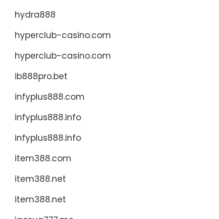
hydra888
hyperclub-casino.com
hyperclub-casino.com
ib888pro.bet
infyplus888.com
infyplus888.info
infyplus888.info
item388.com
item388.net
item388.net