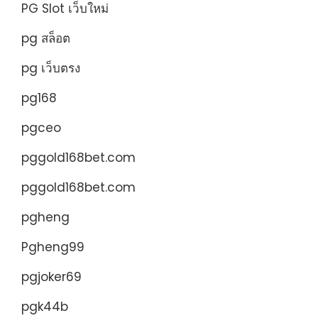
PG Slot เว็บใหม่
pg สล็อต
pg เว็บตรง
pg168
pgceo
pggold168bet.com
pggold168bet.com
pgheng
Pgheng99
pgjoker69
pgk44b