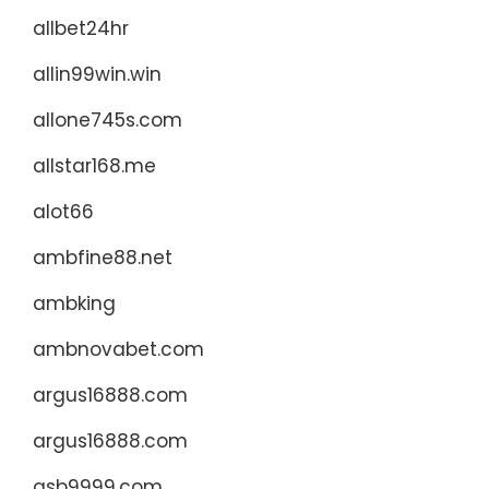
allbet24hr
allin99win.win
allone745s.com
allstar168.me
alot66
ambfine88.net
ambking
ambnovabet.com
argus16888.com
argus16888.com
asb9999.com