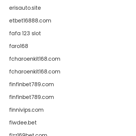
erisauto.site
etbet16888.com
fafa 123 slot
faro168
fcharoenkit168.com
fcharoenkit168.com
finfinbet789.com
finfinbet789.com
finnivips.com
fiwdee.bet
fizz169bet.com