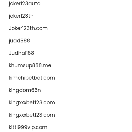
joker123auto
joker123th
Joker123th.com
juad888
Judhai168
khumsup888.me
kimchibetbet.com
kingdom66n
kingxxxbet123.com
kingxxxbet123.com
kitti999vip.com