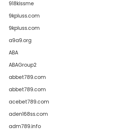
918kissme
9kpluss.com
9kpluss.com
a9a9.org
ABA
ABAGroup2
abbet789.com
abbet789.com
acebet789.com
aden168ss.com
adm789.info