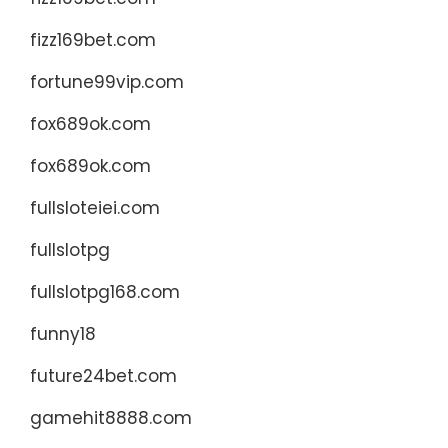
fizz169bet.com
fortune99vip.com
fox689ok.com
fox689ok.com
fullsloteiei.com
fullslotpg
fullslotpg168.com
funny18
future24bet.com
gamehit8888.com