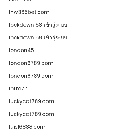
lnw365bet.com
lockdown168 เข้าสู่ระบบ
lockdown168 เข้าสู่ระบบ
london45
london6789.com
london6789.com
lotto77
luckycat789.com
luckycat789.com
luis16888.com