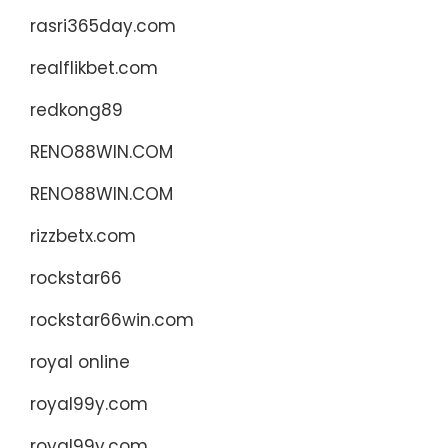
rasri365day.com
realflikbet.com
redkong89
RENO88WIN.COM
RENO88WIN.COM
rizzbetx.com
rockstar66
rockstar66win.com
royal online
royal99y.com
royal99y.com