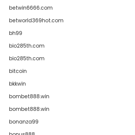
betwin6666.com
betworld369hot.com
bh99
bio285th.com
bio285th.com
bitcoin
bkkwin
bombet888.win
bombet888.win
bonanza99
bonus888