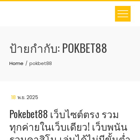
Skip
to
content
ป้ายกำกับ:
POKBET88
Home
pokbet88
18
พ.ย. 2025
Pokebet88 เว็บไซต์ตรง รวม
ทุกค่ายในเว็บเดียว! เว็บพนัน
รวมคาสิโน เล่นได้ไม่มีขั้นต่ำ