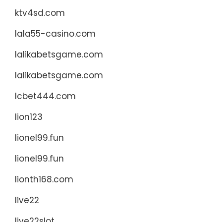
ktv4sd.com
lala55-casino.com
lalikabetsgame.com
lalikabetsgame.com
lcbet444.com
lion123
lionel99.fun
lionel99.fun
lionth168.com
live22
live22slot