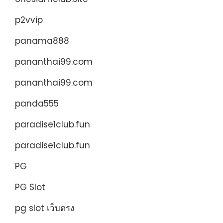
p2vvip
panama888
pananthai99.com
pananthai99.com
panda555
paradise1club.fun
paradise1club.fun
PG
PG Slot
pg slot เว็บตรง