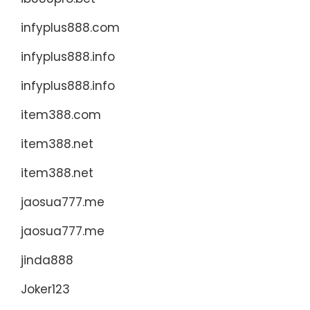
infyplus888.com
infyplus888.info
infyplus888.info
item388.com
item388.net
item388.net
jaosua777.me
jaosua777.me
jinda888
Joker123