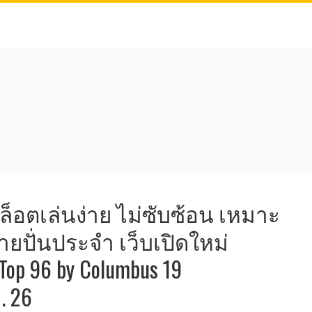
สล็อตเล่นง่าย ไม่ซับซ้อน เหมาะ
ายปั่นประจำ เว็บเปิดใหม่
Top 96 by Columbus 19
. 26