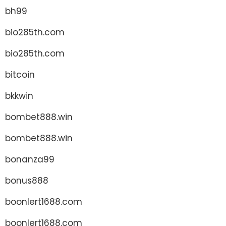
bh99
bio285th.com
bio285th.com
bitcoin
bkkwin
bombet888.win
bombet888.win
bonanza99
bonus888
boonlert1688.com
boonlert1688.com