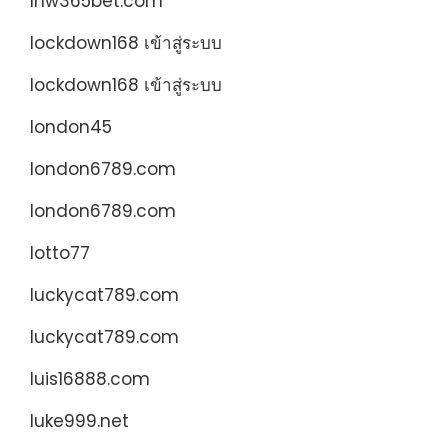
lnw365bet.com
lockdown168 เข้าสู่ระบบ
lockdown168 เข้าสู่ระบบ
london45
london6789.com
london6789.com
lotto77
luckycat789.com
luckycat789.com
luis16888.com
luke999.net