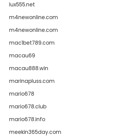
lux555.net
m4newonline.com
m4newonline.com
mac1bet789.com
macau69
macau888.win
marinapluss.com
mario678
mario678.club
mario678.info
meekin365day.com