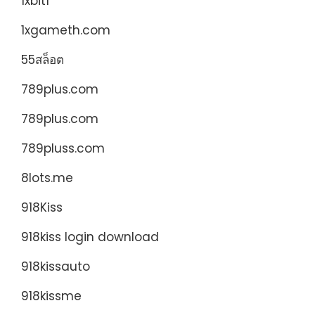
1xbit1
1xgameth.com
55สล็อต
789plus.com
789plus.com
789pluss.com
8lots.me
918Kiss
918kiss login download
918kissauto
918kissme