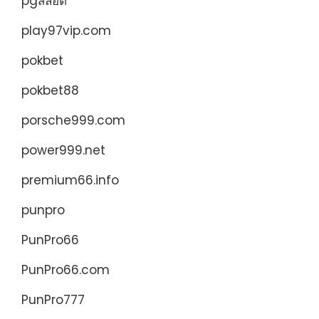
pgสล็อต
play97vip.com
pokbet
pokbet88
porsche999.com
power999.net
premium66.info
punpro
PunPro66
PunPro66.com
PunPro777