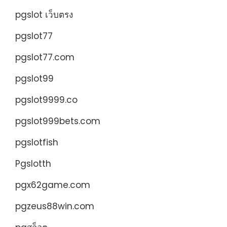
pgslot เว็บตรง
pgslot77
pgslot77.com
pgslot99
pgslot9999.co
pgslot999bets.com
pgslotfish
Pgslotth
pgx62game.com
pgzeus88win.com