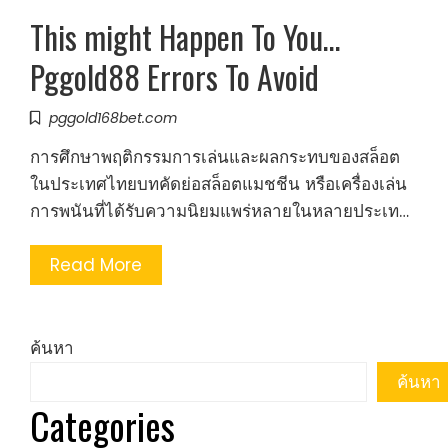
This might Happen To You…
Pggold88 Errors To Avoid
pggold168bet.com
การศึกษาพฤติกรรมการเล่นและผลกระทบของสล็อต
ในประเทศไทยบทคัดย่อสล็อตแมชชีน หรือเครื่องเล่น
การพนันที่ได้รับความนิยมแพร่หลายในหลายประเท…
Read More
ค้นหา
ค้นหา
Categories