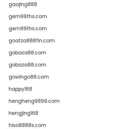
gaojing888
gem99ths.com
gem99ths.com
goatza888fin.com
gobaza88.com
gobaza88.com
gowingo88.com
happy168
hengheng9899.com
hengjing168
hiso8888s.com