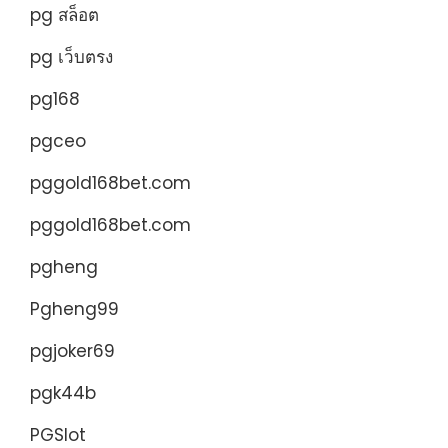
pg สล็อต
pg เว็บตรง
pg168
pgceo
pggold168bet.com
pggold168bet.com
pgheng
Pgheng99
pgjoker69
pgk44b
PGSlot