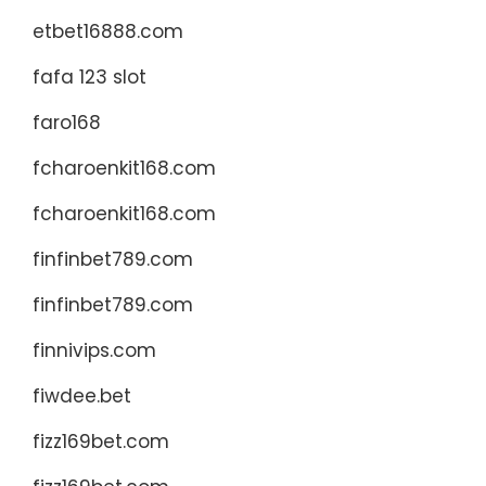
etbet16888.com
fafa 123 slot
faro168
fcharoenkit168.com
fcharoenkit168.com
finfinbet789.com
finfinbet789.com
finnivips.com
fiwdee.bet
fizz169bet.com