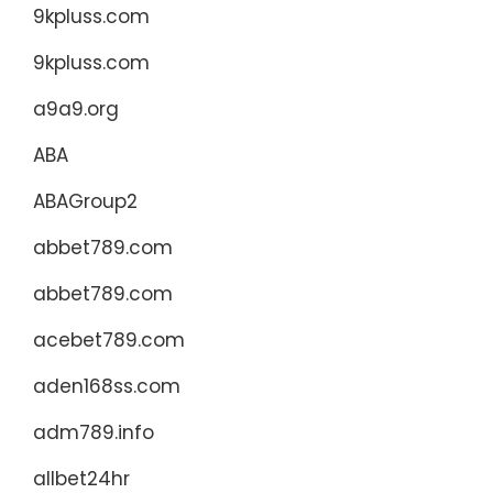
9kpluss.com
9kpluss.com
a9a9.org
ABA
ABAGroup2
abbet789.com
abbet789.com
acebet789.com
aden168ss.com
adm789.info
allbet24hr