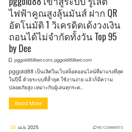
pggold88 เข้าสู่ระบบ รูเล็ต
ไฟฟ้าคูณสูงลุ้นมันส์ ฝาก QR
อัตโนมัติ 1 วิเครดิตเด้งวงเงิน
ถอนได้ไม่จำกัดทั้งวัน Top 95
by Dee
pggold168bet.com
,
pggold168bet.com
pggold88 เป็นเลิศในเว็บสล็อตออนไลน์ที่มาแรงที่สุด
ในปีนี้ ด้วยระบบที่ล้ำยุค ใช้งานง่าย แล้วก็มีความ
ปลอดภัยสูง เหมาะกับผู้เล่นทุกระด…
Read More
03
เม.ย. 2025
NO COMMENTS