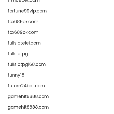
fizz169bet.com
fortune99vip.com
fox689ok.com
fox689ok.com
fullsloteiei.com
fullslotpg
fullslotpg168.com
funny18
future24bet.com
gamehit8888.com
gamehit8888.com