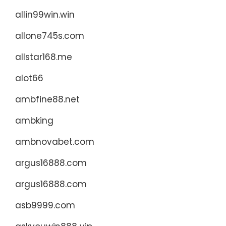
allin99win.win
allone745s.com
allstar168.me
alot66
ambfine88.net
ambking
ambnovabet.com
argus16888.com
argus16888.com
asb9999.com