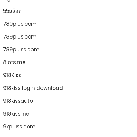
55สล็อต
789plus.com
789plus.com
789pluss.com
8lots.me
918Kiss
918kiss login download
918kissauto
918kissme
9kpluss.com