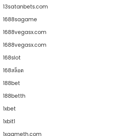
13satanbets.com
1688sagame
1688vegasx.com
1688vegasx.com
168slot
168สล็อต
188bet
188betth
1xbet
1xbit1
1xgameth.com