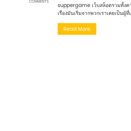
COMMENTS
suppergame เว็บสล็อตรวมทั้งคาสิ
เรื่องมันเริ่มจากพวกเราเคยเป็นผู้ที่
Read More