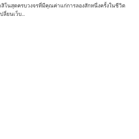
โนสุดครบวงจรที่มีคุณค่าแก่การลองสักหนึ่งครั้งในชีวิต
เปลี่ยนเว็บ…