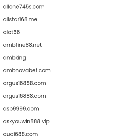
allone745s.com
allstar168.me
alot66
ambfine88.net
ambking
ambnovabet.com
argus16888.com
argus16888.com
asb9999.com
askyouwin888 vip
audi688.com