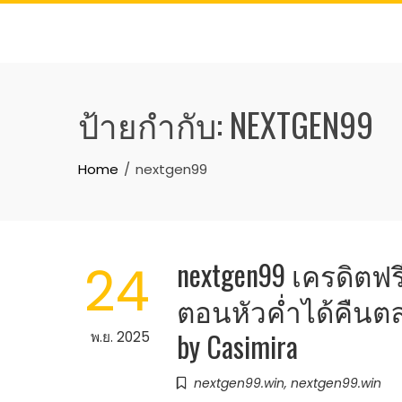
Skip
to
content
ป้ายกำกับ:
NEXTGEN99
Home
nextgen99
nextgen99 เครดิตฟรี
24
ตอนหัวค่ำได้คืนต
by Casimira
พ.ย. 2025
nextgen99.win
,
nextgen99.win