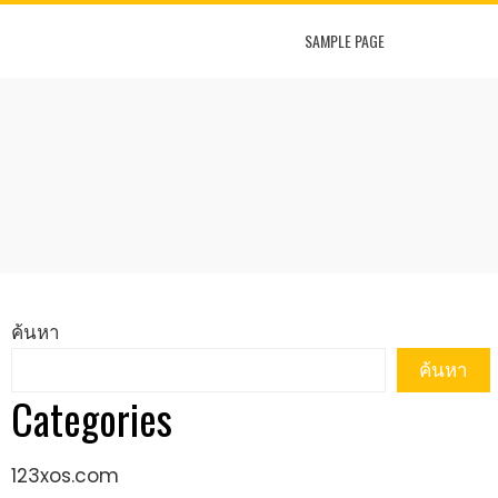
SAMPLE PAGE
ค้นหา
ค้นหา
Categories
123xos.com