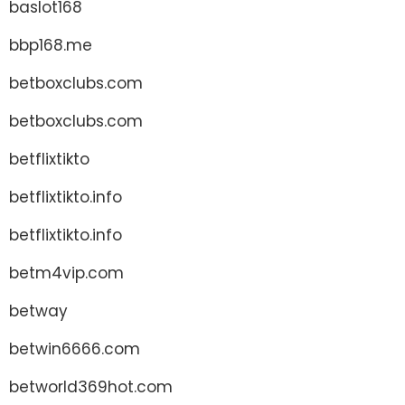
baslot168
bbp168.me
betboxclubs.com
betboxclubs.com
betflixtikto
betflixtikto.info
betflixtikto.info
betm4vip.com
betway
betwin6666.com
betworld369hot.com