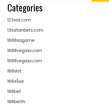
Categories
123xos.com
13satanbets.com
1688sagame
1688vegasx.com
1688vegasx.com
168slot
168สล็อต
188bet
188betth