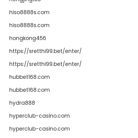
hiso8888s.com
hiso8888s.com
hongkong456
https://sretthi99.bet/enter/
https://sretthi99.bet/enter/
hubbet168.com
hubbet168.com
hydra888
hyperclub-casino.com
hyperclub-casino.com