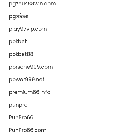
pgzeus88win.com
pgสล็อต
play97vip.com
pokbet
pokbet88
porsche999.com
power999.net
premium66.info
punpro
PunPro66
PunPro66.com