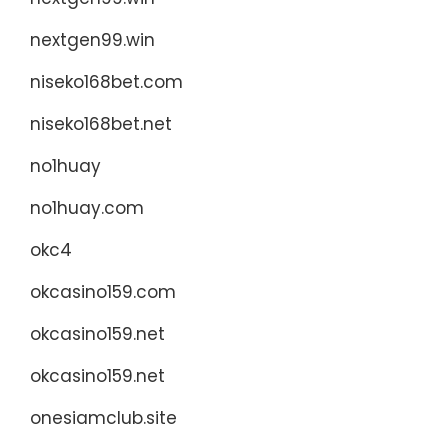
nextgen99.win
niseko168bet.com
niseko168bet.net
no1huay
no1huay.com
okc4
okcasino159.com
okcasino159.net
okcasino159.net
onesiamclub.site