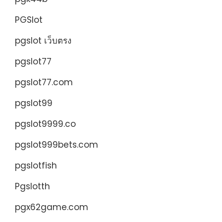
PGSlot
pgslot เว็บตรง
pgslot77
pgslot77.com
pgslot99
pgslot9999.co
pgslot999bets.com
pgslotfish
Pgslotth
pgx62game.com