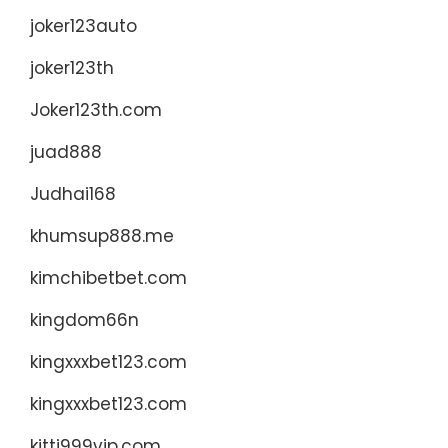
joker123auto
joker123th
Joker123th.com
juad888
Judhai168
khumsup888.me
kimchibetbet.com
kingdom66n
kingxxxbet123.com
kingxxxbet123.com
kitti999vip.com