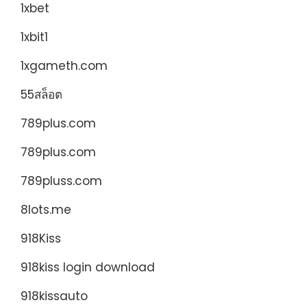
1xbet
1xbit1
1xgameth.com
55สล็อต
789plus.com
789plus.com
789pluss.com
8lots.me
918Kiss
918kiss login download
918kissauto