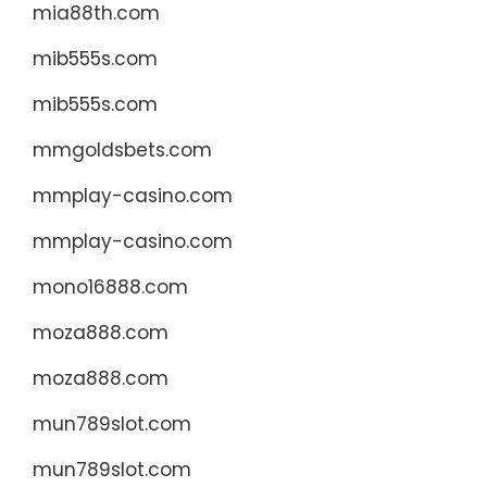
mia88th.com
mib555s.com
mib555s.com
mmgoldsbets.com
mmplay-casino.com
mmplay-casino.com
mono16888.com
moza888.com
moza888.com
mun789slot.com
mun789slot.com