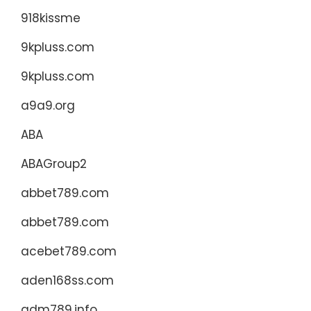
918kissme
9kpluss.com
9kpluss.com
a9a9.org
ABA
ABAGroup2
abbet789.com
abbet789.com
acebet789.com
aden168ss.com
adm789.info