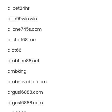
allbet24hr
allin99win.win
allone745s.com
allstar168.me
alot66
ambfine88.net
ambking
ambnovabet.com
argus16888.com
argus16888.com