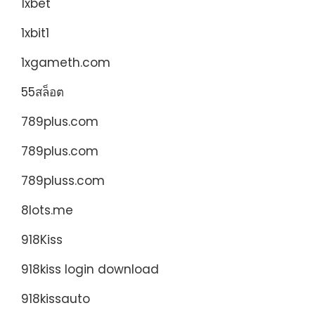
1xbet
1xbit1
1xgameth.com
55สล็อต
789plus.com
789plus.com
789pluss.com
8lots.me
918Kiss
918kiss login download
918kissauto