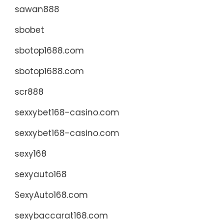
sawan888
sbobet
sbotop1688.com
sbotop1688.com
scr888
sexxybet168-casino.com
sexxybet168-casino.com
sexy168
sexyauto168
SexyAuto168.com
sexybaccarat168.com