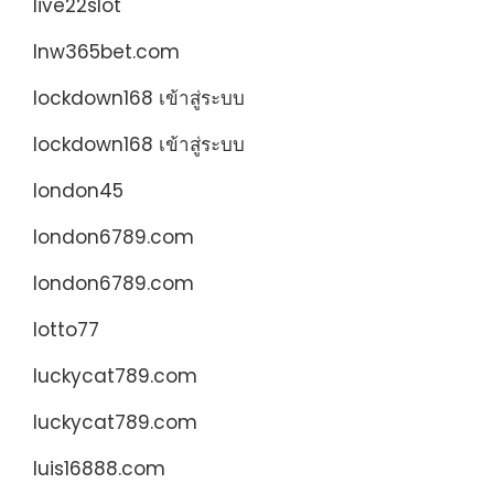
live22slot
lnw365bet.com
lockdown168 เข้าสู่ระบบ
lockdown168 เข้าสู่ระบบ
london45
london6789.com
london6789.com
lotto77
luckycat789.com
luckycat789.com
luis16888.com