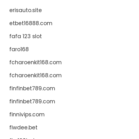
erisauto.site
etbet16888.com
fafa 123 slot
faro168
fcharoenkit168.com
fcharoenkit168.com
finfinbet789.com
finfinbet789.com
finnivips.com
fiwdee.bet