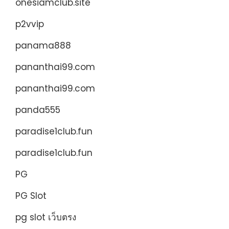
onesiamclub.site
p2vvip
panama888
pananthai99.com
pananthai99.com
panda555
paradise1club.fun
paradise1club.fun
PG
PG Slot
pg slot เว็บตรง