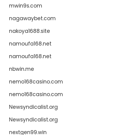
mwin9s.com
nagawaybet.com
nakoya1688.site
namoufa168.net
namoufa168.net
nbwin.me
nemo168casino.com
nemo168casino.com
Newsyndicalist.org
Newsyndicalist.org
nextgen99.win