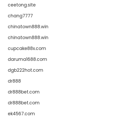
ceetong.site
chang7777
chinatown888.win
chinatown888.win
cupcake88x.com
daruma1688.com
dgb222hot.com
dr888
dr888bet.com
dr888bet.com
ek4567.com