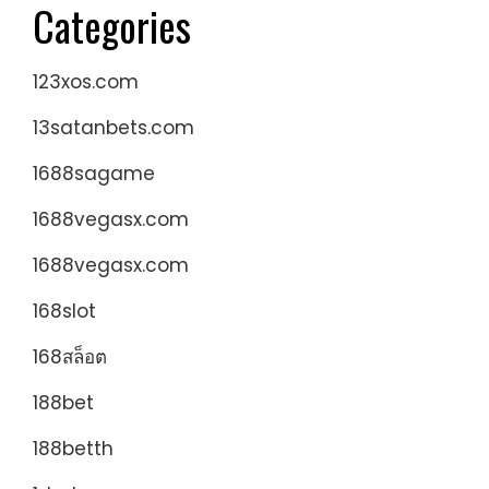
Categories
123xos.com
13satanbets.com
1688sagame
1688vegasx.com
1688vegasx.com
168slot
168สล็อต
188bet
188betth