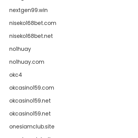
nextgen99.win
niseko168bet.com
niseko168bet.net
no1huay
no1huay.com
okc4
okcasino159.com
okcasino159.net
okcasino159.net
onesiamclub.site