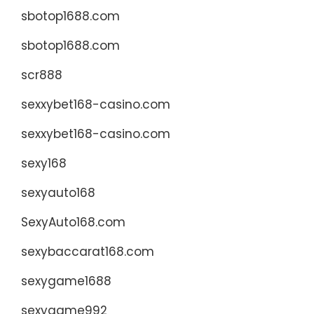
sbotop1688.com
sbotop1688.com
scr888
sexxybet168-casino.com
sexxybet168-casino.com
sexy168
sexyauto168
SexyAuto168.com
sexybaccarat168.com
sexygame1688
sexygame992