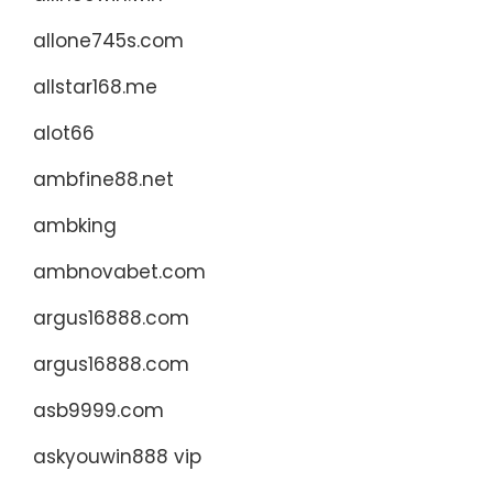
allone745s.com
allstar168.me
alot66
ambfine88.net
ambking
ambnovabet.com
argus16888.com
argus16888.com
asb9999.com
askyouwin888 vip