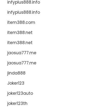
infyplus888.info
infyplus888.info
item388.com
item388.net
item388.net
jaosua777.me
jaosua777.me
jinda888
Joker123
joker123auto
joker123th