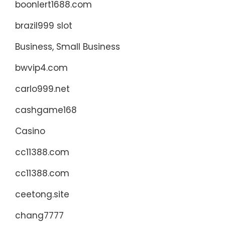
boonlert1688.com
brazil999 slot
Business, Small Business
bwvip4.com
carlo999.net
cashgame168
Casino
cc11388.com
cc11388.com
ceetong.site
chang7777