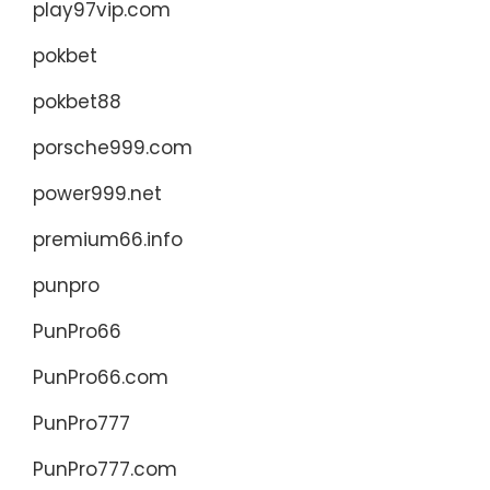
play97vip.com
pokbet
pokbet88
porsche999.com
power999.net
premium66.info
punpro
PunPro66
PunPro66.com
PunPro777
PunPro777.com