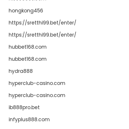
hongkong456
https://sretthi99.bet/enter/
https://sretthi99.bet/enter/
hubbet168.com
hubbet168.com
hydra888
hyperclub-casino.com
hyperclub-casino.com
ib888pro.bet
infyplus888.com