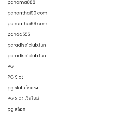
panama888
pananthai99.com
pananthai99.com
panda555
paradise1club.fun
paradise1club.fun
PG
PG Slot
pg slot เว็บตรง
PG Slot เว็บใหม่
pg สล็อต