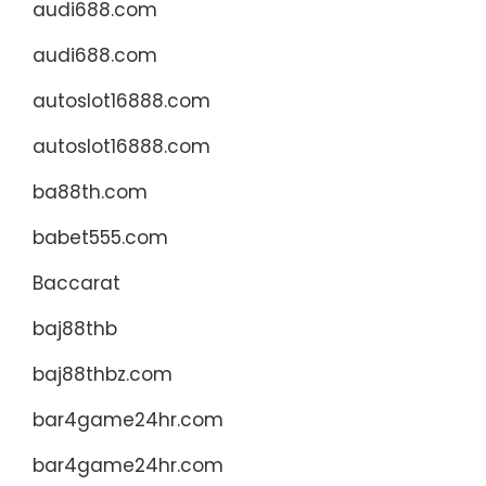
audi688.com
audi688.com
autoslot16888.com
autoslot16888.com
ba88th.com
babet555.com
Baccarat
baj88thb
baj88thbz.com
bar4game24hr.com
bar4game24hr.com