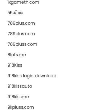
1xgameth.com
55สล็อต
789plus.com
789plus.com
789pluss.com
8lots.me
918Kiss
918kiss login download
918kissauto
918kissme
9kpluss.com