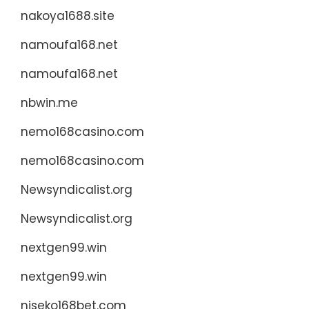
nakoya1688.site
namoufa168.net
namoufa168.net
nbwin.me
nemo168casino.com
nemo168casino.com
Newsyndicalist.org
Newsyndicalist.org
nextgen99.win
nextgen99.win
niseko168bet.com