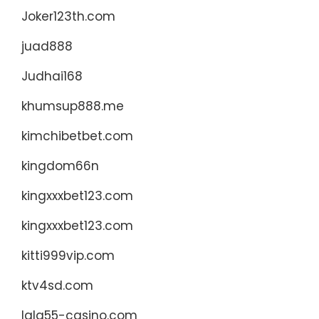
Joker123th.com
juad888
Judhai168
khumsup888.me
kimchibetbet.com
kingdom66n
kingxxxbet123.com
kingxxxbet123.com
kitti999vip.com
ktv4sd.com
lala55-casino.com