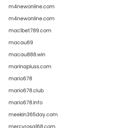
m4newonline.com
m4newonline.com
mac1bet789.com
macau69
macau888.win
marinapluss.com
mario678
mario678.club
mario678.info
meekin365day.com
mercyrosa168.com