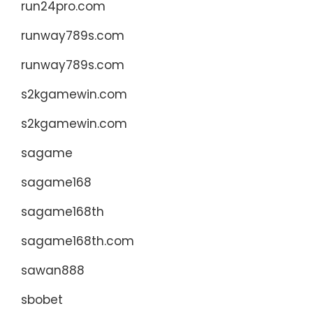
run24pro.com
runway789s.com
runway789s.com
s2kgamewin.com
s2kgamewin.com
sagame
sagame168
sagame168th
sagame168th.com
sawan888
sbobet