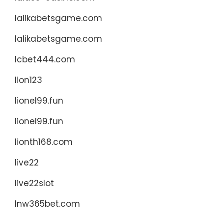
lalikabetsgame.com
lalikabetsgame.com
lcbet444.com
lion123
lionel99.fun
lionel99.fun
lionth168.com
live22
live22slot
lnw365bet.com