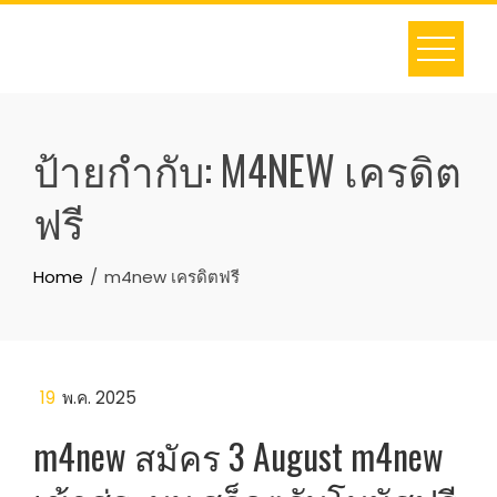
Skip
to
content
ป้ายกำกับ:
M4NEW เครดิต
ฟรี
Home
m4new เครดิตฟรี
19
พ.ค. 2025
m4new สมัคร 3 August m4new