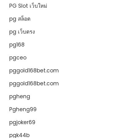
PG Slot เว็บใหม่
pg สล็อต
pg เว็บตรง
pg168
pgceo
pggold168bet.com
pggold168bet.com
pgheng
Pgheng99
pgjoker69
pgk44b