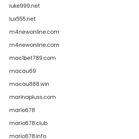
luke999.net
lux555.net
m4newonline.com
m4newonline.com
mac1bet789.com
macau69
macau888.win
marinapluss.com
mario678
mario678.club
mario678.info