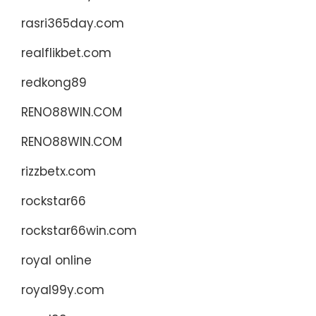
rasri365day.com
realflikbet.com
redkong89
RENO88WIN.COM
RENO88WIN.COM
rizzbetx.com
rockstar66
rockstar66win.com
royal online
royal99y.com