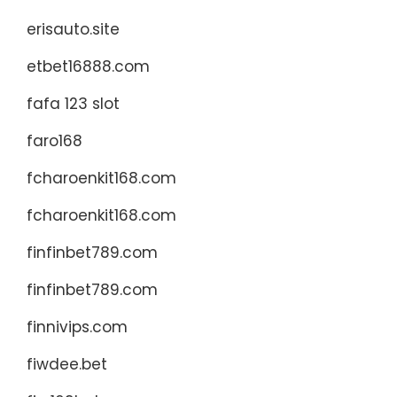
erisauto.site
etbet16888.com
fafa 123 slot
faro168
fcharoenkit168.com
fcharoenkit168.com
finfinbet789.com
finfinbet789.com
finnivips.com
fiwdee.bet