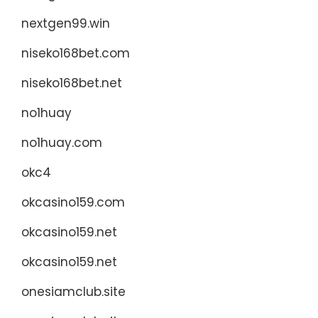
nextgen99.win
niseko168bet.com
niseko168bet.net
no1huay
no1huay.com
okc4
okcasino159.com
okcasino159.net
okcasino159.net
onesiamclub.site