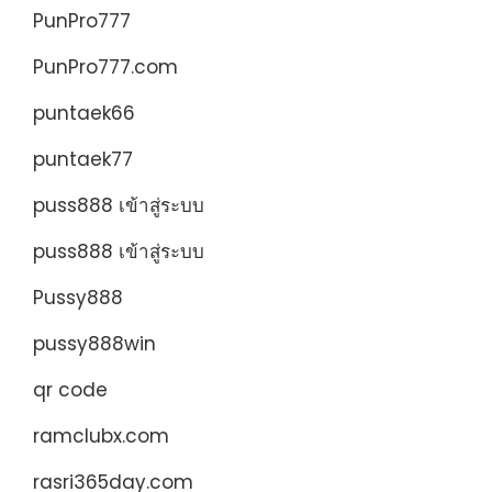
PunPro777
PunPro777.com
puntaek66
puntaek77
puss888 เข้าสู่ระบบ
puss888 เข้าสู่ระบบ
Pussy888
pussy888win
qr code
ramclubx.com
rasri365day.com