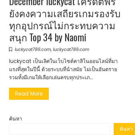
December luckycat เครดิตฟรี
ยังคงความเสถียรเกมรองรับ
ทุกอุปกรณ์ไม่กระทบความ
สนุก Top 34 by Naomi
luckycat789.com
,
luckycat789.com
luckycat เป็นเลิศในเว็บไซต์คาสิโนออนไลน์ที่มา
แรงที่สุดในปีนี้ ด้วยระบบที่นำสมัย ไม่เป็นอันตราย
รวมทั้งมีเกมให้เลือกเล่นครบทุกประเภ…
Read More
ค้นหา
ค้นหา