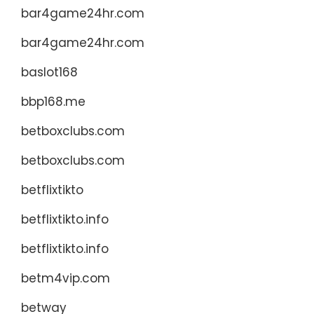
bar4game24hr.com
bar4game24hr.com
baslot168
bbp168.me
betboxclubs.com
betboxclubs.com
betflixtikto
betflixtikto.info
betflixtikto.info
betm4vip.com
betway