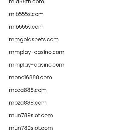
mia88th.com
mib555s.com
mib555s.com
mmgoldsbets.com
mmplay-casino.com
mmplay-casino.com
mono16888.com
moza888.com
moza888.com
mun789slot.com
mun789slot.com