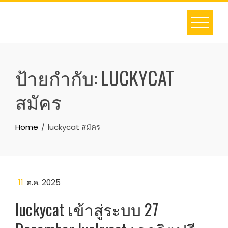
Skip
to
content
ป้ายกำกับ:
LUCKYCAT
สมัคร
Home
luckycat สมัคร
11
ต.ค. 2025
luckycat เข้าสู่ระบบ 27