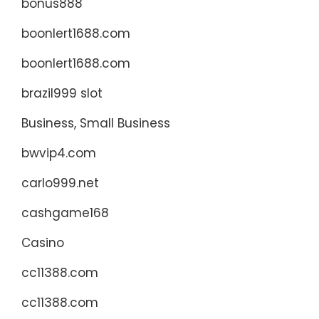
bonus888
boonlert1688.com
boonlert1688.com
brazil999 slot
Business, Small Business
bwvip4.com
carlo999.net
cashgame168
Casino
cc11388.com
cc11388.com