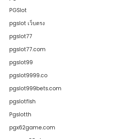
PGSlot
pgslot เว็บตรง
pgslot77
pgslot77.com
pgslot99
pgslot9999.co
pgslot999bets.com
pgslotfish
Pgslotth
pgx62game.com