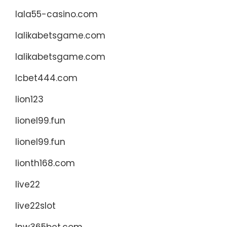
lala55-casino.com
lalikabetsgame.com
lalikabetsgame.com
lcbet444.com
lion123
lionel99.fun
lionel99.fun
lionth168.com
live22
live22slot