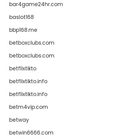
bar4game24hr.com
baslot168
bbp168.me
betboxclubs.com
betboxclubs.com
betflixtikto
betflixtikto.info
betflixtikto.info
betm4vip.com
betway
betwin6666.com