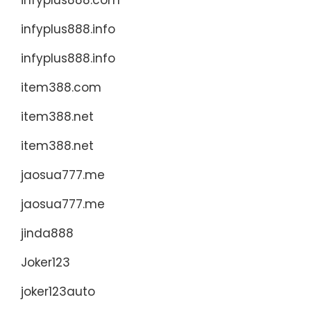
infyplus888.com
infyplus888.info
infyplus888.info
item388.com
item388.net
item388.net
jaosua777.me
jaosua777.me
jinda888
Joker123
joker123auto