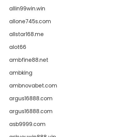
allin99win.win
allone745s.com
allstar168.me
alot66
ambfine88.net
ambking
ambnovabet.com
argus16888.com
argus16888.com
asb9999.com