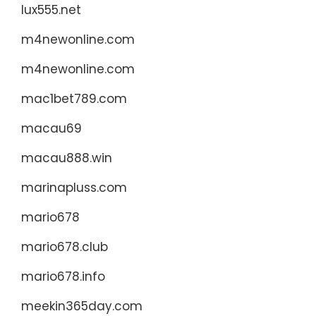
lux555.net
m4newonline.com
m4newonline.com
mac1bet789.com
macau69
macau888.win
marinapluss.com
mario678
mario678.club
mario678.info
meekin365day.com