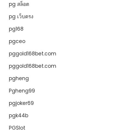
pg สล็อต
pg เว็บตรง
pg168
pgceo
pggold168bet.com
pggold168bet.com
pgheng
Pgheng99
pgjoker69
pgk44b
PGSlot