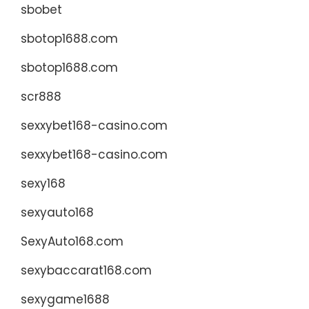
sbobet
sbotop1688.com
sbotop1688.com
scr888
sexxybet168-casino.com
sexxybet168-casino.com
sexy168
sexyauto168
SexyAuto168.com
sexybaccarat168.com
sexygame1688