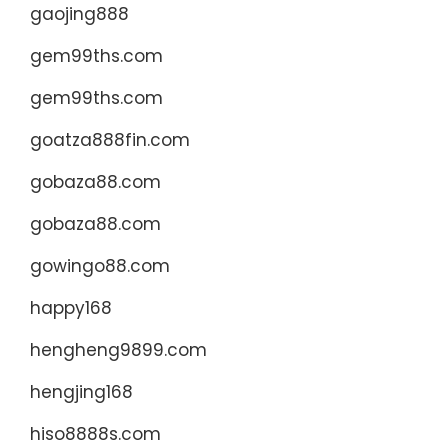
gaojing888
gem99ths.com
gem99ths.com
goatza888fin.com
gobaza88.com
gobaza88.com
gowingo88.com
happy168
hengheng9899.com
hengjing168
hiso8888s.com