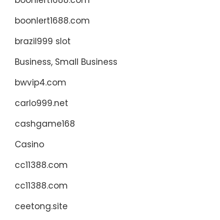
boonlert1688.com
boonlert1688.com
brazil999 slot
Business, Small Business
bwvip4.com
carlo999.net
cashgame168
Casino
cc11388.com
cc11388.com
ceetong.site