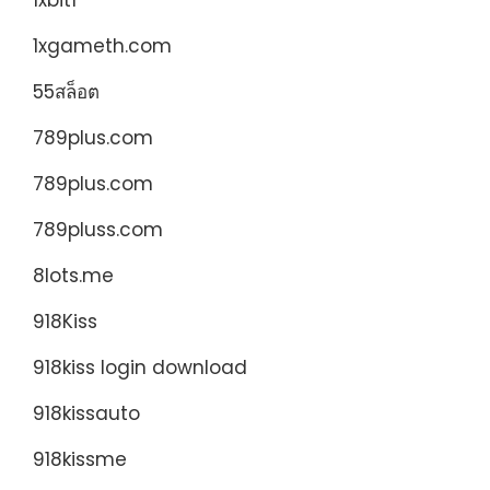
1xbit1
1xgameth.com
55สล็อต
789plus.com
789plus.com
789pluss.com
8lots.me
918Kiss
918kiss login download
918kissauto
918kissme