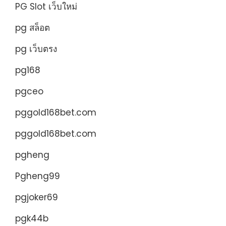
PG Slot เว็บใหม่
pg สล็อต
pg เว็บตรง
pg168
pgceo
pggold168bet.com
pggold168bet.com
pgheng
Pgheng99
pgjoker69
pgk44b