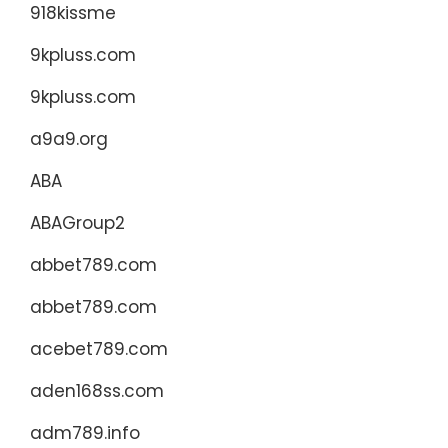
918kissme
9kpluss.com
9kpluss.com
a9a9.org
ABA
ABAGroup2
abbet789.com
abbet789.com
acebet789.com
aden168ss.com
adm789.info