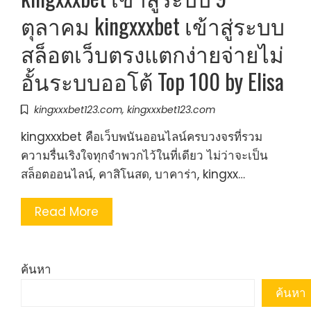
ตุลาคม kingxxxbet เข้าสู่ระบบ
สล็อตเว็บตรงแตกง่ายจ่ายไม่
อั้นระบบออโต้ Top 100 by Elisa
kingxxxbet123.com
,
kingxxxbet123.com
kingxxxbet คือเว็บพนันออนไลน์ครบวงจรที่รวม
ความรื่นเริงใจทุกจำพวกไว้ในที่เดียว ไม่ว่าจะเป็น
สล็อตออนไลน์, คาสิโนสด, บาคาร่า, kingxx…
Read More
ค้นหา
ค้นหา