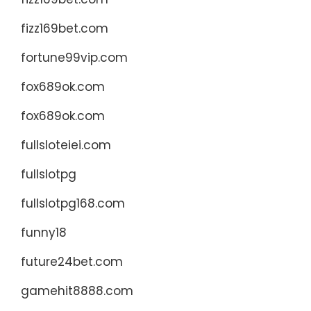
fizz169bet.com
fortune99vip.com
fox689ok.com
fox689ok.com
fullsloteiei.com
fullslotpg
fullslotpg168.com
funny18
future24bet.com
gamehit8888.com