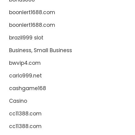
boonlert1688.com
boonlert1688.com
brazil999 slot
Business, Small Business
bwvip4.com
carlo999.net
cashgame168
Casino
cc11388.com
cc11388.com