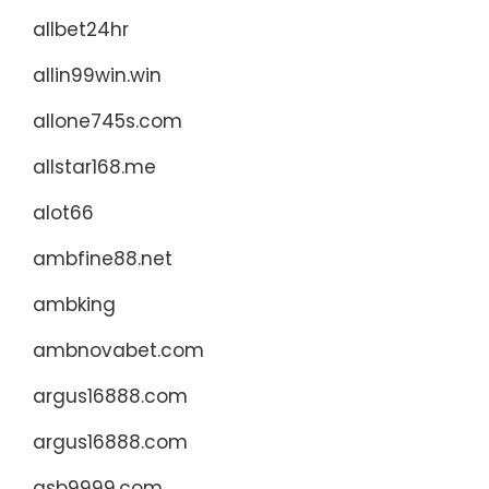
allbet24hr
allin99win.win
allone745s.com
allstar168.me
alot66
ambfine88.net
ambking
ambnovabet.com
argus16888.com
argus16888.com
asb9999.com