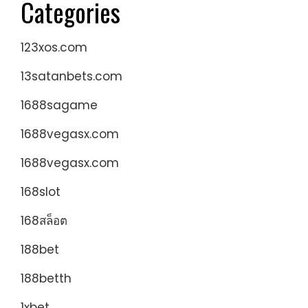
Categories
123xos.com
13satanbets.com
1688sagame
1688vegasx.com
1688vegasx.com
168slot
168สล็อต
188bet
188betth
1xbet