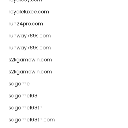
royaleluxee.com
run24pro.com
runway789s.com
runway789s.com
s2kgamewin.com
s2kgamewin.com
sagame
sagame168
sagame168th
sagame168th.com