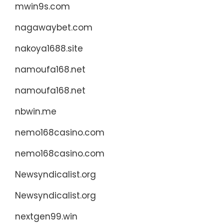
mwin9s.com
nagawaybet.com
nakoya1688.site
namoufa168.net
namoufa168.net
nbwin.me
nemo168casino.com
nemo168casino.com
Newsyndicalist.org
Newsyndicalist.org
nextgen99.win