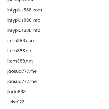
infyplus888.com
infyplus888.info
infyplus888.info
item388.com
item388.net
item388.net
jaosua777.me
jaosua777.me
jinda888
Joker123