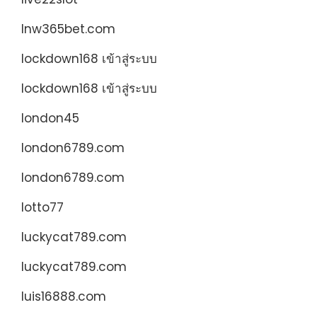
lnw365bet.com
lockdown168 เข้าสู่ระบบ
lockdown168 เข้าสู่ระบบ
london45
london6789.com
london6789.com
lotto77
luckycat789.com
luckycat789.com
luis16888.com