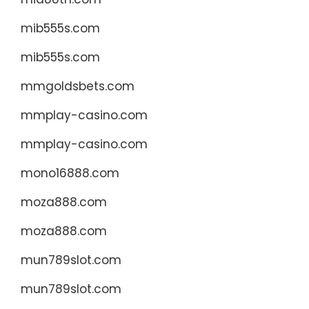
mib555s.com
mib555s.com
mmgoldsbets.com
mmplay-casino.com
mmplay-casino.com
mono16888.com
moza888.com
moza888.com
mun789slot.com
mun789slot.com