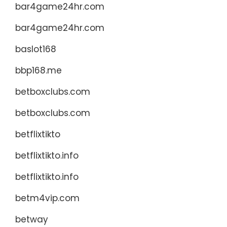
bar4game24hr.com
bar4game24hr.com
baslot168
bbp168.me
betboxclubs.com
betboxclubs.com
betflixtikto
betflixtikto.info
betflixtikto.info
betm4vip.com
betway