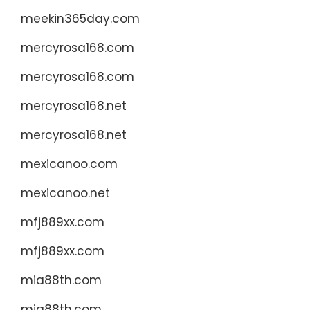
meekin365day.com
mercyrosa168.com
mercyrosa168.com
mercyrosa168.net
mercyrosa168.net
mexicanoo.com
mexicanoo.net
mfj889xx.com
mfj889xx.com
mia88th.com
mia88th.com