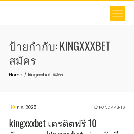
Skip
to
content
ป้ายกำกับ:
KINGXXXBET
สมัคร
Home
kingxxxbet สมัคร
10
ก.ค. 2025
NO COMMENTS
kingxxxbet เครดิตฟรี 10