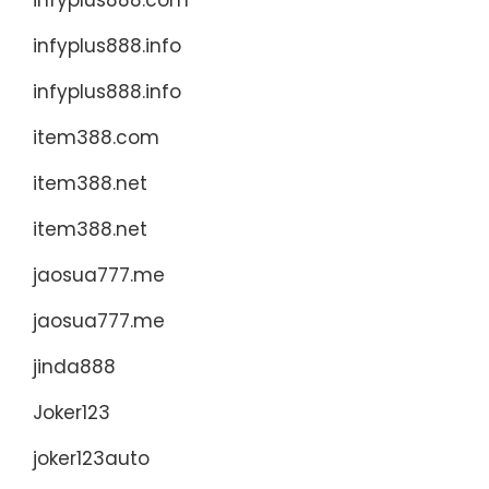
infyplus888.com
infyplus888.info
infyplus888.info
item388.com
item388.net
item388.net
jaosua777.me
jaosua777.me
jinda888
Joker123
joker123auto