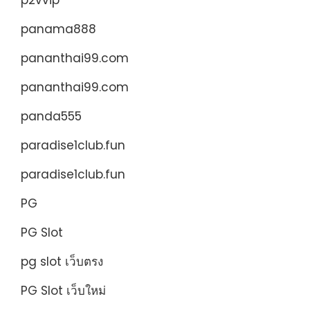
p2vvip
panama888
pananthai99.com
pananthai99.com
panda555
paradise1club.fun
paradise1club.fun
PG
PG Slot
pg slot เว็บตรง
PG Slot เว็บใหม่