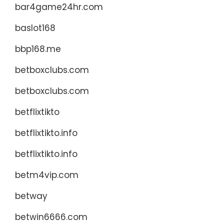
bar4game24hr.com
baslot168
bbp168.me
betboxclubs.com
betboxclubs.com
betflixtikto
betflixtikto.info
betflixtikto.info
betm4vip.com
betway
betwin6666.com