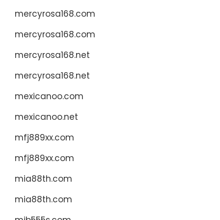
mercyrosa168.com
mercyrosa168.com
mercyrosa168.net
mercyrosa168.net
mexicanoo.com
mexicanoo.net
mfj889xx.com
mfj889xx.com
mia88th.com
mia88th.com