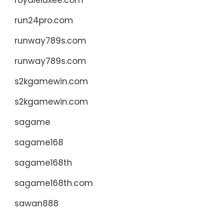
royaleluxee.com
run24pro.com
runway789s.com
runway789s.com
s2kgamewin.com
s2kgamewin.com
sagame
sagame168
sagame168th
sagame168th.com
sawan888