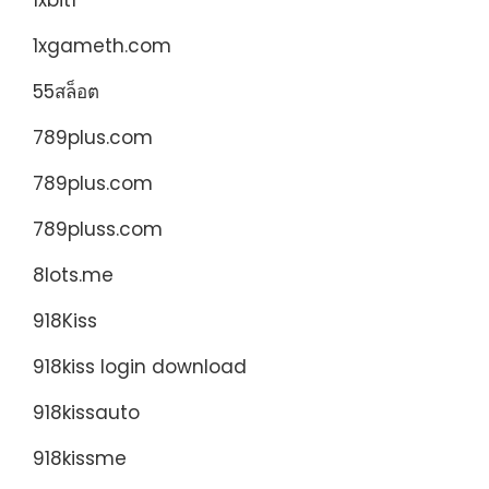
1xbit1
1xgameth.com
55สล็อต
789plus.com
789plus.com
789pluss.com
8lots.me
918Kiss
918kiss login download
918kissauto
918kissme