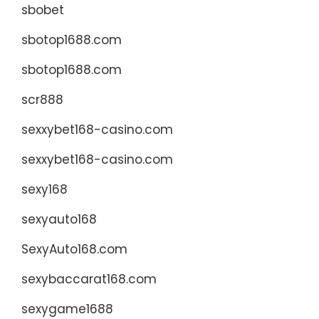
sbobet
sbotop1688.com
sbotop1688.com
scr888
sexxybet168-casino.com
sexxybet168-casino.com
sexy168
sexyauto168
SexyAuto168.com
sexybaccarat168.com
sexygame1688