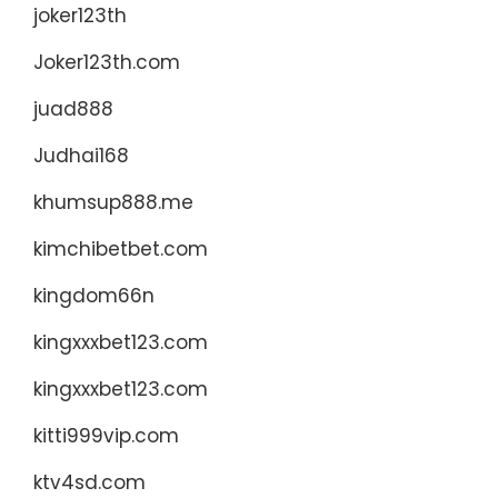
joker123th
Joker123th.com
juad888
Judhai168
khumsup888.me
kimchibetbet.com
kingdom66n
kingxxxbet123.com
kingxxxbet123.com
kitti999vip.com
ktv4sd.com