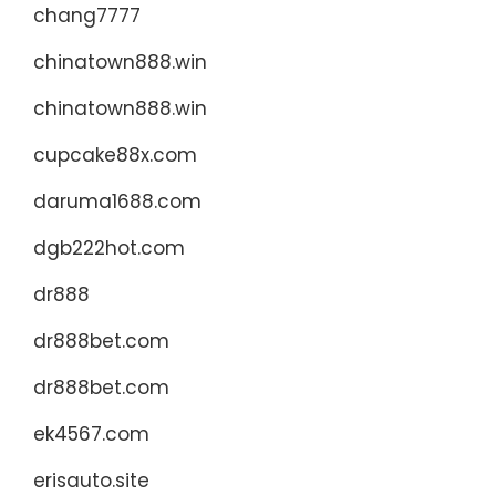
chang7777
chinatown888.win
chinatown888.win
cupcake88x.com
daruma1688.com
dgb222hot.com
dr888
dr888bet.com
dr888bet.com
ek4567.com
erisauto.site