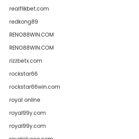
realflikbet.com
redkong89
RENO88WIN.COM
RENO88WIN.COM
rizzbetx.com
rockstar66
rockstar66win.com
royal online
royal99y.com
royal99y.com