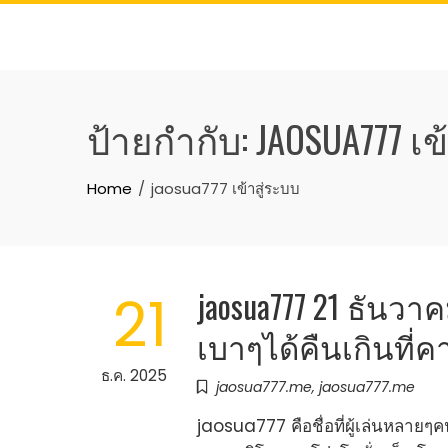
Skip
to
content
ป้ายกำกับ:
JAOSUA777 เข
Home
jaosua777 เข้าสู่ระบบ
jaosua777 21 ธันวา
21
เบาๆได้คืนเกินที่ค
ธ.ค. 2025
jaosua777.me
,
jaosua777.me
jaosua777 คือชื่อที่ผู้เล่นหลายๆคน