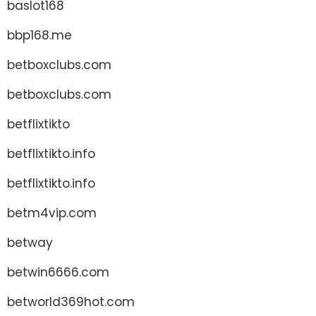
baslot168
bbp168.me
betboxclubs.com
betboxclubs.com
betflixtikto
betflixtikto.info
betflixtikto.info
betm4vip.com
betway
betwin6666.com
betworld369hot.com