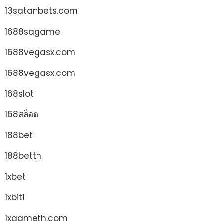
13satanbets.com
1688sagame
1688vegasx.com
1688vegasx.com
168slot
168สล็อต
188bet
188betth
1xbet
1xbit1
1xgameth.com