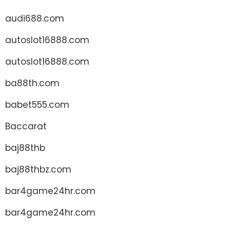
audi688.com
autoslot16888.com
autoslot16888.com
ba88th.com
babet555.com
Baccarat
baj88thb
baj88thbz.com
bar4game24hr.com
bar4game24hr.com