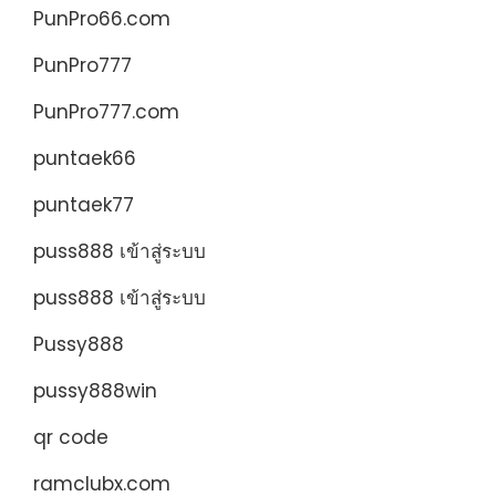
PunPro66.com
PunPro777
PunPro777.com
puntaek66
puntaek77
puss888 เข้าสู่ระบบ
puss888 เข้าสู่ระบบ
Pussy888
pussy888win
qr code
ramclubx.com