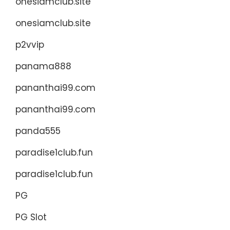
onesiamclub.site
onesiamclub.site
p2vvip
panama888
pananthai99.com
pananthai99.com
panda555
paradise1club.fun
paradise1club.fun
PG
PG Slot