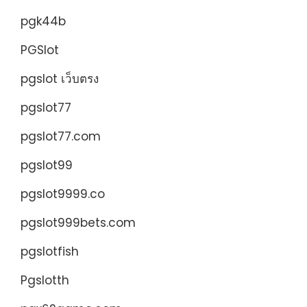
pgk44b
PGSlot
pgslot เว็บตรง
pgslot77
pgslot77.com
pgslot99
pgslot9999.co
pgslot999bets.com
pgslotfish
Pgslotth