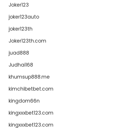
Joker123
joker123auto
joker123th
Joker123th.com
juad888
Judhai168
khumsup888.me
kimchibetbet.com
kingdom66n
kingxxxbet123.com
kingxxxbet123.com