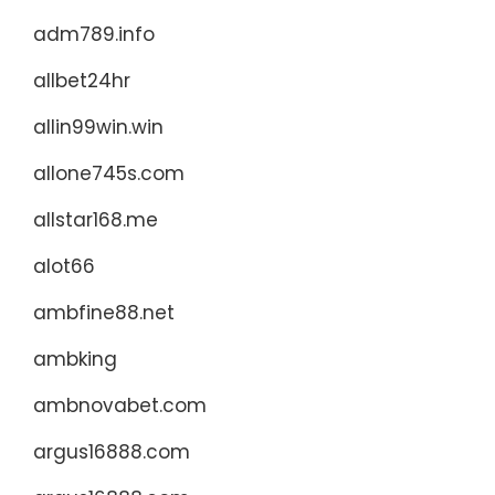
adm789.info
allbet24hr
allin99win.win
allone745s.com
allstar168.me
alot66
ambfine88.net
ambking
ambnovabet.com
argus16888.com