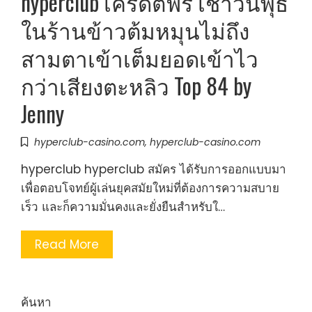
hyperclub เครดิตฟรี เช้าวันพุธ
ในร้านข้าวต้มหมุนไม่ถึง
สามตาเข้าเต็มยอดเข้าไว
กว่าเสียงตะหลิว Top 84 by
Jenny
hyperclub-casino.com
,
hyperclub-casino.com
hyperclub hyperclub สมัคร ได้รับการออกแบบมา
เพื่อตอบโจทย์ผู้เล่นยุคสมัยใหม่ที่ต้องการความสบาย
เร็ว และก็ความมั่นคงและยั่งยืนสำหรับใ…
Read More
ค้นหา