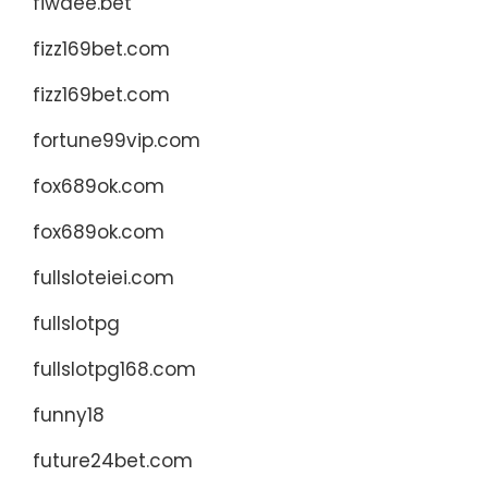
fiwdee.bet
fizz169bet.com
fizz169bet.com
fortune99vip.com
fox689ok.com
fox689ok.com
fullsloteiei.com
fullslotpg
fullslotpg168.com
funny18
future24bet.com