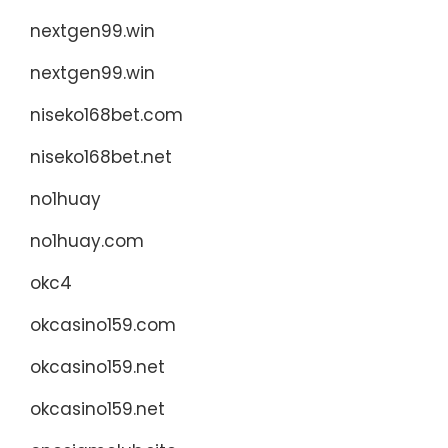
nextgen99.win
nextgen99.win
niseko168bet.com
niseko168bet.net
no1huay
no1huay.com
okc4
okcasino159.com
okcasino159.net
okcasino159.net