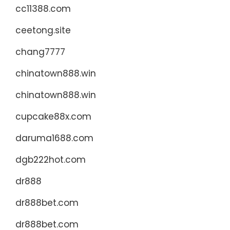
cc11388.com
ceetong.site
chang7777
chinatown888.win
chinatown888.win
cupcake88x.com
daruma1688.com
dgb222hot.com
dr888
dr888bet.com
dr888bet.com