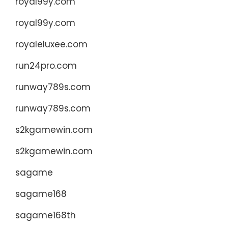
royal99y.com
royal99y.com
royaleluxee.com
run24pro.com
runway789s.com
runway789s.com
s2kgamewin.com
s2kgamewin.com
sagame
sagame168
sagame168th