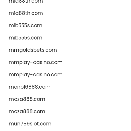
mia88th.com
mia88th.com
mib555s.com
mib555s.com
mmgoldsbets.com
mmplay-casino.com
mmplay-casino.com
mono16888.com
moza888.com
moza888.com
mun789slot.com