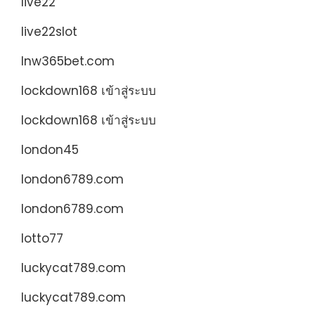
live22
live22slot
lnw365bet.com
lockdown168 เข้าสู่ระบบ
lockdown168 เข้าสู่ระบบ
london45
london6789.com
london6789.com
lotto77
luckycat789.com
luckycat789.com