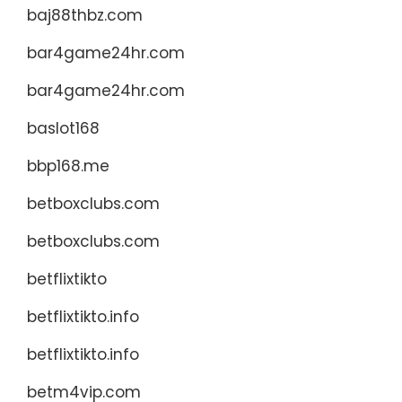
baj88thbz.com
bar4game24hr.com
bar4game24hr.com
baslot168
bbp168.me
betboxclubs.com
betboxclubs.com
betflixtikto
betflixtikto.info
betflixtikto.info
betm4vip.com