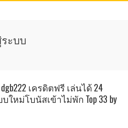
ู่ระบบ
dgb222 เครดิตฟรี เล่นได้ 24
ใหม่โบนัสเข้าไม่พัก Top 33 by