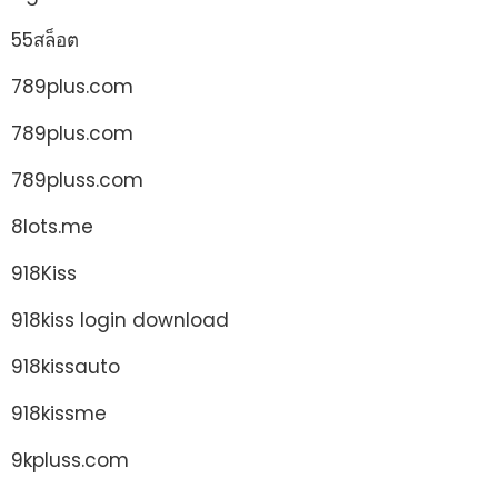
55สล็อต
789plus.com
789plus.com
789pluss.com
8lots.me
918Kiss
918kiss login download
918kissauto
918kissme
9kpluss.com