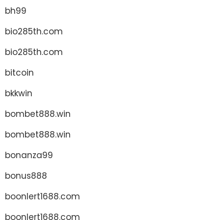
bh99
bio285th.com
bio285th.com
bitcoin
bkkwin
bombet888.win
bombet888.win
bonanza99
bonus888
boonlert1688.com
boonlert1688.com