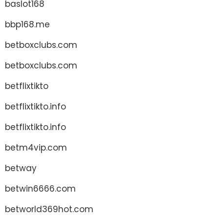
baslot168
bbp168.me
betboxclubs.com
betboxclubs.com
betflixtikto
betflixtikto.info
betflixtikto.info
betm4vip.com
betway
betwin6666.com
betworld369hot.com