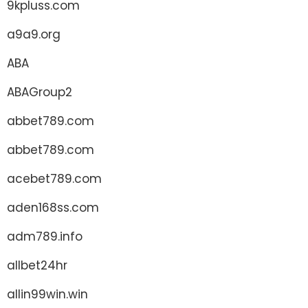
9kpluss.com
a9a9.org
ABA
ABAGroup2
abbet789.com
abbet789.com
acebet789.com
aden168ss.com
adm789.info
allbet24hr
allin99win.win