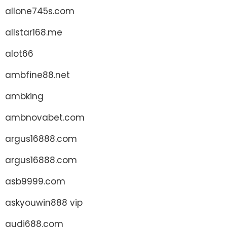
allone745s.com
allstar168.me
alot66
ambfine88.net
ambking
ambnovabet.com
argus16888.com
argus16888.com
asb9999.com
askyouwin888 vip
audi688.com