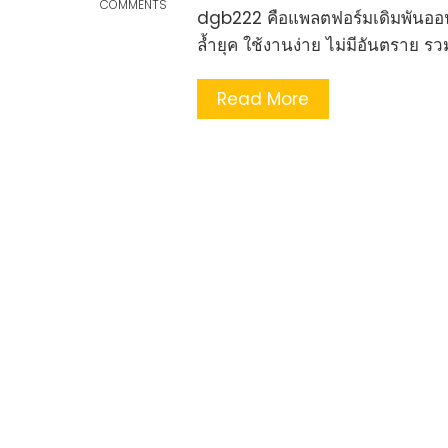
COMMENTS
dgb222 คือแพลตฟอร์มเดิมพันออนไล
ล้ำยุค ใช้งานง่าย ไม่มีอันตราย รวม
Read More