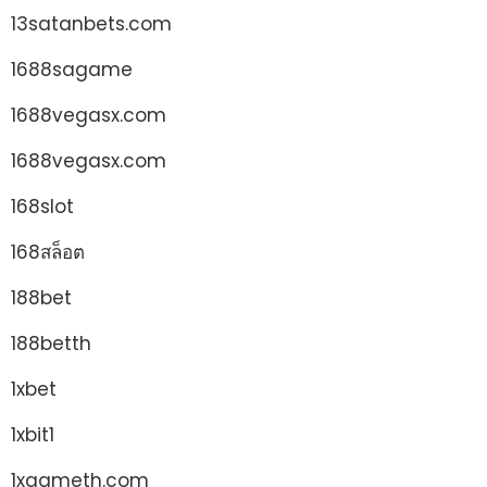
13satanbets.com
1688sagame
1688vegasx.com
1688vegasx.com
168slot
168สล็อต
188bet
188betth
1xbet
1xbit1
1xgameth.com