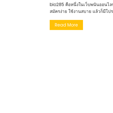
bio285 คือหนึ่งในเว็บพนันออนไลน์
สมัครง่าย ใช้งานสบาย แล้วก็มีโป
Read More