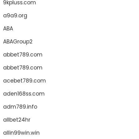
9kpluss.com
a9a9.org
ABA
ABAGroup2
abbet789.com
abbet789.com
acebet789.com
aden168ss.com
adm789.info
allbet24hr
allin99win.win