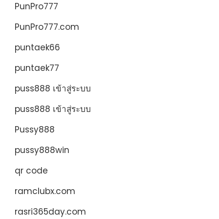
PunPro777
PunPro777.com
puntaek66
puntaek77
puss888 เข้าสู่ระบบ
puss888 เข้าสู่ระบบ
Pussy888
pussy888win
qr code
ramclubx.com
rasri365day.com