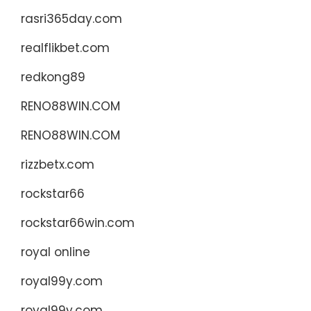
rasri365day.com
realflikbet.com
redkong89
RENO88WIN.COM
RENO88WIN.COM
rizzbetx.com
rockstar66
rockstar66win.com
royal online
royal99y.com
royal99y.com