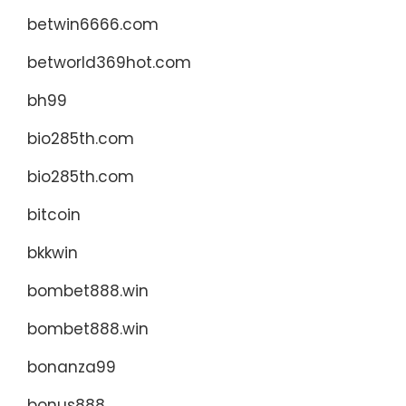
betwin6666.com
betworld369hot.com
bh99
bio285th.com
bio285th.com
bitcoin
bkkwin
bombet888.win
bombet888.win
bonanza99
bonus888