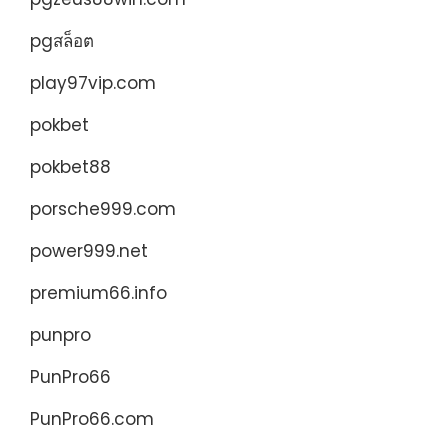
pgสล็อต
play97vip.com
pokbet
pokbet88
porsche999.com
power999.net
premium66.info
punpro
PunPro66
PunPro66.com