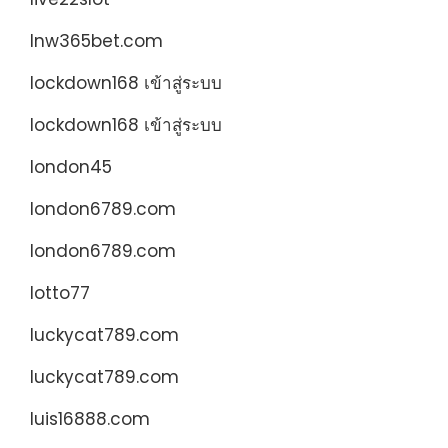
lnw365bet.com
lockdown168 เข้าสู่ระบบ
lockdown168 เข้าสู่ระบบ
london45
london6789.com
london6789.com
lotto77
luckycat789.com
luckycat789.com
luis16888.com