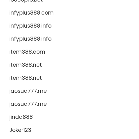
infyplus888.com
infyplus888.info
infyplus888.info
item388.com
item388.net
item388.net
jaosua777.me
jaosua777.me
jinda888
Joker123