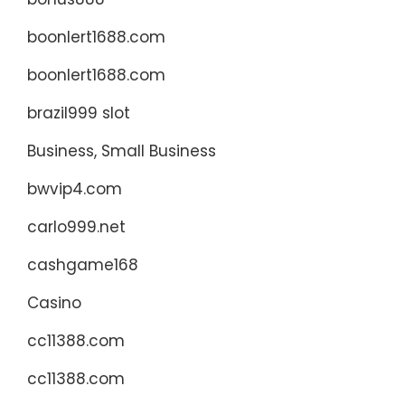
boonlert1688.com
boonlert1688.com
brazil999 slot
Business, Small Business
bwvip4.com
carlo999.net
cashgame168
Casino
cc11388.com
cc11388.com