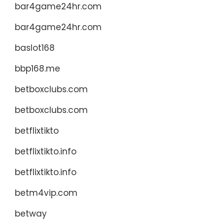
bar4game24hr.com
bar4game24hr.com
baslot168
bbp168.me
betboxclubs.com
betboxclubs.com
betflixtikto
betflixtikto.info
betflixtikto.info
betm4vip.com
betway