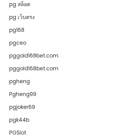
pg สล็อต
pg เว็บตรง
pg168
pgceo
pggold168bet.com
pggold168bet.com
pgheng
Pgheng99
pgjoker69
pgk44b
PGSlot