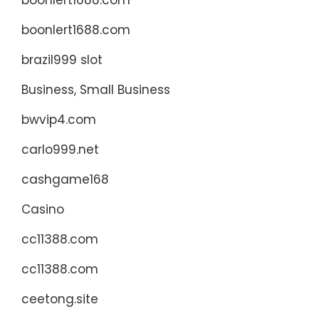
boonlert1688.com
boonlert1688.com
brazil999 slot
Business, Small Business
bwvip4.com
carlo999.net
cashgame168
Casino
cc11388.com
cc11388.com
ceetong.site