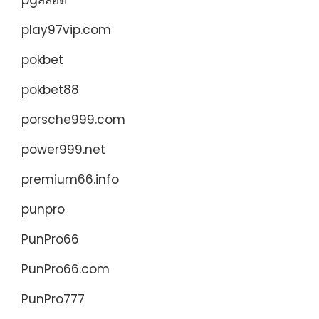
pgสล็อต
play97vip.com
pokbet
pokbet88
porsche999.com
power999.net
premium66.info
punpro
PunPro66
PunPro66.com
PunPro777