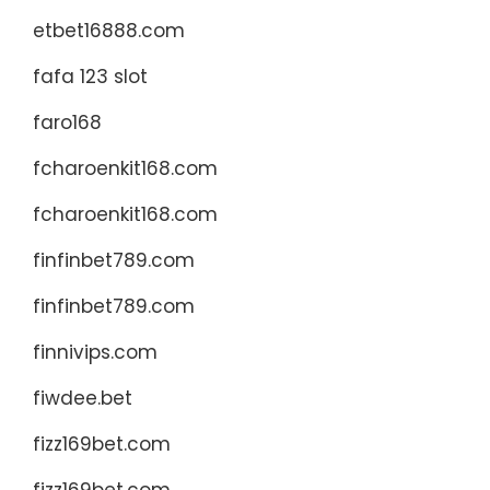
etbet16888.com
fafa 123 slot
faro168
fcharoenkit168.com
fcharoenkit168.com
finfinbet789.com
finfinbet789.com
finnivips.com
fiwdee.bet
fizz169bet.com