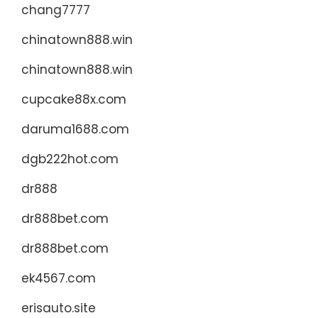
chang7777
chinatown888.win
chinatown888.win
cupcake88x.com
daruma1688.com
dgb222hot.com
dr888
dr888bet.com
dr888bet.com
ek4567.com
erisauto.site