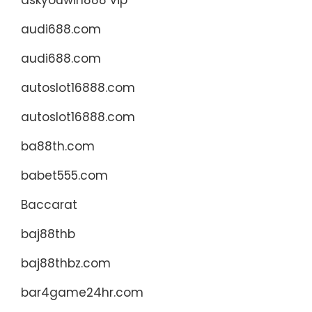
askyouwin888 vip
audi688.com
audi688.com
autoslot16888.com
autoslot16888.com
ba88th.com
babet555.com
Baccarat
baj88thb
baj88thbz.com
bar4game24hr.com