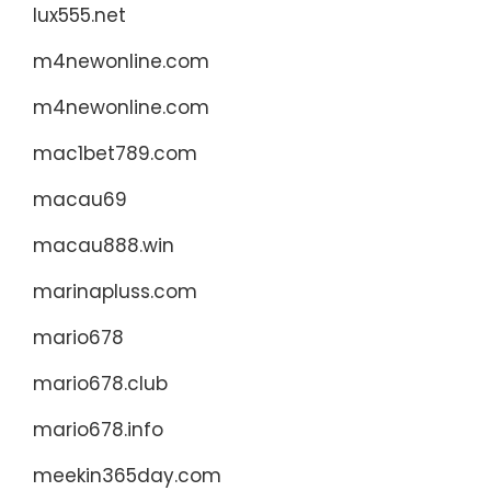
lux555.net
m4newonline.com
m4newonline.com
mac1bet789.com
macau69
macau888.win
marinapluss.com
mario678
mario678.club
mario678.info
meekin365day.com