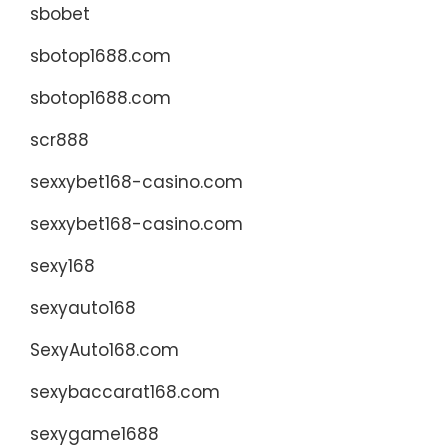
sbobet
sbotop1688.com
sbotop1688.com
scr888
sexxybet168-casino.com
sexxybet168-casino.com
sexy168
sexyauto168
SexyAuto168.com
sexybaccarat168.com
sexygame1688