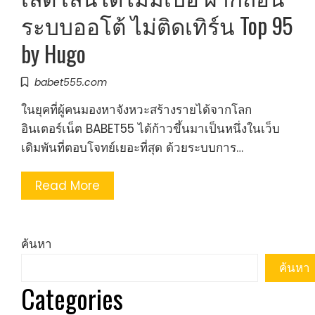
ระบบออโต้ ไม่ติดเทิร์น Top 95
by Hugo
babet555.com
ในยุคที่ผู้คนมองหาจังหวะสร้างรายได้จากโลก
อินเตอร์เน็ต BABET55 ได้ก้าวขึ้นมาเป็นหนึ่งในเว็บ
เดิมพันที่ตอบโจทย์เยอะที่สุด ด้วยระบบการ…
Read More
ค้นหา
ค้นหา
Categories