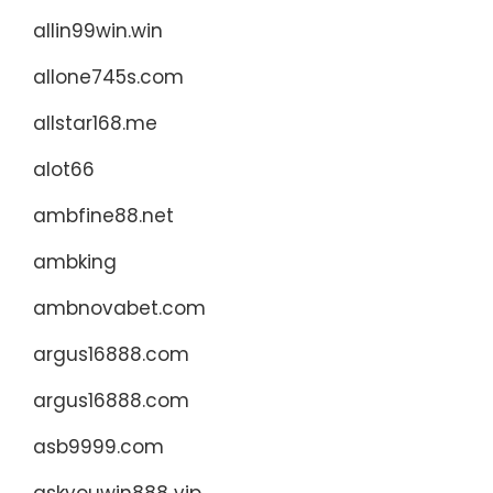
allin99win.win
allone745s.com
allstar168.me
alot66
ambfine88.net
ambking
ambnovabet.com
argus16888.com
argus16888.com
asb9999.com