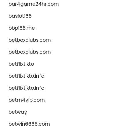
bar4game24hr.com
baslot168
bbp168.me
betboxclubs.com
betboxclubs.com
betflixtikto
betflixtikto.info
betflixtikto.info
betm4vip.com
betway
betwin6666.com