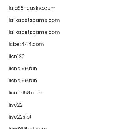
lala55-casino.com
lalikabetsgame.com
lalikabetsgame.com
lcbet444.com
lion123
lionel99.fun
lionel99.fun
lionth168.com
live22
live22slot