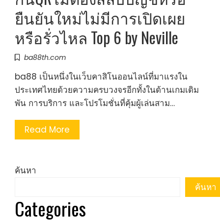
ยืนยันใหม่ไม่มีการเปิดเผย
หรือรั่วไหล Top 6 by Neville
ba88th.com
ba88 เป็นหนึ่งในเว็บคาสิโนออนไลน์ที่มาแรงใน
ประเทศไทยด้วยความครบวงจรอีกทั้งในด้านเกมเดิม
พัน การบริการ และโปรโมชั่นที่คุ้มผู้เล่นสาม…
Read More
ค้นหา
ค้นหา
Categories