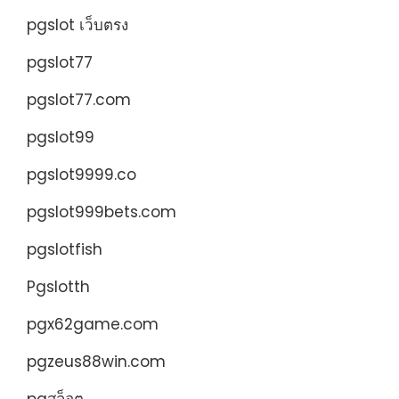
pgslot เว็บตรง
pgslot77
pgslot77.com
pgslot99
pgslot9999.co
pgslot999bets.com
pgslotfish
Pgslotth
pgx62game.com
pgzeus88win.com