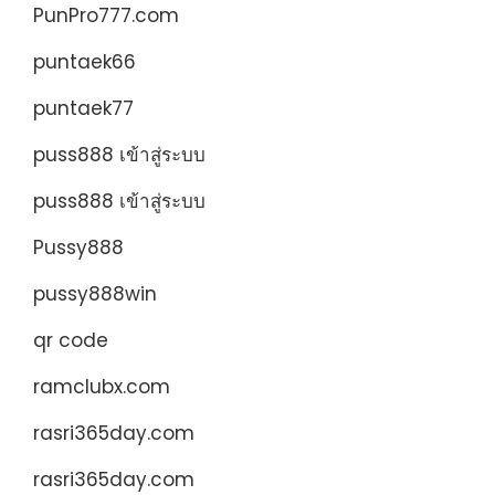
PunPro777.com
puntaek66
puntaek77
puss888 เข้าสู่ระบบ
puss888 เข้าสู่ระบบ
Pussy888
pussy888win
qr code
ramclubx.com
rasri365day.com
rasri365day.com