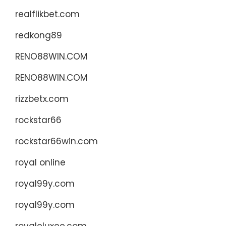
realflikbet.com
redkong89
RENO88WIN.COM
RENO88WIN.COM
rizzbetx.com
rockstar66
rockstar66win.com
royal online
royal99y.com
royal99y.com