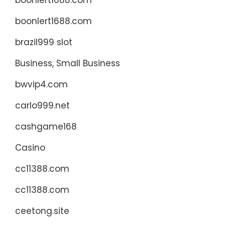
boonlert1688.com
boonlert1688.com
brazil999 slot
Business, Small Business
bwvip4.com
carlo999.net
cashgame168
Casino
cc11388.com
cc11388.com
ceetong.site