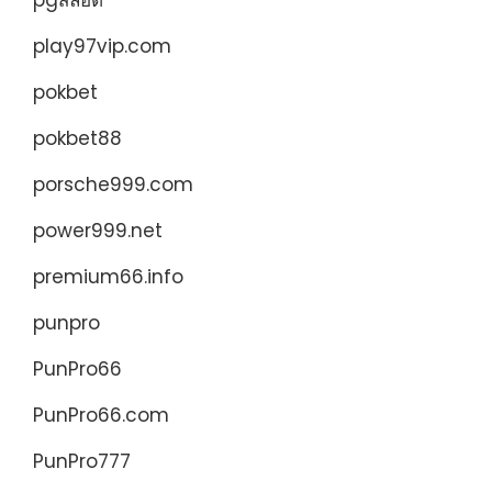
pgสล็อต
play97vip.com
pokbet
pokbet88
porsche999.com
power999.net
premium66.info
punpro
PunPro66
PunPro66.com
PunPro777