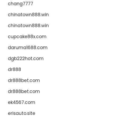
chang7777
chinatown888.win
chinatown888.win
cupcake88x.com
daruma1688.com
dgb222hot.com
dr888
dr888bet.com
dr888bet.com
ek4567.com
erisauto.site