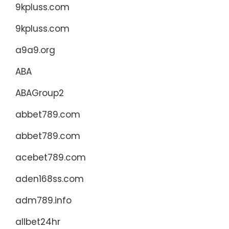
9kpluss.com
9kpluss.com
a9a9.org
ABA
ABAGroup2
abbet789.com
abbet789.com
acebet789.com
aden168ss.com
adm789.info
allbet24hr