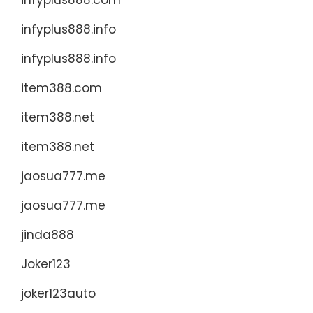
infyplus888.com
infyplus888.info
infyplus888.info
item388.com
item388.net
item388.net
jaosua777.me
jaosua777.me
jinda888
Joker123
joker123auto