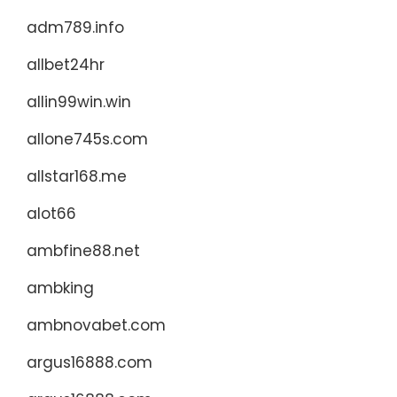
adm789.info
allbet24hr
allin99win.win
allone745s.com
allstar168.me
alot66
ambfine88.net
ambking
ambnovabet.com
argus16888.com