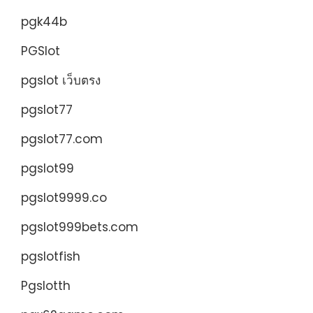
pgk44b
PGSlot
pgslot เว็บตรง
pgslot77
pgslot77.com
pgslot99
pgslot9999.co
pgslot999bets.com
pgslotfish
Pgslotth