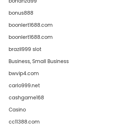
bonanza99
bonus888
boonlert1688.com
boonlert1688.com
brazil999 slot
Business, Small Business
bwvip4.com
carlo999.net
cashgame168
Casino
cc11388.com