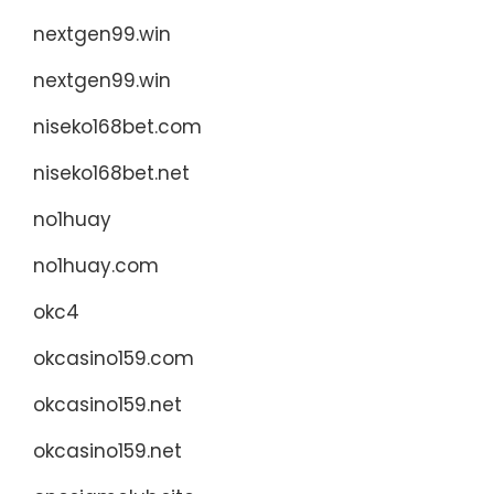
nextgen99.win
nextgen99.win
niseko168bet.com
niseko168bet.net
no1huay
no1huay.com
okc4
okcasino159.com
okcasino159.net
okcasino159.net