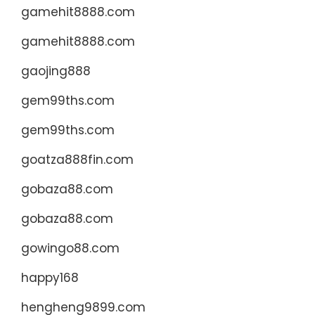
gamehit8888.com
gamehit8888.com
gaojing888
gem99ths.com
gem99ths.com
goatza888fin.com
gobaza88.com
gobaza88.com
gowingo88.com
happy168
hengheng9899.com