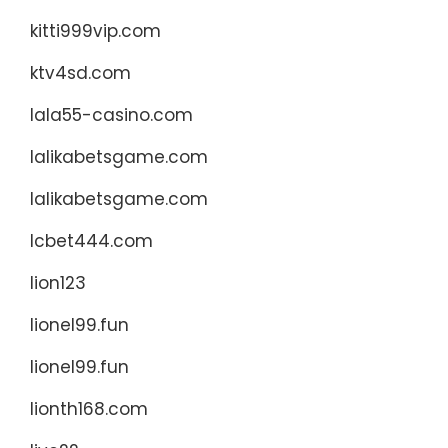
kitti999vip.com
ktv4sd.com
lala55-casino.com
lalikabetsgame.com
lalikabetsgame.com
lcbet444.com
lion123
lionel99.fun
lionel99.fun
lionth168.com