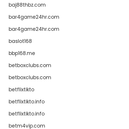
baj88thbz.com
bar4game24hr.com
bar4game24hr.com
baslot168
bbp168.me
betboxclubs.com
betboxclubs.com
betflixtikto
betflixtikto.info
betflixtikto.info
betm4vip.com