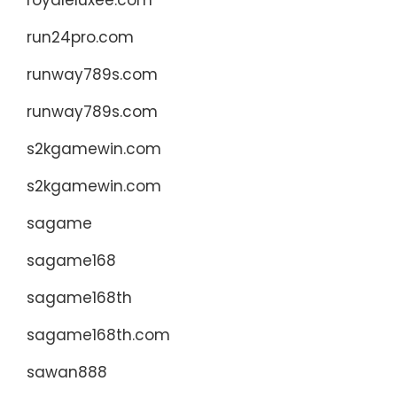
royaleluxee.com
run24pro.com
runway789s.com
runway789s.com
s2kgamewin.com
s2kgamewin.com
sagame
sagame168
sagame168th
sagame168th.com
sawan888