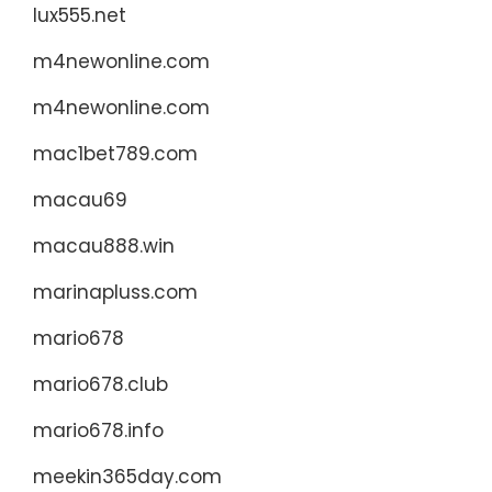
lux555.net
m4newonline.com
m4newonline.com
mac1bet789.com
macau69
macau888.win
marinapluss.com
mario678
mario678.club
mario678.info
meekin365day.com