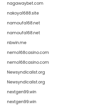
nagawaybet.com
nakoya1688.site
namoufa168.net
namoufa168.net
nbwin.me
nemo168casino.com
nemo168casino.com
Newsyndicalist.org
Newsyndicalist.org
nextgen99.win
nextgen99.win