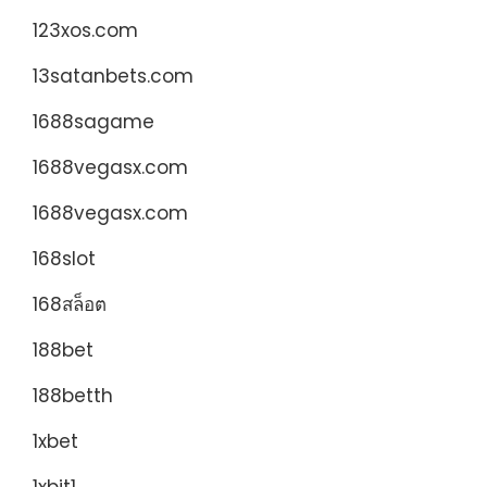
123xos.com
13satanbets.com
1688sagame
1688vegasx.com
1688vegasx.com
168slot
168สล็อต
188bet
188betth
1xbet