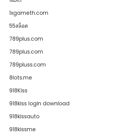
1xbit1
1xgameth.com
55สล็อต
789plus.com
789plus.com
789pluss.com
8lots.me
918Kiss
918kiss login download
918kissauto
918kissme