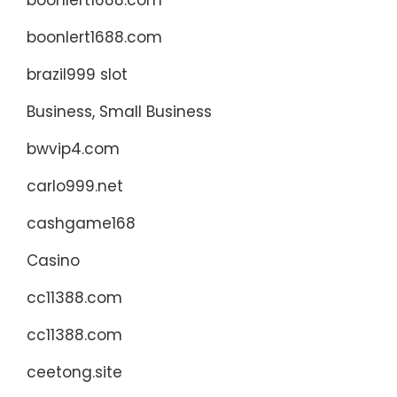
boonlert1688.com
boonlert1688.com
brazil999 slot
Business, Small Business
bwvip4.com
carlo999.net
cashgame168
Casino
cc11388.com
cc11388.com
ceetong.site