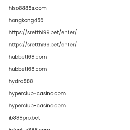
hiso8888s.com
hongkong456
https://sretthi99.bet/enter/
https://sretthi99.bet/enter/
hubbet168.com
hubbet168.com
hydra888
hyperclub-casino.com
hyperclub-casino.com
ib888pro.bet