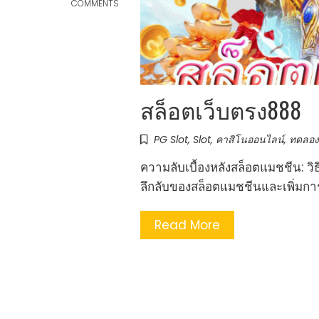
COMMENTS
สล็อตเว็บตรง888
PG Slot
,
Slot
,
คาสิโนออนไลน์
,
ทดลอง
ความลับเบื้องหลังสล็อตแมชชีน: 
ลึกลับของสล็อตแมชชีนและเพิ่ม
Read More