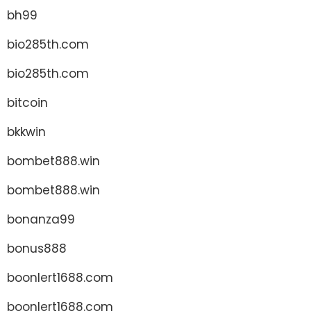
bh99
bio285th.com
bio285th.com
bitcoin
bkkwin
bombet888.win
bombet888.win
bonanza99
bonus888
boonlert1688.com
boonlert1688.com