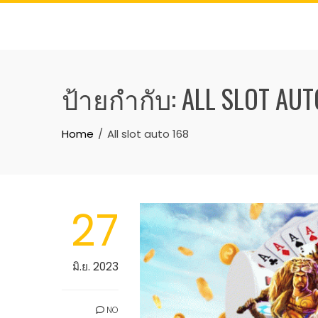
Skip
to
content
ป้ายกำกับ:
ALL SLOT AUT
Home
All slot auto 168
27
มิ.ย. 2023
NO