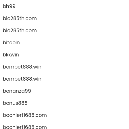
bh99
bio285th.com
bio285th.com
bitcoin
bkkwin
bombet888.win
bombet888.win
bonanza99
bonus888
boonlert1688.com
boonlert1688.com