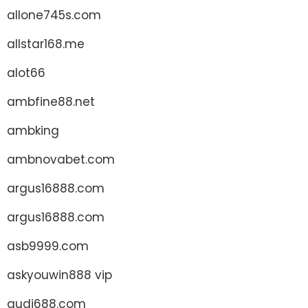
allone745s.com
allstar168.me
alot66
ambfine88.net
ambking
ambnovabet.com
argus16888.com
argus16888.com
asb9999.com
askyouwin888 vip
audi688.com