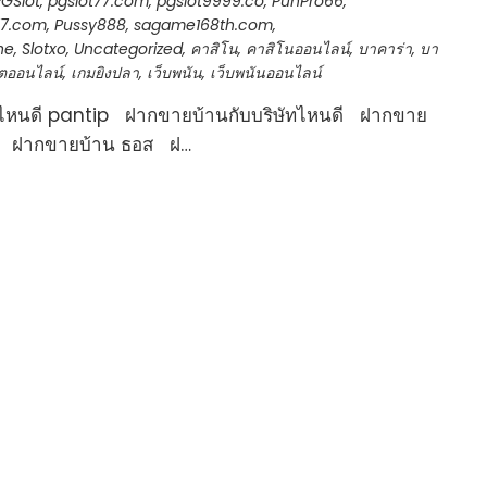
PGSlot
,
pgslot77.com
,
pgslot9999.co
,
PunPro66
,
77.com
,
Pussy888
,
sagame168th.com
,
ne
,
Slotxo
,
Uncategorized
,
คาสิโน
,
คาสิโนออนไลน์
,
บาคาร่า
,
บา
ตออนไลน์
,
เกมยิงปลา
,
เว็บพนัน
,
เว็บพนันออนไลน์
ไหนดี pantip ฝากขายบ้านกับบริษัทไหนดี ฝากขาย
น ฝากขายบ้าน ธอส ฝ…