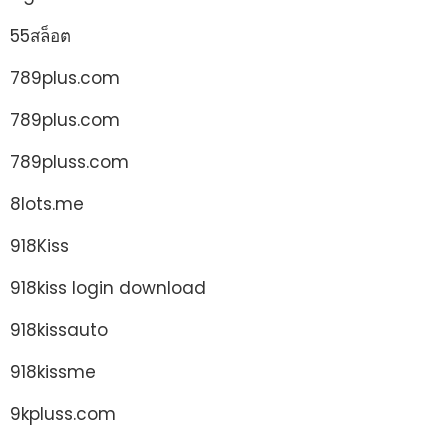
55สล็อต
789plus.com
789plus.com
789pluss.com
8lots.me
918Kiss
918kiss login download
918kissauto
918kissme
9kpluss.com