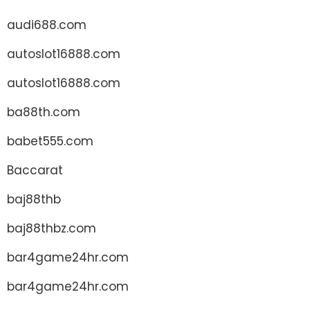
audi688.com
autoslot16888.com
autoslot16888.com
ba88th.com
babet555.com
Baccarat
baj88thb
baj88thbz.com
bar4game24hr.com
bar4game24hr.com