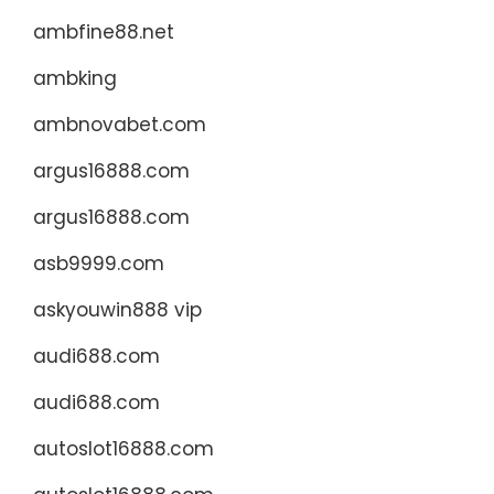
ambfine88.net
ambking
ambnovabet.com
argus16888.com
argus16888.com
asb9999.com
askyouwin888 vip
audi688.com
audi688.com
autoslot16888.com