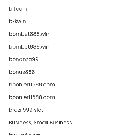
bitcoin
bkkwin
bombet888.win
bombet888.win
bonanza99
bonus888
boonlert1688.com
boonlert1688.com
brazil999 slot
Business, Small Business