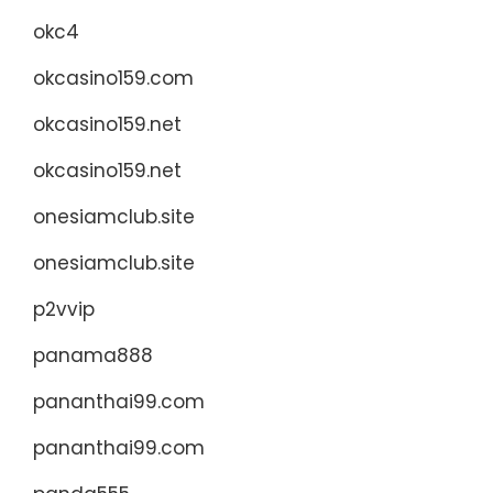
okc4
okcasino159.com
okcasino159.net
okcasino159.net
onesiamclub.site
onesiamclub.site
p2vvip
panama888
pananthai99.com
pananthai99.com