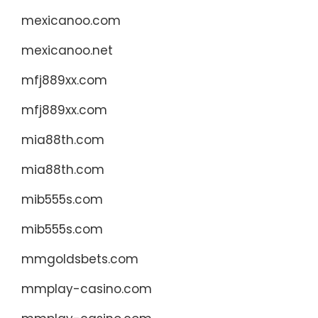
mexicanoo.com
mexicanoo.net
mfj889xx.com
mfj889xx.com
mia88th.com
mia88th.com
mib555s.com
mib555s.com
mmgoldsbets.com
mmplay-casino.com