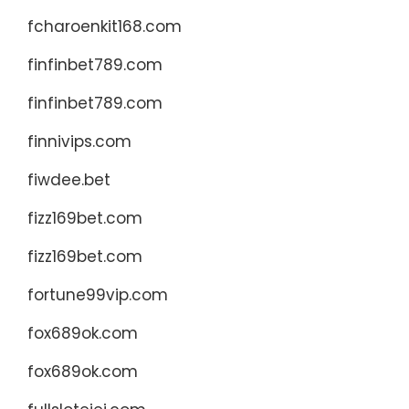
fcharoenkit168.com
finfinbet789.com
finfinbet789.com
finnivips.com
fiwdee.bet
fizz169bet.com
fizz169bet.com
fortune99vip.com
fox689ok.com
fox689ok.com