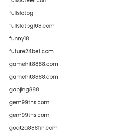
fullsloteiei.com
fullslotpg
fullslotpg168.com
funny18
future24bet.com
gamehit8888.com
gamehit8888.com
gaojing888
gem99ths.com
gem99ths.com
goatza888fin.com