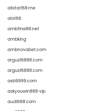
allstar168.me
alot66
ambfine88.net
ambking
ambnovabet.com
argus16888.com
argus16888.com
asb9999.com
askyouwin888 vip
audi688.com