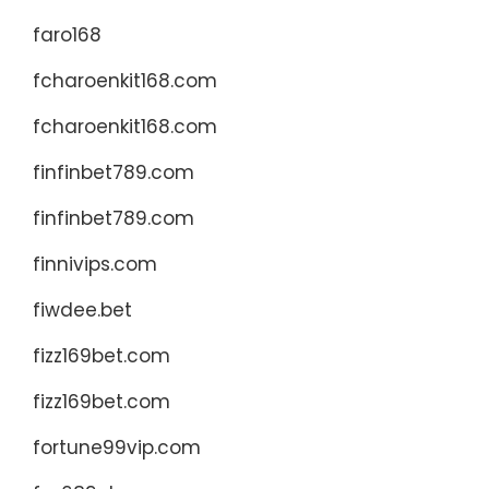
faro168
fcharoenkit168.com
fcharoenkit168.com
finfinbet789.com
finfinbet789.com
finnivips.com
fiwdee.bet
fizz169bet.com
fizz169bet.com
fortune99vip.com