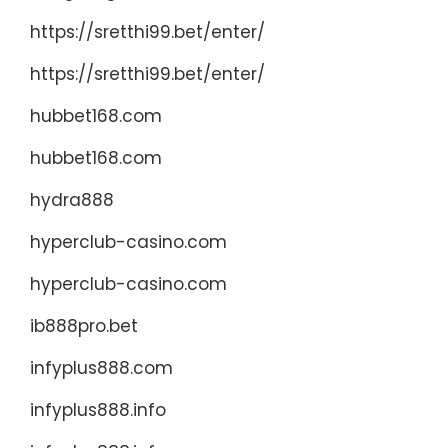
https://sretthi99.bet/enter/
https://sretthi99.bet/enter/
hubbet168.com
hubbet168.com
hydra888
hyperclub-casino.com
hyperclub-casino.com
ib888pro.bet
infyplus888.com
infyplus888.info