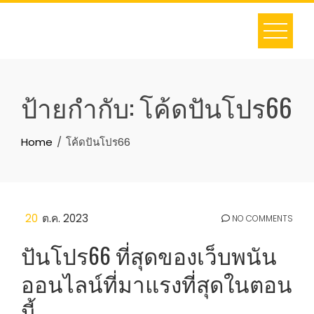
Skip
to
content
ป้ายกำกับ:
โค้ดปันโปร66
Home
โค้ดปันโปร66
20
ต.ค. 2023
NO COMMENTS
ปันโปร66 ที่สุดของเว็บพนัน
ออนไลน์ที่มาแรงที่สุดในตอน
นี้