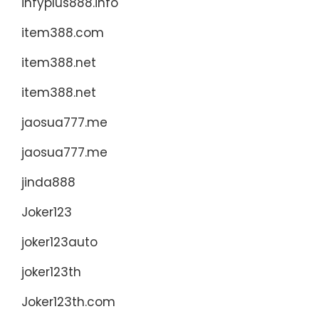
infyplus888.info
item388.com
item388.net
item388.net
jaosua777.me
jaosua777.me
jinda888
Joker123
joker123auto
joker123th
Joker123th.com