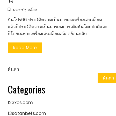
บาคาร่า
,
สล็อต
ปันโปร66 ประวัติความเป็นมาของเครื่องเล่นสล็อต
แล้วก็ประวัติความเป็นมาของการเดิมพันโดยปกติและ
ก็โดยเฉพาะเครื่องเล่นสล็อตสล็อตย้อนกลับ…
Read More
ค้นหา
ค้นหา
Categories
123xos.com
13satanbets.com