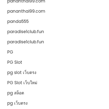
pananthai99.com
pananthai99.com
panda555
paradise1club.fun
paradise1club.fun
PG
PG Slot
pg slot เว็บตรง
PG Slot เว็บใหม่
pg สล็อต
pg เว็บตรง