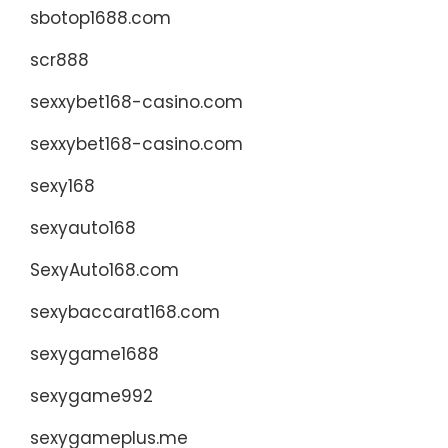
sbotop1688.com
scr888
sexxybet168-casino.com
sexxybet168-casino.com
sexy168
sexyauto168
SexyAuto168.com
sexybaccarat168.com
sexygame1688
sexygame992
sexygameplus.me