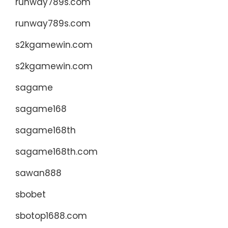
runway789s.com
runway789s.com
s2kgamewin.com
s2kgamewin.com
sagame
sagame168
sagame168th
sagame168th.com
sawan888
sbobet
sbotop1688.com