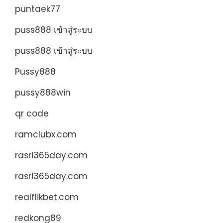
puntaek77
puss888 เข้าสู่ระบบ
puss888 เข้าสู่ระบบ
Pussy888
pussy888win
qr code
ramclubx.com
rasri365day.com
rasri365day.com
realflikbet.com
redkong89