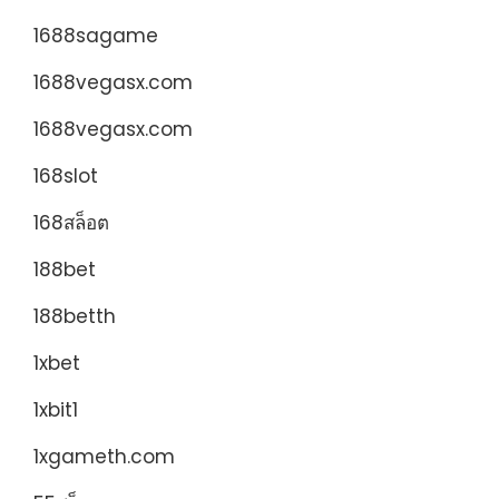
1688sagame
1688vegasx.com
1688vegasx.com
168slot
168สล็อต
188bet
188betth
1xbet
1xbit1
1xgameth.com