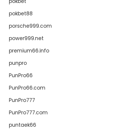
pokbet
pokbet88
porsche999.com
power999.net
premium66.info
punpro
PunPro66
PunPro66.com
PunPro777
PunPro777.com
puntaek66