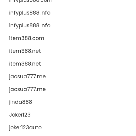
infyplus888.com
infyplus888.info
infyplus888.info
item388.com
item388.net
item388.net
jaosua777.me
jaosua777.me
jinda888
Joker123
joker123auto