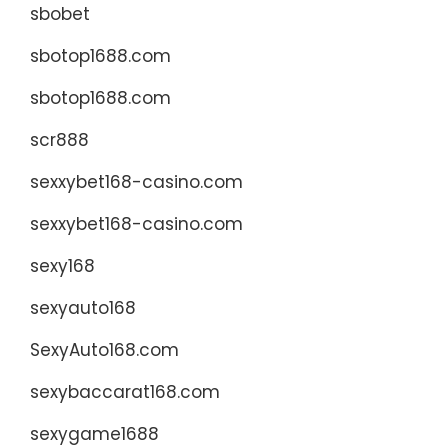
sbobet
sbotop1688.com
sbotop1688.com
scr888
sexxybet168-casino.com
sexxybet168-casino.com
sexy168
sexyauto168
SexyAuto168.com
sexybaccarat168.com
sexygame1688