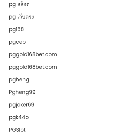
pg สล็อต
pg เว็บตรง
pg168
pgceo
pggold168bet.com
pggold168bet.com
pgheng
Pgheng99
pgjoker69
pgk44b
PGSlot