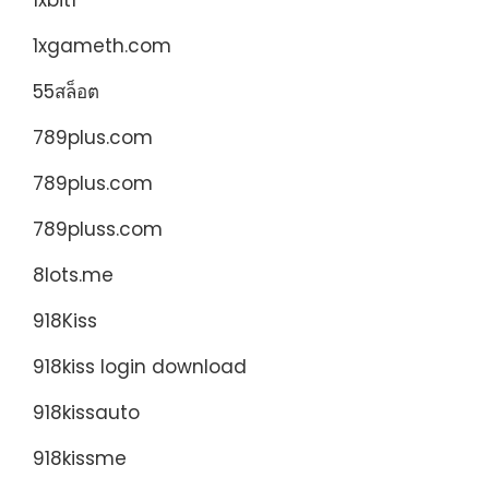
1xbit1
1xgameth.com
55สล็อต
789plus.com
789plus.com
789pluss.com
8lots.me
918Kiss
918kiss login download
918kissauto
918kissme