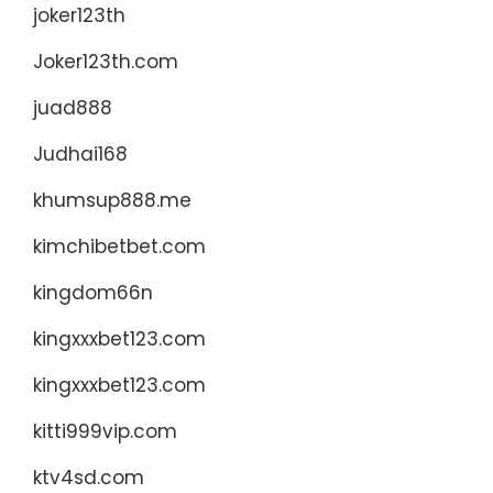
joker123th
Joker123th.com
juad888
Judhai168
khumsup888.me
kimchibetbet.com
kingdom66n
kingxxxbet123.com
kingxxxbet123.com
kitti999vip.com
ktv4sd.com