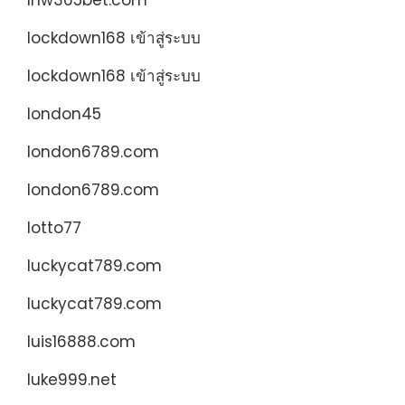
lnw365bet.com
lockdown168 เข้าสู่ระบบ
lockdown168 เข้าสู่ระบบ
london45
london6789.com
london6789.com
lotto77
luckycat789.com
luckycat789.com
luis16888.com
luke999.net