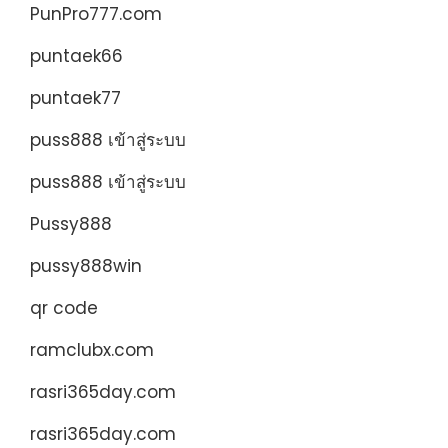
PunPro777.com
puntaek66
puntaek77
puss888 เข้าสู่ระบบ
puss888 เข้าสู่ระบบ
Pussy888
pussy888win
qr code
ramclubx.com
rasri365day.com
rasri365day.com