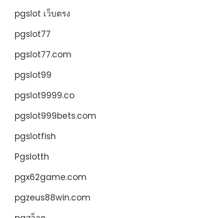
pgslot เว็บตรง
pgslot77
pgslot77.com
pgslot99
pgslot9999.co
pgslot999bets.com
pgslotfish
Pgslotth
pgx62game.com
pgzeus88win.com