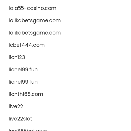
lala55-casino.com
lalikabetsgame.com
lalikabetsgame.com
lcbet444.com
lion123
lionel99.fun
lionel99.fun
lionth168.com
live22
live22slot