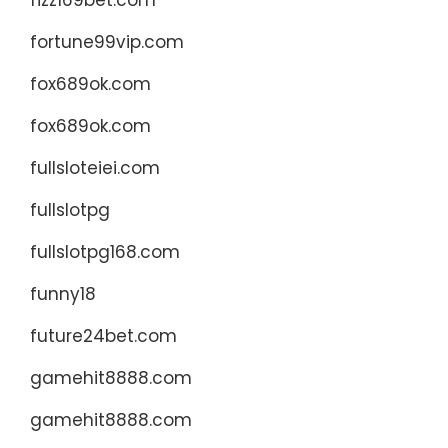
fizz169bet.com
fortune99vip.com
fox689ok.com
fox689ok.com
fullsloteiei.com
fullslotpg
fullslotpg168.com
funny18
future24bet.com
gamehit8888.com
gamehit8888.com