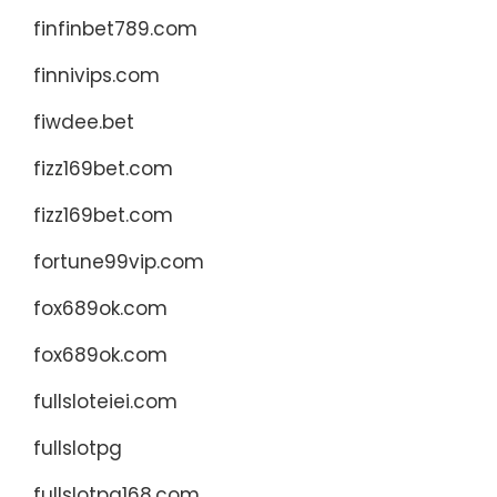
finfinbet789.com
finnivips.com
fiwdee.bet
fizz169bet.com
fizz169bet.com
fortune99vip.com
fox689ok.com
fox689ok.com
fullsloteiei.com
fullslotpg
fullslotpg168.com