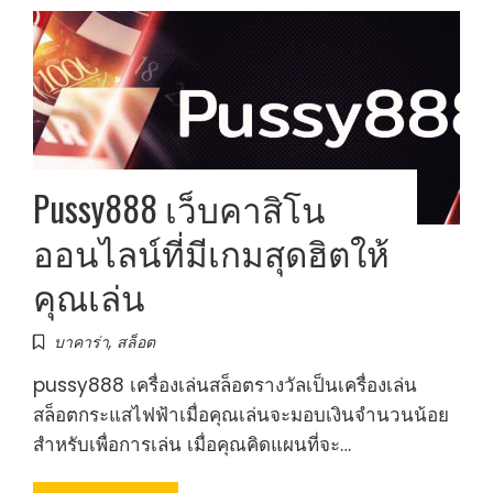
Pussy888 เว็บคาสิโน
ออนไลน์ที่มีเกมสุดฮิตให้
คุณเล่น
บาคาร่า
,
สล็อต
pussy888 เครื่องเล่นสล็อตรางวัลเป็นเครื่องเล่น
สล็อตกระแสไฟฟ้าเมื่อคุณเล่นจะมอบเงินจํานวนน้อย
สำหรับเพื่อการเล่น เมื่อคุณคิดแผนที่จะ…