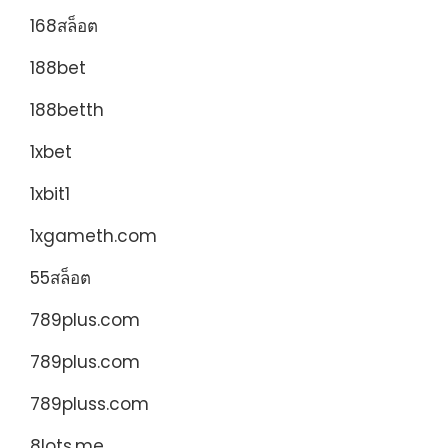
168สล็อต
188bet
188betth
1xbet
1xbit1
1xgameth.com
55สล็อต
789plus.com
789plus.com
789pluss.com
8lots.me