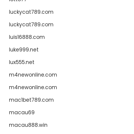
luckycat789.com
luckycat789.com
luis16888.com
luke999.net
lux555.net
m4newonline.com
m4newonline.com
mac1bet789.com
macau69
macau888.win