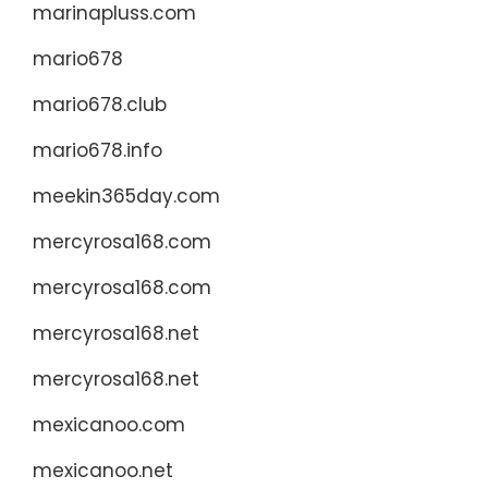
marinapluss.com
mario678
mario678.club
mario678.info
meekin365day.com
mercyrosa168.com
mercyrosa168.com
mercyrosa168.net
mercyrosa168.net
mexicanoo.com
mexicanoo.net