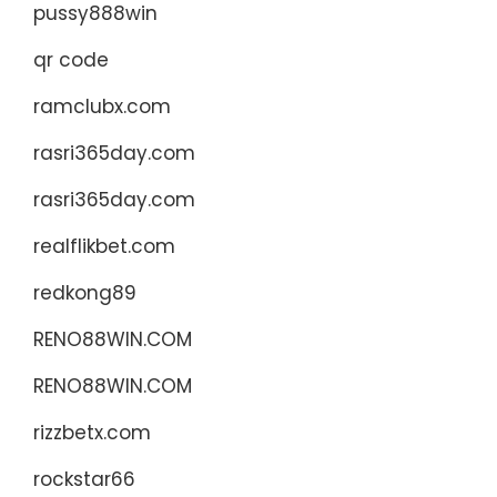
pussy888win
qr code
ramclubx.com
rasri365day.com
rasri365day.com
realflikbet.com
redkong89
RENO88WIN.COM
RENO88WIN.COM
rizzbetx.com
rockstar66