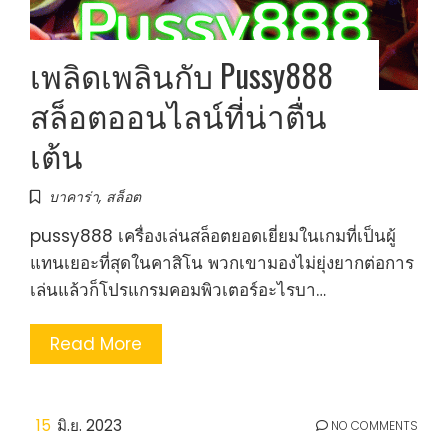
เพลิดเพลินกับ Pussy888
สล็อตออนไลน์ที่น่าตื่น
เต้น
บาคาร่า
,
สล็อต
pussy888 เครื่องเล่นสล็อตยอดเยี่ยมในเกมที่เป็นผู้
แทนเยอะที่สุดในคาสิโน พวกเขามองไม่ยุ่งยากต่อการ
เล่นแล้วก็โปรแกรมคอมพิวเตอร์อะไรบา…
Read More
15
มิ.ย. 2023
NO COMMENTS