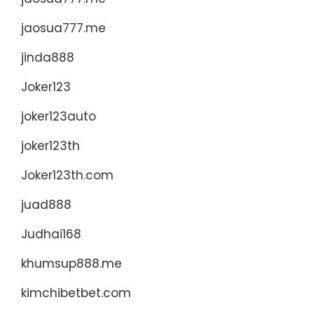
jaosua777.me
jinda888
Joker123
joker123auto
joker123th
Joker123th.com
juad888
Judhai168
khumsup888.me
kimchibetbet.com