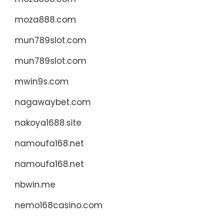
moza888.com
mun789slot.com
mun789slot.com
mwin9s.com
nagawaybet.com
nakoya1688.site
namoufa168.net
namoufa168.net
nbwin.me
nemo168casino.com