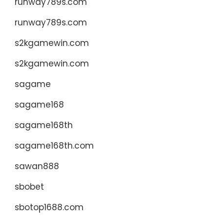
runway789s.com
runway789s.com
s2kgamewin.com
s2kgamewin.com
sagame
sagame168
sagame168th
sagame168th.com
sawan888
sbobet
sbotop1688.com