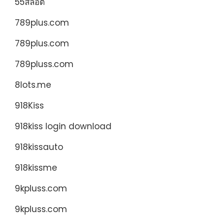
55สล็อต
789plus.com
789plus.com
789pluss.com
8lots.me
918Kiss
918kiss login download
918kissauto
918kissme
9kpluss.com
9kpluss.com