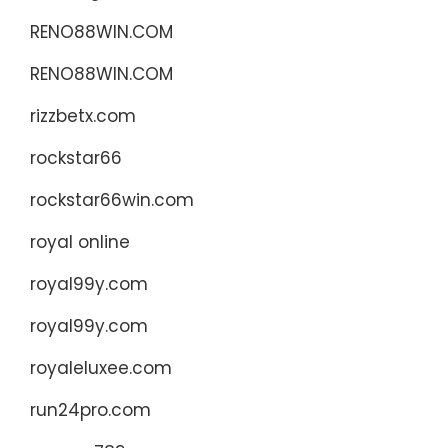
RENO88WIN.COM
RENO88WIN.COM
rizzbetx.com
rockstar66
rockstar66win.com
royal online
royal99y.com
royal99y.com
royaleluxee.com
run24pro.com