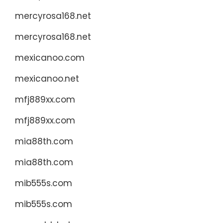
mercyrosa168.net
mercyrosa168.net
mexicanoo.com
mexicanoo.net
mfj889xx.com
mfj889xx.com
mia88th.com
mia88th.com
mib555s.com
mib555s.com