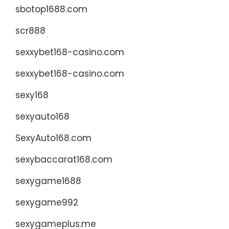
sbotop1688.com
scr888
sexxybet168-casino.com
sexxybet168-casino.com
sexy168
sexyauto168
SexyAuto168.com
sexybaccarat168.com
sexygame1688
sexygame992
sexygameplus.me