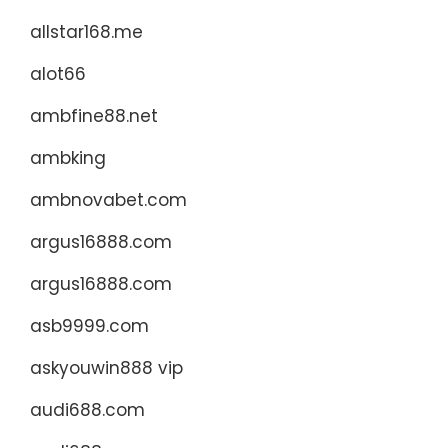
allstar168.me
alot66
ambfine88.net
ambking
ambnovabet.com
argus16888.com
argus16888.com
asb9999.com
askyouwin888 vip
audi688.com