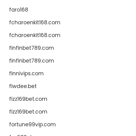
faro168
fcharoenkit168.com
fcharoenkit168.com
finfinbet789.com
finfinbet789.com
finnivips.com
fiwdee.bet
fizz169bet.com
fizz169bet.com
fortune99vip.com