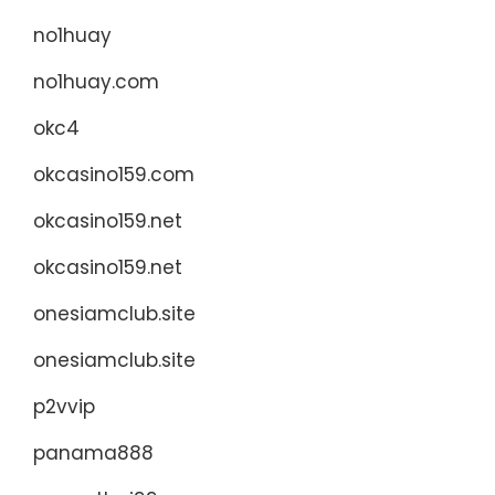
no1huay
no1huay.com
okc4
okcasino159.com
okcasino159.net
okcasino159.net
onesiamclub.site
onesiamclub.site
p2vvip
panama888