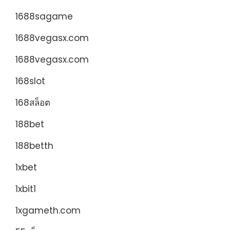
1688sagame
1688vegasx.com
1688vegasx.com
168slot
168สล็อต
188bet
188betth
1xbet
1xbit1
1xgameth.com