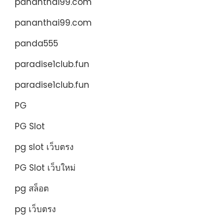
pananthai99.com
pananthai99.com
panda555
paradise1club.fun
paradise1club.fun
PG
PG Slot
pg slot เว็บตรง
PG Slot เว็บใหม่
pg สล็อต
pg เว็บตรง