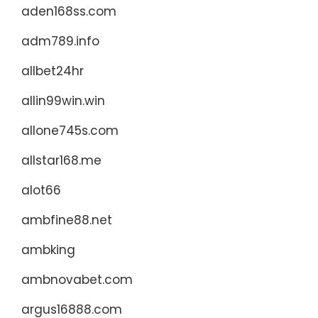
aden168ss.com
adm789.info
allbet24hr
allin99win.win
allone745s.com
allstar168.me
alot66
ambfine88.net
ambking
ambnovabet.com
argus16888.com