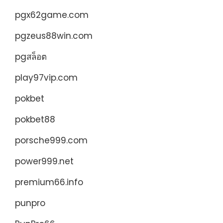
pgx62game.com
pgzeus88win.com
pgสล็อต
play97vip.com
pokbet
pokbet88
porsche999.com
power999.net
premium66.info
punpro