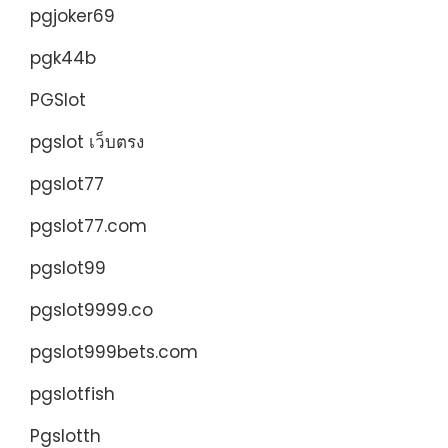
pgjoker69
pgk44b
PGSlot
pgslot เว็บตรง
pgslot77
pgslot77.com
pgslot99
pgslot9999.co
pgslot999bets.com
pgslotfish
Pgslotth