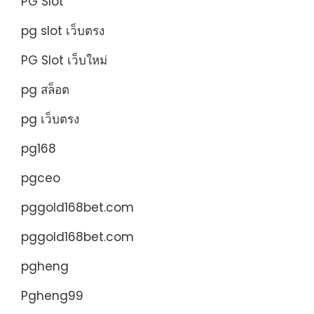
PG Slot
pg slot เว็บตรง
PG Slot เว็บใหม่
pg สล็อต
pg เว็บตรง
pg168
pgceo
pggold168bet.com
pggold168bet.com
pgheng
Pgheng99