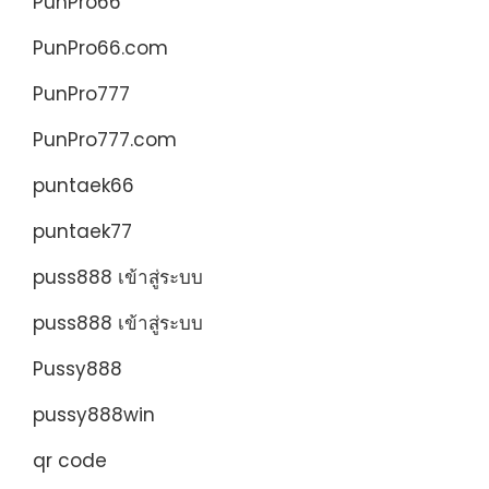
PunPro66
PunPro66.com
PunPro777
PunPro777.com
puntaek66
puntaek77
puss888 เข้าสู่ระบบ
puss888 เข้าสู่ระบบ
Pussy888
pussy888win
qr code