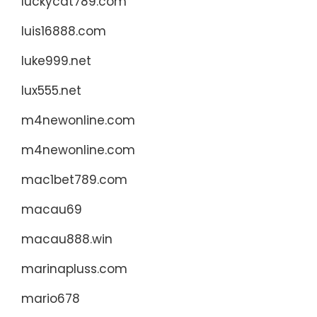
luckycat789.com
luis16888.com
luke999.net
lux555.net
m4newonline.com
m4newonline.com
mac1bet789.com
macau69
macau888.win
marinapluss.com
mario678