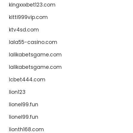
kingxxxbet123.com
kitti999vip.com
ktv4sd.com
lala55-casino.com
lalikabetsgame.com
lalikabetsgame.com
lcbet444.com
lion123
lionel99.fun
lionel99.fun
lionth168.com