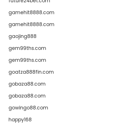
future24bet.com
gamehit8888.com
gamehit8888.com
gaojing888
gem99ths.com
gem99ths.com
goatza888fin.com
gobaza88.com
gobaza88.com
gowingo88.com
happy168