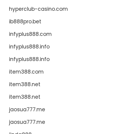
hyperclub-casino.com
ib888pro.bet
infyplus888.com
infyplus888.info
infyplus888.info
item388.com
item388.net
item388.net
jaosua777.me
jaosua777.me