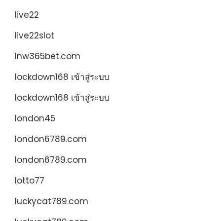
live22
live22slot
lnw365bet.com
lockdown168 เข้าสู่ระบบ
lockdown168 เข้าสู่ระบบ
london45
london6789.com
london6789.com
lotto77
luckycat789.com