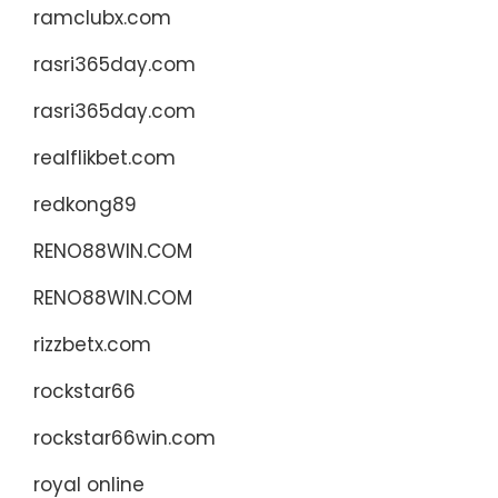
ramclubx.com
rasri365day.com
rasri365day.com
realflikbet.com
redkong89
RENO88WIN.COM
RENO88WIN.COM
rizzbetx.com
rockstar66
rockstar66win.com
royal online