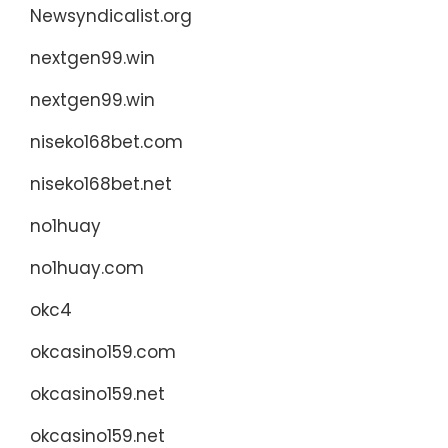
Newsyndicalist.org
nextgen99.win
nextgen99.win
niseko168bet.com
niseko168bet.net
no1huay
no1huay.com
okc4
okcasino159.com
okcasino159.net
okcasino159.net