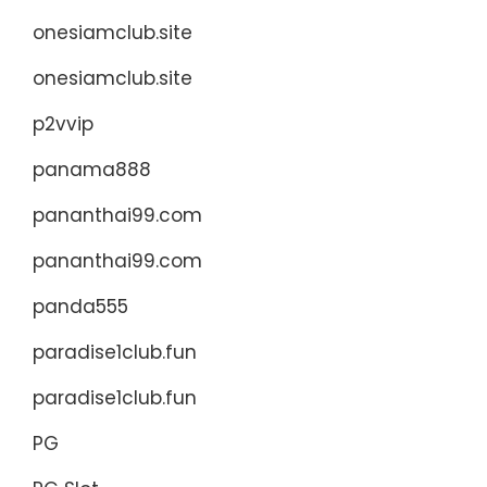
onesiamclub.site
onesiamclub.site
p2vvip
panama888
pananthai99.com
pananthai99.com
panda555
paradise1club.fun
paradise1club.fun
PG