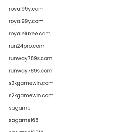
royal99y.com
royal99y.com
royaleluxee.com
run24pro.com
runway789s.com
runway789s.com
s2kgamewin.com
s2kgamewin.com
sagame
sagame168