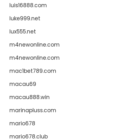
luis16888.com
luke999.net
lux555.net
m4newonline.com
m4newonline.com
mac1bet789.com
macau69
macau888.win
marinapluss.com
mario678
mario678.club