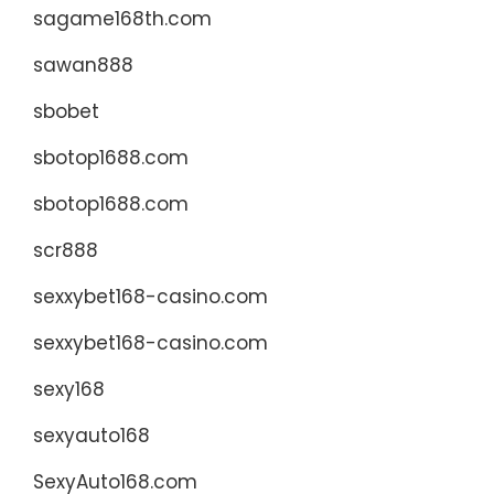
sagame168th.com
sawan888
sbobet
sbotop1688.com
sbotop1688.com
scr888
sexxybet168-casino.com
sexxybet168-casino.com
sexy168
sexyauto168
SexyAuto168.com