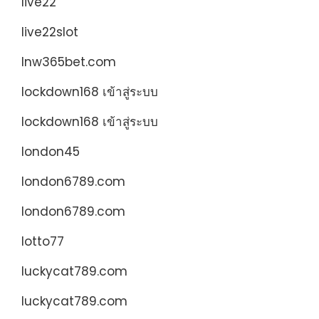
live22
live22slot
lnw365bet.com
lockdown168 เข้าสู่ระบบ
lockdown168 เข้าสู่ระบบ
london45
london6789.com
london6789.com
lotto77
luckycat789.com
luckycat789.com