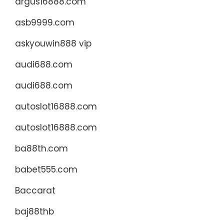
argus16888.com
asb9999.com
askyouwin888 vip
audi688.com
audi688.com
autoslot16888.com
autoslot16888.com
ba88th.com
babet555.com
Baccarat
baj88thb