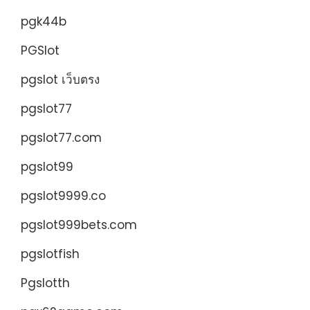
pgk44b
PGSlot
pgslot เว็บตรง
pgslot77
pgslot77.com
pgslot99
pgslot9999.co
pgslot999bets.com
pgslotfish
Pgslotth