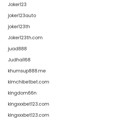
Joker123
joker123auto
joker123th
Joker123th.com
juad888
Judhai168
khumsup888.me
kimchibetbet.com
kingdom66n
kingxxxbet123.com
kingxxxbet123.com