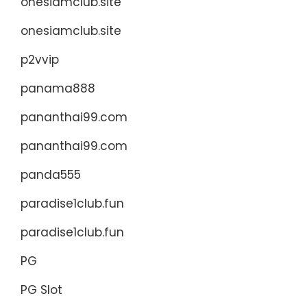
onesiamclub.site
onesiamclub.site
p2vvip
panama888
pananthai99.com
pananthai99.com
panda555
paradise1club.fun
paradise1club.fun
PG
PG Slot