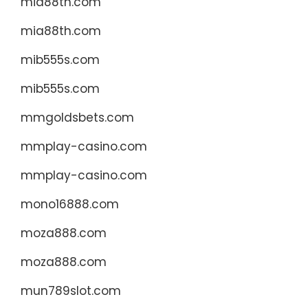
mia88th.com
mia88th.com
mib555s.com
mib555s.com
mmgoldsbets.com
mmplay-casino.com
mmplay-casino.com
mono16888.com
moza888.com
moza888.com
mun789slot.com