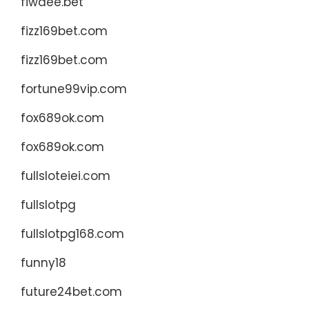
fiwdee.bet
fizz169bet.com
fizz169bet.com
fortune99vip.com
fox689ok.com
fox689ok.com
fullsloteiei.com
fullslotpg
fullslotpg168.com
funny18
future24bet.com