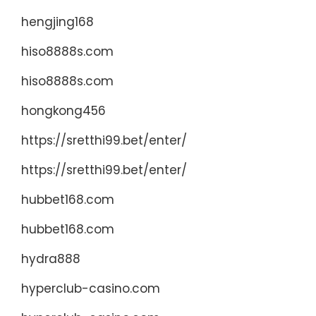
hengjing168
hiso8888s.com
hiso8888s.com
hongkong456
https://sretthi99.bet/enter/
https://sretthi99.bet/enter/
hubbet168.com
hubbet168.com
hydra888
hyperclub-casino.com