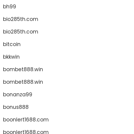
bh99
bio285th.com
bio285th.com
bitcoin
bkkwin
bombet888.win
bombet888.win
bonanza99
bonus888
boonlert1688.com
boonlert1688.com