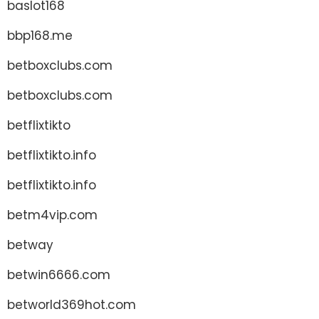
baslot168
bbp168.me
betboxclubs.com
betboxclubs.com
betflixtikto
betflixtikto.info
betflixtikto.info
betm4vip.com
betway
betwin6666.com
betworld369hot.com