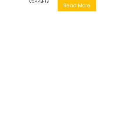
COMMENTS
Read More