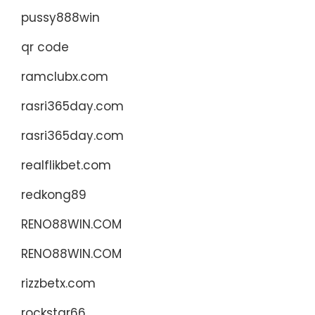
pussy888win
qr code
ramclubx.com
rasri365day.com
rasri365day.com
realflikbet.com
redkong89
RENO88WIN.COM
RENO88WIN.COM
rizzbetx.com
rockstar66