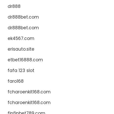
dr888
dr888bet.com
dr888bet.com
ek4567.com
erisauto.site
etbet16888.com
fafa 123 slot
faro168
fcharoenkit168.com
fcharoenkit168.com
finfinbet789.com