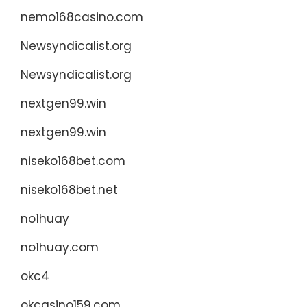
nemo168casino.com
Newsyndicalist.org
Newsyndicalist.org
nextgen99.win
nextgen99.win
niseko168bet.com
niseko168bet.net
no1huay
no1huay.com
okc4
okcasino159.com