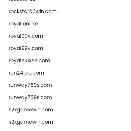
rockstar66win.com
royal online
royal99y.com
royal99y.com
royaleluxee.com
run24pro.com
runway789s.com
runway789s.com
s2kgamewin.com
s2kgamewin.com