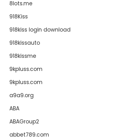
8lots.me
918Kiss
918kiss login download
918kissauto
918kissme
9kpluss.com
9kpluss.com
a9a9.org
ABA
ABAGroup2
abbet789.com