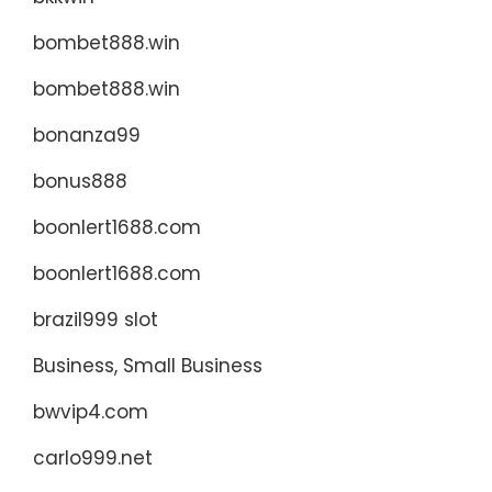
bombet888.win
bombet888.win
bonanza99
bonus888
boonlert1688.com
boonlert1688.com
brazil999 slot
Business, Small Business
bwvip4.com
carlo999.net