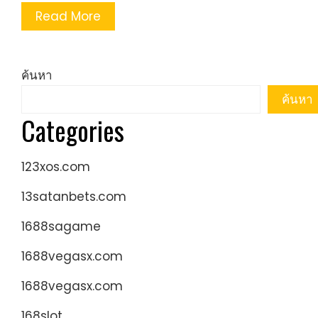
Read More
ค้นหา
ค้นหา
Categories
123xos.com
13satanbets.com
1688sagame
1688vegasx.com
1688vegasx.com
168slot