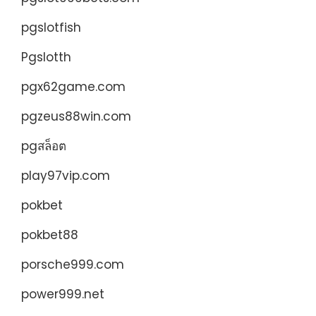
pgslotfish
Pgslotth
pgx62game.com
pgzeus88win.com
pgสล็อต
play97vip.com
pokbet
pokbet88
porsche999.com
power999.net