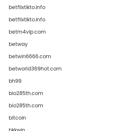
betflixtikto.info
betflixtikto.info
betm4vip.com
betway
betwin6666.com
betworld369hot.com
bh99
bio285th.com
bio285th.com
bitcoin
bkkwin