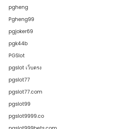
pgheng
Pgheng99
pgjoker69
pgk44b
PGSlot
pgslot เว็บตรง
pgslot77
pgslot77.com
pgslot99
pgslot9999.co
pgslot999bets.com