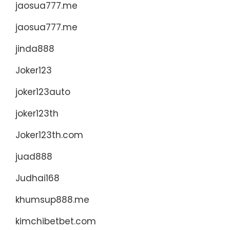
jaosua777.me
jaosua777.me
jinda888
Joker123
joker123auto
joker123th
Joker123th.com
juad888
Judhai168
khumsup888.me
kimchibetbet.com