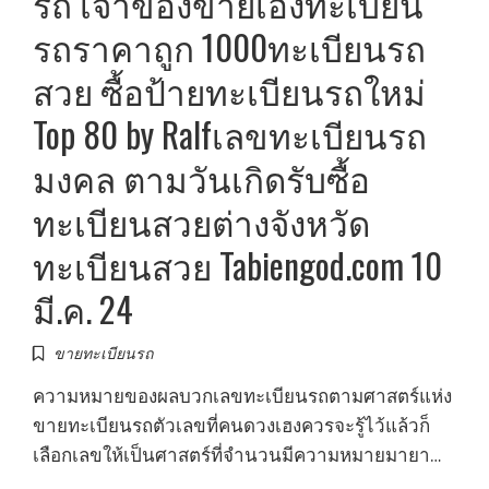
รถ เจ้าของขายเองทะเบียน
รถราคาถูก 1000ทะเบียนรถ
สวย ซื้อป้ายทะเบียนรถใหม่
Top 80 by Ralfเลขทะเบียนรถ
มงคล ตามวันเกิดรับซื้อ
ทะเบียนสวยต่างจังหวัด
ทะเบียนสวย Tabiengod.com 10
มี.ค. 24
ขายทะเบียนรถ
ความหมายของผลบวกเลขทะเบียนรถตามศาสตร์แห่ง
ขายทะเบียนรถตัวเลขที่คนดวงเฮงควรจะรู้ไว้แล้วก็
เลือกเลขให้เป็นศาสตร์ที่จำนวนมีความหมายมายา…