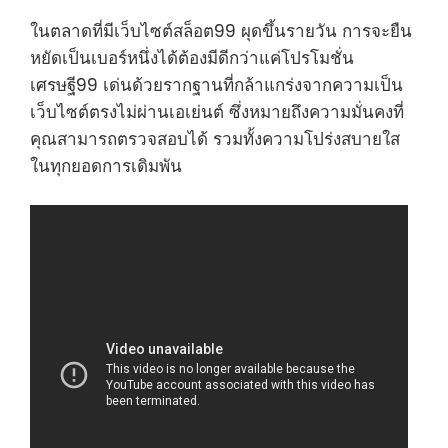
ในตลาดที่มีเว็บไซต์สล็อต99 ผุดขึ้นรายวัน การจะยืน
หยัดเป็นเบอร์หนึ่งได้ต้องมีดีกว่าแค่โปรโมชั่น
เศรษฐี99 เด่นด้วยรากฐานที่กล้าแกร่งจากความเป็น
เว็บไซต์ตรงไม่ผ่านเอเย่นต์ ซึ่งหมายถึงความมั่นคงที่
คุณสามารถตรวจสอบได้ รวมทั้งความโปร่งสบายใส
ในทุกยอดการเดิมพัน