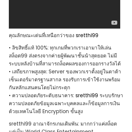
คุณลักษณะเด่นที่เหนือกว่าของ
sretthi99
• ลิขสิทธิ์แท้ 100%: ทุกเกมที่พวกเราเอามาให้เล่น
สล็อต99 ส่งตรงจากค่ายผู้พัฒนาชั้นนำสุดยอด ไม่มี
ระบบหลังบ้านที่สามารถล็อคผลของการออกรางวัลได้
• เสถียรภาพสูงสุด: Server ของพวกเราตั้งอยู่ในดาต้า
เซ็นเตอร์มาตรฐานสากล รองรับการเข้าใช้งานพร้อม
กันหลักแสนคนโดยไม่กระตุก
• ความปลอดภัยระดับธนาคาร:
sretthi99
ระบบรักษา
ความปลอดภัยข้อมูลเฉพาะบุคคลและก็ข้อมูลการเงิน
ด้วยเทคโนโลยี Encryption ขั้นสูง
sretthi99 อาณาจักรเกมเดิมพัน: มากกว่าแค่สล็อต
แต่เป็น World Class Entertainment