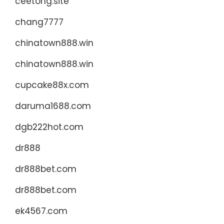
ceetong.site
chang7777
chinatown888.win
chinatown888.win
cupcake88x.com
daruma1688.com
dgb222hot.com
dr888
dr888bet.com
dr888bet.com
ek4567.com