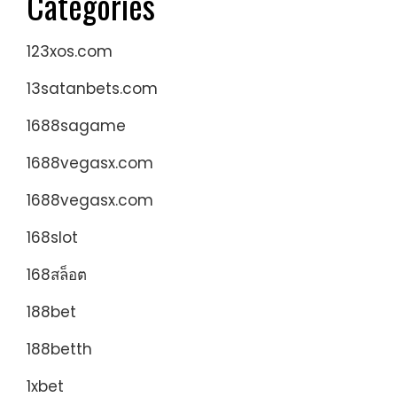
Categories
123xos.com
13satanbets.com
1688sagame
1688vegasx.com
1688vegasx.com
168slot
168สล็อต
188bet
188betth
1xbet