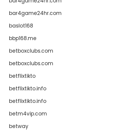
bar4game24hr.com
bar4game24hr.com
baslot168
bbp168.me
betboxclubs.com
betboxclubs.com
betflixtikto
betflixtikto.info
betflixtikto.info
betm4vip.com
betway