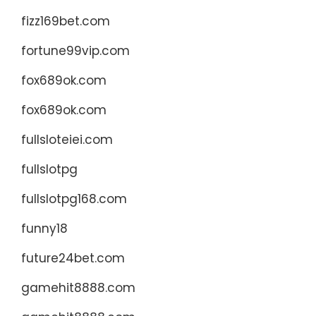
fizz169bet.com
fortune99vip.com
fox689ok.com
fox689ok.com
fullsloteiei.com
fullslotpg
fullslotpg168.com
funny18
future24bet.com
gamehit8888.com