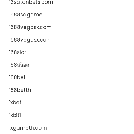
13satanbets.com
1688sagame
1688vegasx.com
1688vegasx.com
168slot
168สล็อต
188bet
188betth
1xbet
1xbit1
1xgameth.com