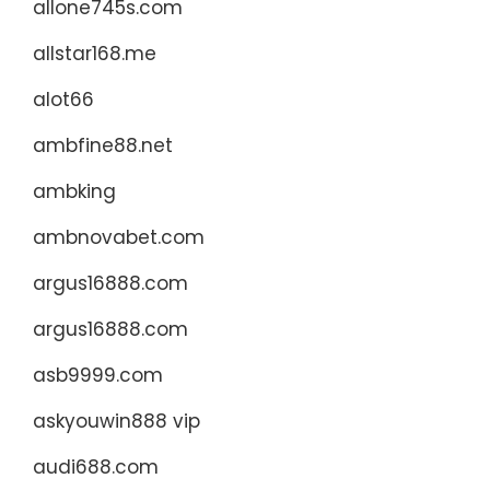
allone745s.com
allstar168.me
alot66
ambfine88.net
ambking
ambnovabet.com
argus16888.com
argus16888.com
asb9999.com
askyouwin888 vip
audi688.com