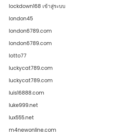
lockdown168 เข้าสู่ระบบ
london45
london6789.com
london6789.com
lotto77
luckycat789.com
luckycat789.com
luis16888.com
luke999.net
lux555.net
m4newonline.com