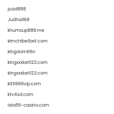
juad888
Judhai168
khumsup888.me
kimchibetbet.com
kingdom66n
kingxxxbet123.com
kingxxxbet123.com
kitti999vip.com
ktv4sd.com
lala55-casino.com