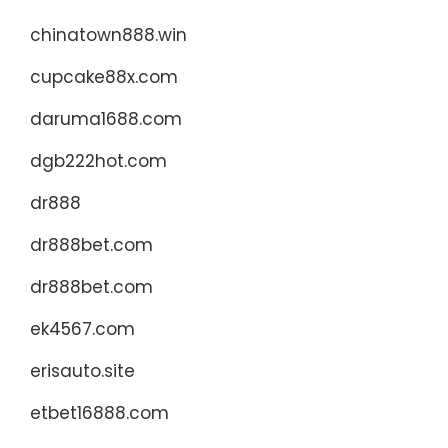
chinatown888.win
cupcake88x.com
daruma1688.com
dgb222hot.com
dr888
dr888bet.com
dr888bet.com
ek4567.com
erisauto.site
etbet16888.com