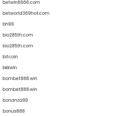
betwin6666.com
betworld369hot.com
bh99
bio285th.com
bio285th.com
bitcoin
bkkwin
bombet888.win
bombet888.win
bonanza99
bonus888