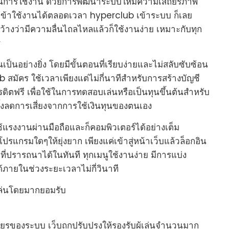
บในการใช้งาน ด้วยการพัฒนาระบบให้มีความเสถียรภาพ
รถเข้าใช้งานได้ตลอดเวลา hyperclub เข้าระบบ ก็เลย
ว้างว่ามีความลื่นไถลไหลแล้วก็ใช้งานง่าย เหมาะกับทุก
ร
เป็นอย่างยิ่ง โดยมีขั้นตอนที่เรียบง่ายและไม่สลับซับซ้อน
 สมัคร ใช้เวลาเพียงแต่ไม่กี่นาทีสำหรับการสร้างบัญชี
 เครดิตฟรี เพื่อใช้ในการทดสอบเล่นหรือเป็นทุนขึ้นต้นสำหรับ
มทั้งลดการเสี่ยงจากการใช้เงินทุนของตนเอง
้แรงงานผ่านมือถือและก็คอมพิวเตอร์ได้อย่างเต็ม
ปรแกรมใดๆให้ยุ่งยาก เพียงแค่เข้าสู่หน้าเว็บแล้วล็อกอิน
ที่ปรารถนาได้ในทันที ทุกเมนูใช้งานง่าย มีการแบ่ง
ภายในช่วงระยะเวลาไม่กี่วินาที
ู้เล่นโดยมากยอมรับ
ียรของระบบ เว็บถูกปรับปรุงให้รองรับผู้เล่นจำนวนมาก