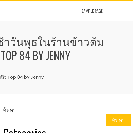
SAMPLE PAGE
ช้าวันพุธในร้านข้าวต้ม
TOP 84 BY JENNY
ะหลิว Top 84 by Jenny
ค้นหา
ค้นหา
Categories