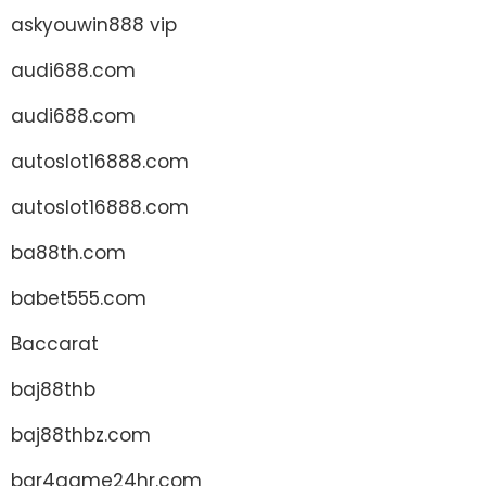
askyouwin888 vip
audi688.com
audi688.com
autoslot16888.com
autoslot16888.com
ba88th.com
babet555.com
Baccarat
baj88thb
baj88thbz.com
bar4game24hr.com