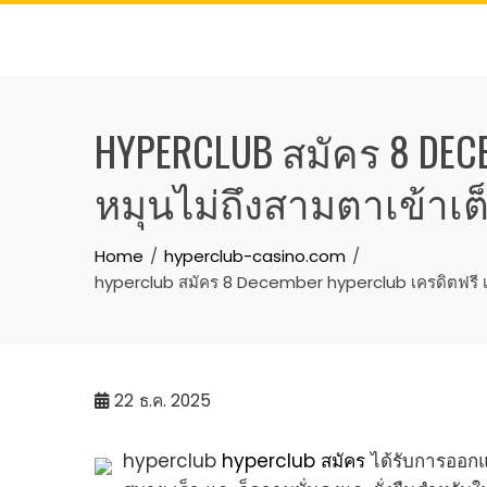
Skip
to
content
HYPERCLUB สมัคร 8 DEC
หมุนไม่ถึงสามตาเข้าเต
Home
hyperclub-casino.com
hyperclub สมัคร 8 December hyperclub เครดิตฟรี เช้
22
ธ.ค. 2025
hyperclub
hyperclub สมัคร
ได้รับการออกแบ