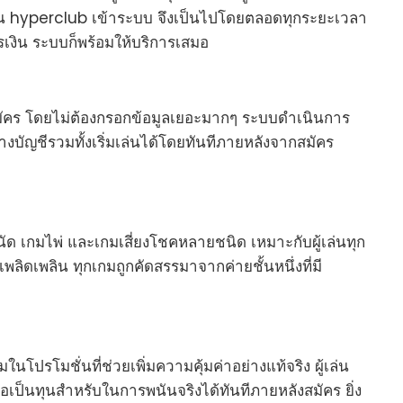
าน hyperclub เข้าระบบ จึงเป็นไปโดยตลอดทุกระยะเวลา
เงิน ระบบก็พร้อมให้บริการเสมอ
สมัคร โดยไม่ต้องกรอกข้อมูลเยอะมากๆ ระบบดำเนินการ
างบัญชีรวมทั้งเริ่มเล่นได้โดยทันทีภายหลังจากสมัคร
ัด เกมไพ่ และเกมเสี่ยงโชคหลายชนิด เหมาะกับผู้เล่นทุก
ิดเพลิน ทุกเกมถูกคัดสรรมาจากค่ายชั้นหนึ่งที่มี
นโปรโมชั่นที่ช่วยเพิ่มความคุ้มค่าอย่างแท้จริง ผู้เล่น
เป็นทุนสำหรับในการพนันจริงได้ทันทีภายหลังสมัคร ยิ่ง