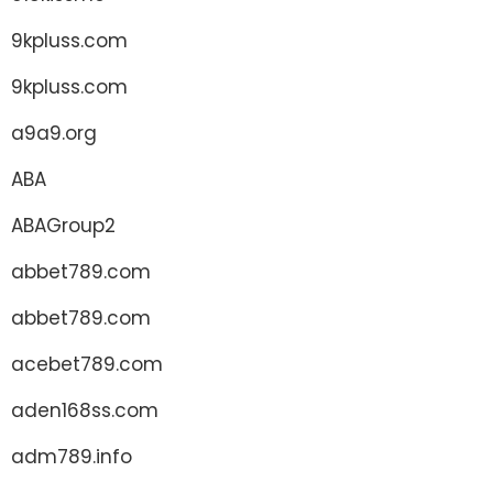
9kpluss.com
9kpluss.com
a9a9.org
ABA
ABAGroup2
abbet789.com
abbet789.com
acebet789.com
aden168ss.com
adm789.info