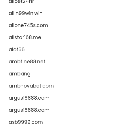
allbet24hr
allin99win.win
allone745s.com
allstar168.me
alot66
ambfine88.net
ambking
ambnovabet.com
argus16888.com
argus16888.com
asb9999.com