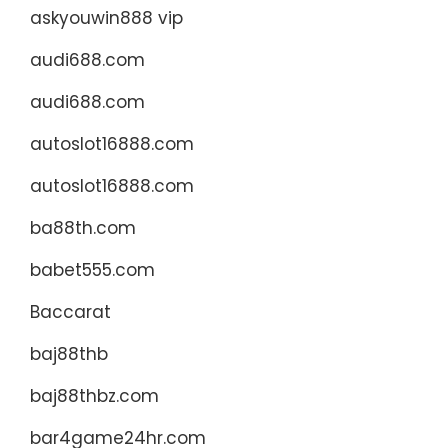
askyouwin888 vip
audi688.com
audi688.com
autoslot16888.com
autoslot16888.com
ba88th.com
babet555.com
Baccarat
baj88thb
baj88thbz.com
bar4game24hr.com