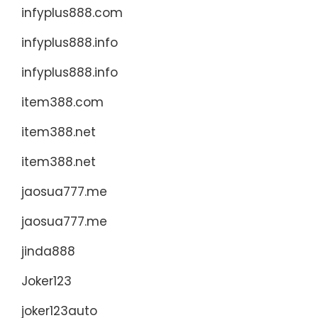
infyplus888.com
infyplus888.info
infyplus888.info
item388.com
item388.net
item388.net
jaosua777.me
jaosua777.me
jinda888
Joker123
joker123auto