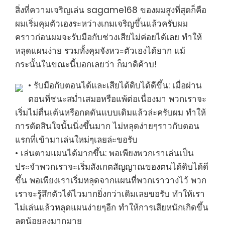
สิ่งที่ความเจริญเล่น sagame168 ของผมสูงที่สุดก็คือ
ผมเริ่มคุมตัวเองระหว่างเกมเจริญขึ้นแล้วครับผม
คราวก่อนผมจะรับมือกับช่วงเสียไม่ค่อยได้เลย ทำให้
หลุดแผนง่าย รวมทั้งคุมจังหวะตัวเองได้ยาก แม้
กระนั้นในขณะนี้บอกเลยว่า ก็มาดิค้าบ!
• รับมือกับตอนได้และเสียได้ดิบได้ดีขึ้น: เมื่อผ่าน
ตอนที่ชนะสม่ำเสมอหรือแพ้ต่อเนื่องมา พวกเราจะ
เริ่มไม่ตื่นเต้นหรือกดดันแบบเดิมแล้วล่ะครับผม ทำให้
การตัดสินใจนั้นนิ่งขึ้นมาก ไม่หลุดง่ายๆราวกับตอน
แรกที่เข้ามาเล่นใหม่ๆเลยล่ะขอรับ
• เล่นตามแผนได้มากขึ้น: พอเพียงพวกเราเล่นเป็น
ประจำพวกเราจะเริ่มสังเกตสัญญาณของตนได้ดิบได้ดี
ขึ้น พอเพียงเราเริ่มหลุดจากแผนที่พวกเราวางไว้ พวก
เราจะรู้สึกตัวได้ไวมากยิ่งกว่าเดิมเลยขอรับ ทำให้เรา
ไม่เล่นแล้วหลุดแผนง่ายๆอีก ทำให้การเสียหนักเกิดขึ้น
ลดน้อยลงมากมาย