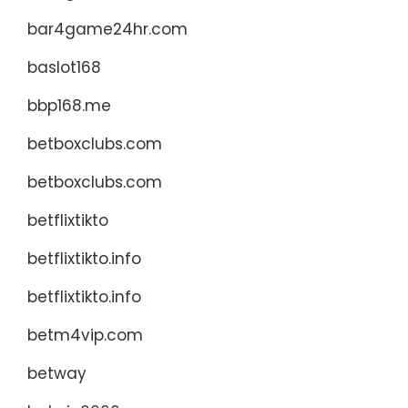
bar4game24hr.com
baslot168
bbp168.me
betboxclubs.com
betboxclubs.com
betflixtikto
betflixtikto.info
betflixtikto.info
betm4vip.com
betway