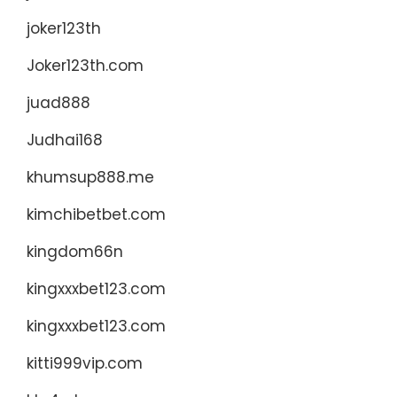
joker123th
Joker123th.com
juad888
Judhai168
khumsup888.me
kimchibetbet.com
kingdom66n
kingxxxbet123.com
kingxxxbet123.com
kitti999vip.com