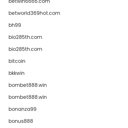
betwin6666.com
betworld369hot.com
bh99
bio285th.com
bio285th.com
bitcoin
bkkwin
bombet888.win
bombet888.win
bonanza99
bonus888