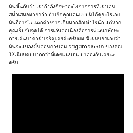
มันขึ้นกับว่า เรากำลังศึกษาอะไรจากการที่เราเล่น
สม่ำเสมอมากกว่า ถ้าเกิดคุณเล่นแบบมิได้ดูอะไรเลย
มันก็อาจไม่แตกต่างจากเดิมมากสักเท่าไรนัก แต่หาก
คุณเริ่มจับจุดได้ การเล่นต่อเนื่องคือการพัฒนาทักษะ
การเล่นบาคาร่าเจริญเลยล่ะครับผม ซึ่งผมบอกเลยว่า
มันจะแปลงขั้นตอนการเล่น sagame168th ของคุณ
ให้เฉียบคมมากกว่าที่เคยแน่นอน มาลองกันเลยนะ
ครับ