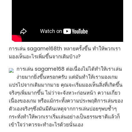
การเล่น sagame168th หลายครั้งขึ้น ทำให้พวกเรา
มองเห็นอะไรเพิ่มขึ้นจากเดิมบ้าง?
การเล่น sagame168 ต่อเนื่องไม่ได้ทำให้เราเล่น
ง่ายมากยิ่งขึ้นหรอกครับ แต่มันทำให้เรามองเกม
แปรไปจากเดิมมากมาย คุณจะเริ่มมองเห็นสิ่งที่เกิดขึ้น
จริงๆเพิ่มมากขึ้น ไม่ว่าจะจังหวะก่อนหน้า ความเกี่ยว
เนื่องของเกม หรือแม้กระทั้งความประพฤติการเล่นของ
ตัวเองจริงๆซึ่งมันมีต้นเหตุจากการเล่นบ่อยๆพบซ้ำๆ
กระทั่งทำให้พวกเราเริ่มเล่นอย่างเป็นธรรมชาติแล้วก็
เข้าใจว่าควรจะทำอะไรด้วยนั่นเอง