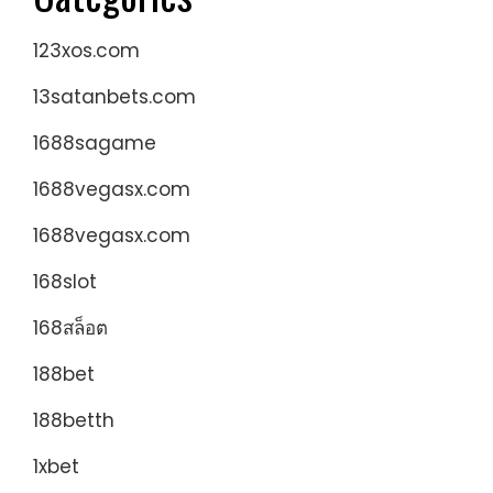
123xos.com
13satanbets.com
1688sagame
1688vegasx.com
1688vegasx.com
168slot
168สล็อต
188bet
188betth
1xbet