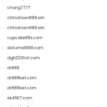
chang7777
chinatown888.win
chinatown888.win
cupcake88x.com
daruma1688.com
dgb222hot.com
dr888
dr888bet.com
dr888bet.com
ek4567.com