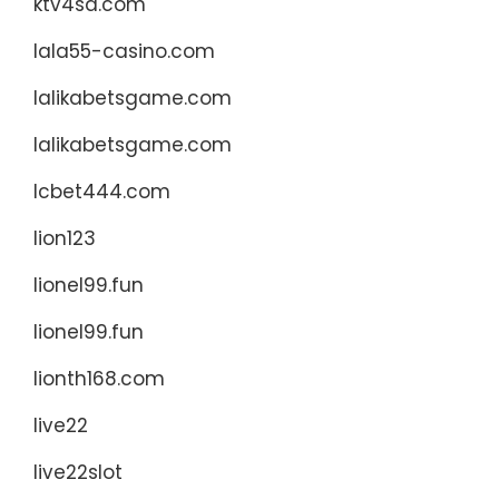
ktv4sd.com
lala55-casino.com
lalikabetsgame.com
lalikabetsgame.com
lcbet444.com
lion123
lionel99.fun
lionel99.fun
lionth168.com
live22
live22slot